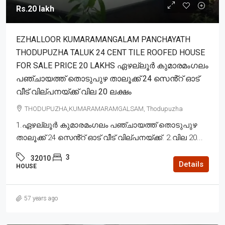
Rs.20 lakh
EZHALLOOR KUMARAMANGALAM PANCHAYATH
THODUPUZHA TALUK 24 CENT TILE ROOFED HOUSE
FOR SALE PRICE 20 LAKHS ഏഴല്ലൂർ കുമാരമംഗലം
പഞ്ചായത്ത് തൊടുപുഴ താലൂക്ക് 24 സെൻ്റ് ഓട്
വീട് വില്പനയ്ക്ക് വില 20 ലക്ഷം
THODUPUZHA,KUMARAMARAMGALSAM, Thodupuzha
1.ഏഴല്ലൂർ കുമാരമംഗലം പഞ്ചായത്ത് തൊടുപുഴ
താലൂക്ക് 24 സെൻ്റ് ഓട് വീട് വില്പനയ്ക്ക്. 2.വില 20...
3
32010
Details
HOUSE
57 years ago