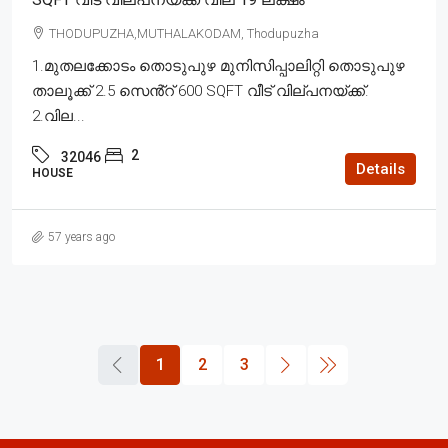
THODUPUZHA,MUTHALAKODAM, Thodupuzha
1.മുതലക്കോടം തൊടുപുഴ മുനിസിപ്പാലിറ്റി തൊടുപുഴ
താലൂക്ക് 2.5 സെൻ്റ് 600 SQFT വീട് വില്പനയ്ക്ക്.
2.വില...
2
32046
Details
HOUSE
57 years ago
1
2
3