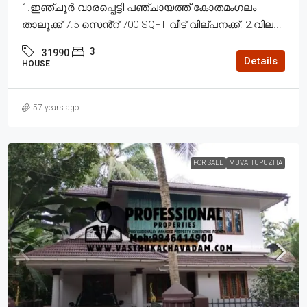
1.ഇഞ്ചൂർ വാരപ്പെട്ടി പഞ്ചായത്ത് കോതമംഗലം
താലൂക്ക് 7.5 സെൻ്റ് 700 SQFT വീട് വില്പനക്ക്. 2.വില...
3
31990
Details
HOUSE
57 years ago
FOR SALE
MUVATTUPUZHA