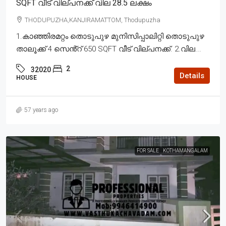
SQFT വീട് വില്പനക്ക് വില 28.5 ലക്ഷം
THODUPUZHA,KANJIRAMATTOM, Thodupuzha
1.കാഞ്ഞിരമറ്റം തൊടുപുഴ മുനിസിപ്പാലിറ്റി തൊടുപുഴ
താലൂക്ക് 4 സെൻ്റ് 650 SQFT വീട് വില്പനക്ക്. 2.വില...
2
32020
Details
HOUSE
57 years ago
FOR SALE
KOTHAMANGALAM