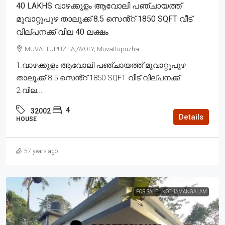
40 LAKHS വാഴക്കുളം ആവോലി പഞ്ചായത്ത്
മൂവാറ്റുപുഴ താലൂക്ക് 8.5 സെൻ്റ് 1850 SQFT വീട്
വില്പനക്ക് വില 40 ലക്ഷം
MUVATTUPUZHA,AVOLY, Muvattupuzha
1.വാഴക്കുളം ആവോലി പഞ്ചായത്ത് മൂവാറ്റുപുഴ
താലൂക്ക് 8.5 സെൻ്റ് 1850 SQFT വീട് വില്പനക്ക്.
2.വില...
4
32002
Details
HOUSE
57 years ago
FOR SALE
KOTHAMANGALAM