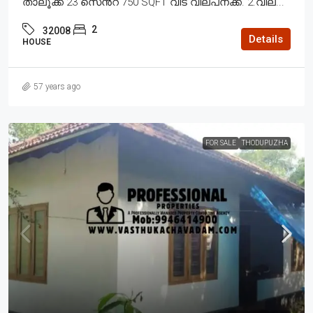
താലൂക്ക് 23 സെൻ്റ് 750 SQFT വീട് വില്പനക്ക്. 2.വില...
2
32008
Details
HOUSE
57 years ago
FOR SALE
THODUPUZHA