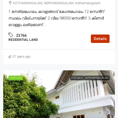
KOTHAMANGALAM, NERIYAMANGALAM, Kothamangalam
1.നേര്യമംഗലം കവളങ്ങാട് കോതമംഗലം 12 സെൻ്റ്
സ്ഥലം വില്പനയ്ക്ക്. 2.വില 98000/സെൻ്റ്. 3.കിണർ
വെള്ളം ലഭ്യമാണ്....
23766
Details
RESIDENTIAL LAND
57 years ago
FEATURED
FOR SALE
KOTHAMANGALAM