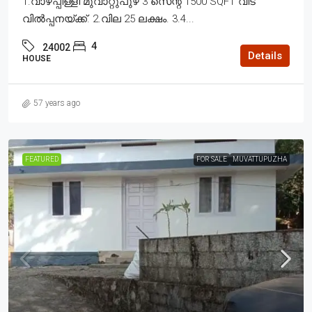
1.വാഴപ്പിള്ളി മുവാറ്റുപുഴ 3 സെന്റ് 1500 SQFT വീട്
വിൽപ്പനയ്ക്ക്. 2.വില 25 ലക്ഷം. 3.4...
4
24002
Details
HOUSE
57 years ago
FEATURED
FOR SALE
MUVATTUPUZHA