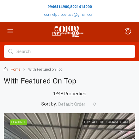
9946414900,8921414900
connetpproperties@gmail.com
Home
With Featured on Top
With Featured On Top
1348 Properties
Sort by:
Default Order
FEATURED
FOR SALE
KOTHAMANGALAM