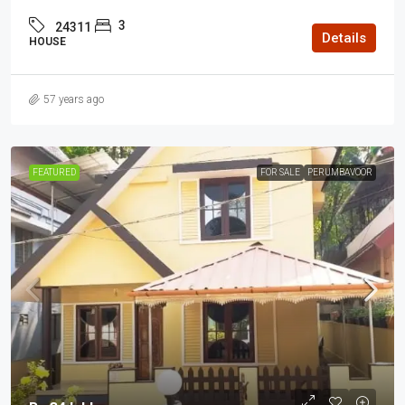
3
24311
Details
HOUSE
57 years ago
FEATURED
FOR SALE
PERUMBAVOOR