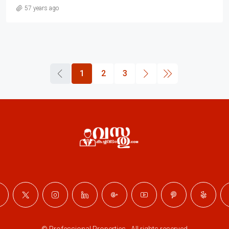
57 years ago
1
2
3
© Professional Properties - All rights reserved