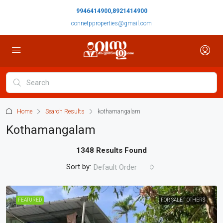
9946414900,8921414900
connetpproperties@gmail.com
Home
Search Results
kothamangalam
Kothamangalam
1348 Results Found
Sort by:
Default Order
FEATURED
FOR SALE
OTHERS