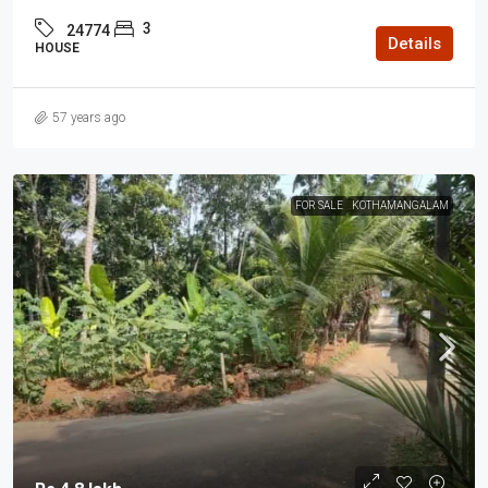
3
24774
Details
HOUSE
57 years ago
FOR SALE
KOTHAMANGALAM