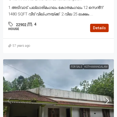
1.അടിവാട് പല്ലാരിമംഗലം കോതമംഗലം 12 സെൻ്റ്
1480 SQFT വീട് വില്പനയ്ക്ക്. 2.വില 25 ലക്ഷം....
4
22902
Details
HOUSE
57 years ago
FOR SALE
KOTHAMANGALAM