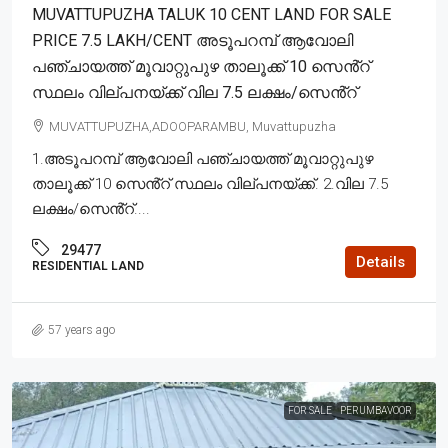
MUVATTUPUZHA TALUK 10 CENT LAND FOR SALE
PRICE 7.5 LAKH/CENT അടൂപറമ്പ് ആവോലി
പഞ്ചായത്ത് മൂവാറ്റുപുഴ താലൂക്ക് 10 സെൻ്റ്
സ്ഥലം വില്പനയ്ക്ക് വില 7.5 ലക്ഷം/സെൻ്റ്
MUVATTUPUZHA,ADOOPARAMBU, Muvattupuzha
1.അടൂപറമ്പ് ആവോലി പഞ്ചായത്ത് മൂവാറ്റുപുഴ
താലൂക്ക് 10 സെൻ്റ് സ്ഥലം വില്പനയ്ക്ക്. 2.വില 7.5
ലക്ഷം/സെൻ്റ്....
29477
Details
RESIDENTIAL LAND
57 years ago
FOR SALE
PERUMBAVOOR