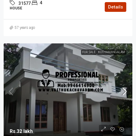
4
31577
Details
HOUSE
57 years ago
FOR SALE
KOTHAMANGALAM
Rs.32 lakh