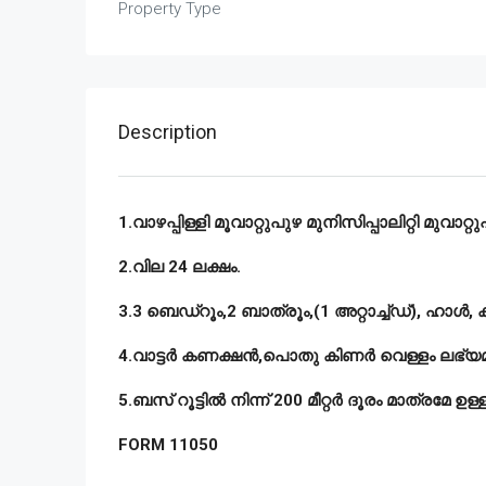
Property Type
Description
1.വാഴപ്പിള്ളി മൂവാറ്റുപുഴ മുനിസിപ്പാലിറ്റി മുവാറ്
2.വില 24 ലക്ഷം.
3.3 ബെഡ്‌റൂം,2 ബാത്രൂം,(1 അറ്റാച്ച്ഡ്), ഹാൾ, 
4.വാട്ടർ കണക്ഷൻ,പൊതു കിണർ വെള്ളം ലഭ്യ
5.ബസ് റൂട്ടിൽ നിന്ന് 200 മീറ്റർ ദൂരം മാത്രമേ ഉള്ള
FORM 11050