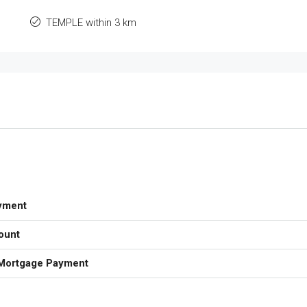
TEMPLE within 3 km
yment
ount
Mortgage Payment