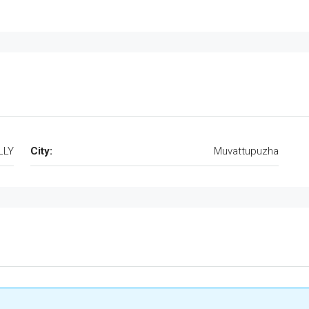
LLY
City:
Muvattupuzha