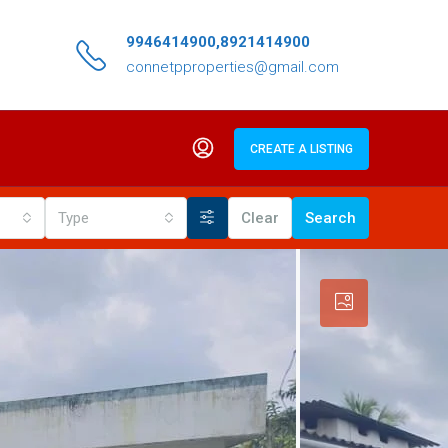
9946414900,8921414900
connetpproperties@gmail.com
CREATE A LISTING
Type
Clear
Search