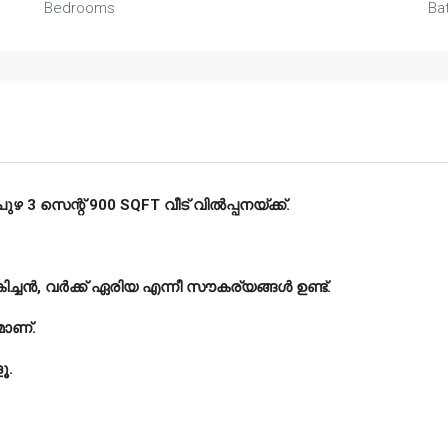
Bedrooms
Ba
റുപുഴ 3 സെന്റ് 900 SQFT വീട് വിൽപ്പനയ്ക്ക്.
കിച്ചൻ, വർക്ക് ഏരിയ എന്നീ സൗകര്യങ്ങൾ ഉണ്ട്‌.
മാണ്.
ൂ.