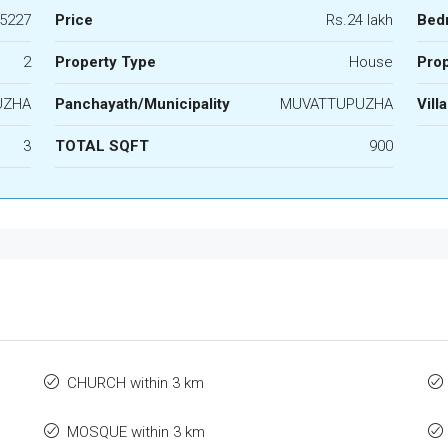
5227
Price
Rs.24 lakh
Bed
2
Property Type
House
Prop
UZHA
Panchayath/Municipality
MUVATTUPUZHA
Vill
3
TOTAL SQFT
900
CHURCH within 3 km
MOSQUE within 3 km