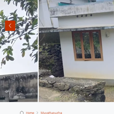
Home
Muvattupuzha