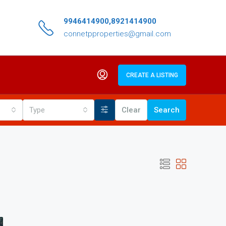
9946414900,8921414900
connetpproperties@gmail.com
CREATE A LISTING
Type
Clear
Search