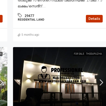
താലൂക്ക് 10 സെൻ്റ് സ്ഥലം വില്പനയ്ക്ക്. 2.വില 7.5
ലക്ഷം/സെൻ്റ്....
29477
Details
RESIDENTIAL LAND
5 months ago
R
FOR SALE
THODUPUZHA