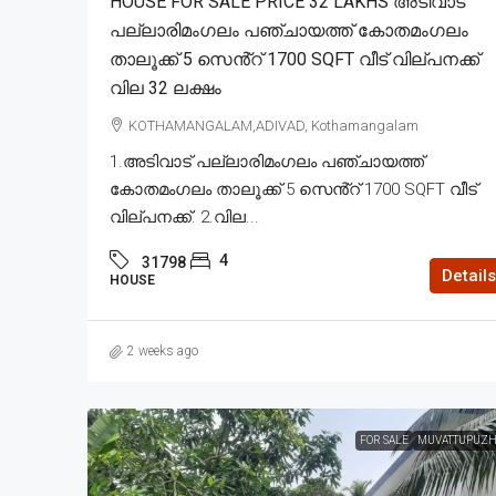
HOUSE FOR SALE PRICE 32 LAKHS അടിവാട്
പല്ലാരിമംഗലം പഞ്ചായത്ത് കോതമംഗലം
താലൂക്ക് 5 സെൻ്റ് 1700 SQFT വീട് വില്പനക്ക്
വില 32 ലക്ഷം
KOTHAMANGALAM,ADIVAD, Kothamangalam
1.അടിവാട് പല്ലാരിമംഗലം പഞ്ചായത്ത്
കോതമംഗലം താലൂക്ക് 5 സെൻ്റ് 1700 SQFT വീട്
വില്പനക്ക്. 2.വില...
4
31798
Details
HOUSE
2 weeks ago
FOR SALE
MUVATTUPUZH