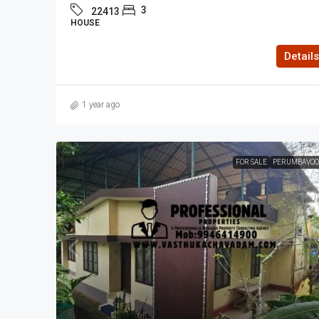
3
22413
HOUSE
Details
1 year ago
FOR SALE
PERUMBAVOO