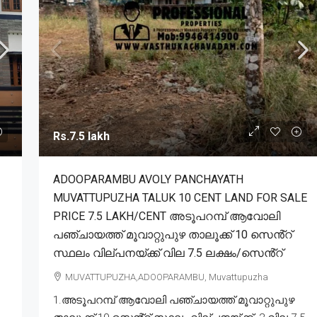
Rs.7.5 lakh
ADOOPARAMBU AVOLY PANCHAYATH
MUVATTUPUZHA TALUK 10 CENT LAND FOR SALE
PRICE 7.5 LAKH/CENT അടൂപറമ്പ് ആവോലി
പഞ്ചായത്ത് മൂവാറ്റുപുഴ താലൂക്ക് 10 സെൻ്റ്
സ്ഥലം വില്പനയ്ക്ക് വില 7.5 ലക്ഷം/സെൻ്റ്
MUVATTUPUZHA,ADOOPARAMBU, Muvattupuzha
1.അടൂപറമ്പ് ആവോലി പഞ്ചായത്ത് മൂവാറ്റുപുഴ