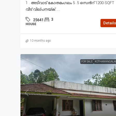
1 . അടിവാട് കോതമംഗലം 5 .5 സെൻറ് 1200 SQFT
വീട് വില്പനയ്ക് ....
3
25641
Details
HOUSE
10 months ago
FOR SALE
KOTHAMANGALA