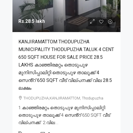
Rs.28.5 lakh
KANJIRAMATTOM THODUPUZHA
MUNICIPALITY THODUPUZHA TALUK 4 CENT
650 SQFT HOUSE FOR SALE PRICE 28.5
LAKHS കാഞ്ഞിരമറ്റം തൊടുപുഴ
മുനിസിപ്പാലിറ്റി തൊടുപുഴ താലൂക്ക് 4
സെൻ്റ് 650 SQFT വീട് വില്പനക്ക് വില 28.5
ലക്ഷം
THODUPUZHA,KANJIRAMATTOM, Thodupuzha
1.കാഞ്ഞിരമറ്റം തൊടുപുഴ മുനിസിപ്പാലിറ്റി
തൊടുപുഴ താലൂക്ക് 4 സെൻ്റ് 650 SQFT വീട്
വില്പനക്ക്. 2.വില...