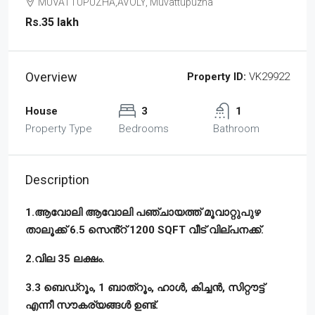
MUVATTUPUZHA,AVOLY, Muvattupuzha
Rs.35 lakh
Overview
Property ID:
VK29922
House
3
1
Property Type
Bedrooms
Bathroom
Description
1.ആവോലി ആവോലി പഞ്ചായത്ത് മൂവാറ്റുപുഴ
താലൂക്ക് 6.5 സെൻ്റ് 1200 SQFT വീട് വില്പനക്ക്.
2.വില 35 ലക്ഷം.
3.3 ബെഡ്റൂം, 1 ബാത്റൂം, ഹാൾ, കിച്ചൻ, സിറ്റൗട്ട്
എന്നീ സൗകര്യങ്ങൾ ഉണ്ട്.