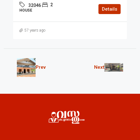
2
32046
Details
HOUSE
57 years ago
Prev
Next