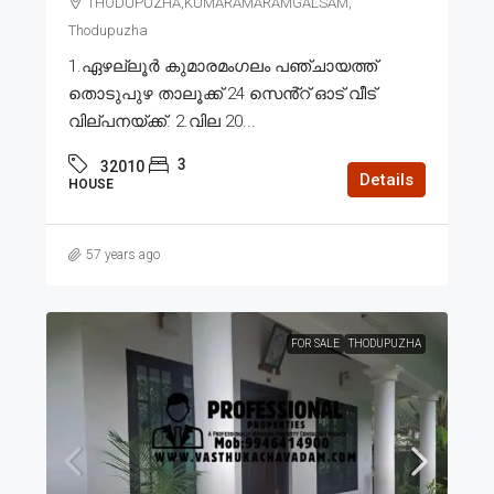
THODUPUZHA,KUMARAMARAMGALSAM,
Thodupuzha
1.ഏഴല്ലൂർ കുമാരമംഗലം പഞ്ചായത്ത്
തൊടുപുഴ താലൂക്ക് 24 സെൻ്റ് ഓട് വീട്
വില്പനയ്ക്ക്. 2.വില 20...
3
32010
Details
HOUSE
57 years ago
FOR SALE
THODUPUZHA