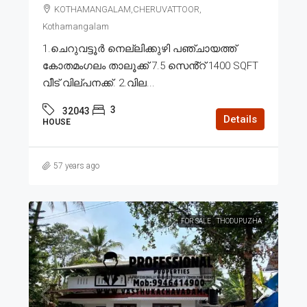
KOTHAMANGALAM,CHERUVATTOOR,
Kothamangalam
1.ചെറുവട്ടൂർ നെല്ലിക്കുഴി പഞ്ചായത്ത്
കോതമംഗലം താലൂക്ക് 7.5 സെൻ്റ് 1400 SQFT
വീട് വില്പനക്ക്. 2.വില...
3
32043
Details
HOUSE
57 years ago
FOR SALE
THODUPUZHA