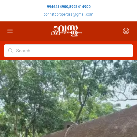
9946414900,8921414900
connetpproperties@gmail.com