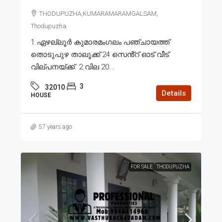
THODUPUZHA,KUMARAMARAMGALSAM,
Thodupuzha
1.ഏഴല്ലൂർ കുമാരമംഗലം പഞ്ചായത്ത്
തൊടുപുഴ താലൂക്ക് 24 സെൻ്റ് ഓട് വീട്
വില്പനയ്ക്ക്. 2.വില 20...
3
32010
Details
HOUSE
57 years ago
FOR SALE
THODUPUZHA