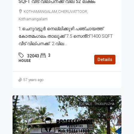
SQFT വീട് വില്പനക്ക് വില 52 ലക്ഷം
KOTHAMANGALAM,CHERUVATTOOR,
Kothamangalam
1.ചെറുവട്ടൂർ നെല്ലിക്കുഴി പഞ്ചായത്ത്
കോതമംഗലം താലൂക്ക് 7.5 സെൻ്റ് 1400 SQFT
വീട് വില്പനക്ക്. 2.വില...
3
32043
Details
HOUSE
57 years ago
FOR SALE
THODUPUZHA