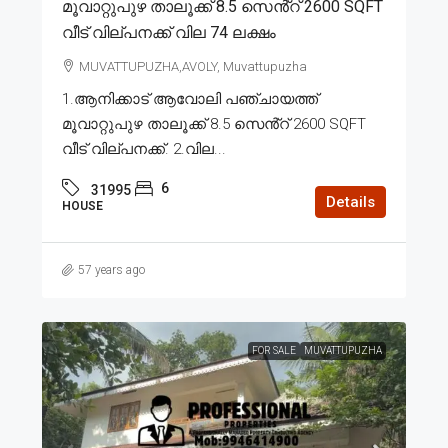
മൂവാറ്റുപുഴ താലൂക്ക് 8.5 സെൻ്റ് 2600 SQFT
വീട് വില്പനക്ക് വില 74 ലക്ഷം
MUVATTUPUZHA,AVOLY, Muvattupuzha
1.ആനിക്കാട് ആവോലി പഞ്ചായത്ത്
മൂവാറ്റുപുഴ താലൂക്ക് 8.5 സെൻ്റ് 2600 SQFT
വീട് വില്പനക്ക്. 2.വില...
6
31995
Details
HOUSE
57 years ago
FOR SALE
MUVATTUPUZHA