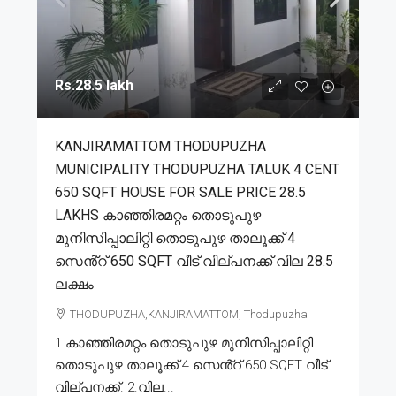
Rs.28.5 lakh
KANJIRAMATTOM THODUPUZHA
MUNICIPALITY THODUPUZHA TALUK 4 CENT
650 SQFT HOUSE FOR SALE PRICE 28.5
LAKHS കാഞ്ഞിരമറ്റം തൊടുപുഴ
മുനിസിപ്പാലിറ്റി തൊടുപുഴ താലൂക്ക് 4
സെൻ്റ് 650 SQFT വീട് വില്പനക്ക് വില 28.5
ലക്ഷം
THODUPUZHA,KANJIRAMATTOM, Thodupuzha
1.കാഞ്ഞിരമറ്റം തൊടുപുഴ മുനിസിപ്പാലിറ്റി
തൊടുപുഴ താലൂക്ക് 4 സെൻ്റ് 650 SQFT വീട്
വില്പനക്ക്. 2.വില...