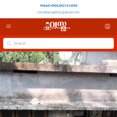
9946414900,8921414900
connetpproperties@gmail.com