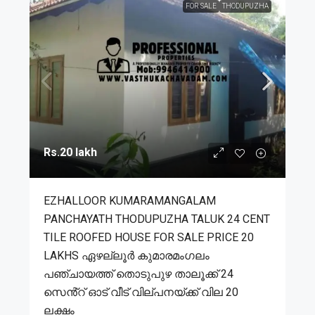
FOR SALE
THODUPUZHA
Rs.20 lakh
EZHALLOOR KUMARAMANGALAM
PANCHAYATH THODUPUZHA TALUK 24 CENT
TILE ROOFED HOUSE FOR SALE PRICE 20
LAKHS ഏഴല്ലൂർ കുമാരമംഗലം
പഞ്ചായത്ത് തൊടുപുഴ താലൂക്ക് 24
സെൻ്റ് ഓട് വീട് വില്പനയ്ക്ക് വില 20
ലക്ഷം