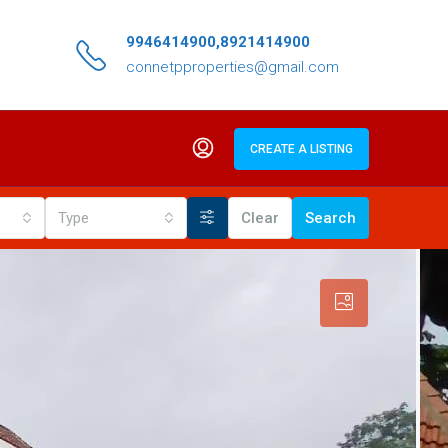
9946414900,8921414900
connetpproperties@gmail.com
CREATE A LISTING
Type
Clear
Search