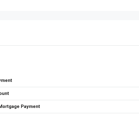
yment
ount
Mortgage Payment