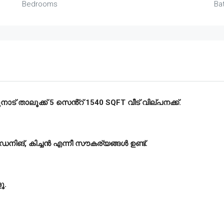
Bedrooms
Ba
ുനാട് താലൂക്ക് 5 സെൻ്റ് 1540 SQFT വീട് വില്പനക്ക്.
 ഡൈനിങ്, കിച്ചൻ എന്നീ സൗകര്യങ്ങൾ ഉണ്ട്.
ൂ.