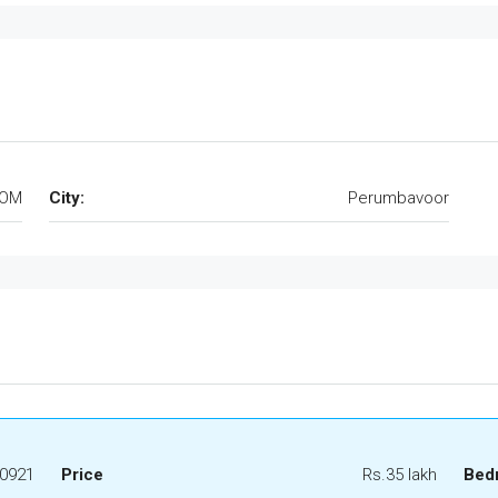
LOM
City:
Perumbavoor
0921
Price
Rs.35 lakh
Bed