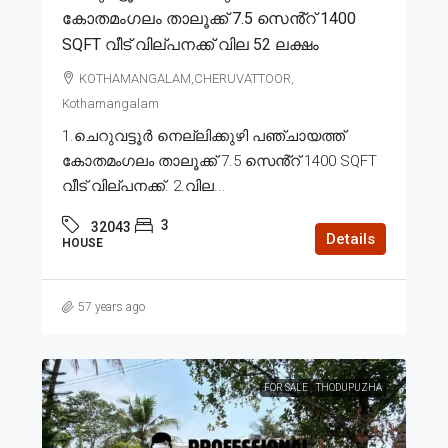
കോതമംഗലം താലൂക്ക് 7.5 സെൻ്റ് 1400
SQFT വീട് വില്പനക്ക് വില 52 ലക്ഷം
KOTHAMANGALAM,CHERUVATTOOR,
Kothamangalam
1.ചെറുവട്ടൂർ നെല്ലിക്കുഴി പഞ്ചായത്ത്
കോതമംഗലം താലൂക്ക് 7.5 സെൻ്റ് 1400 SQFT
വീട് വില്പനക്ക്. 2.വില...
3
32043
Details
HOUSE
57 years ago
FOR SALE
THODUPUZHA