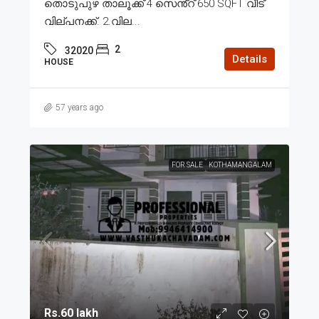
തൊടുപുഴ താലൂക്ക് 4 സെൻ്റ് 650 SQFT വീട്
വില്പനക്ക്. 2.വില...
2
32020
Details
HOUSE
57 years ago
FOR SALE
KOTHAMANGALAM
Rs.60 lakh