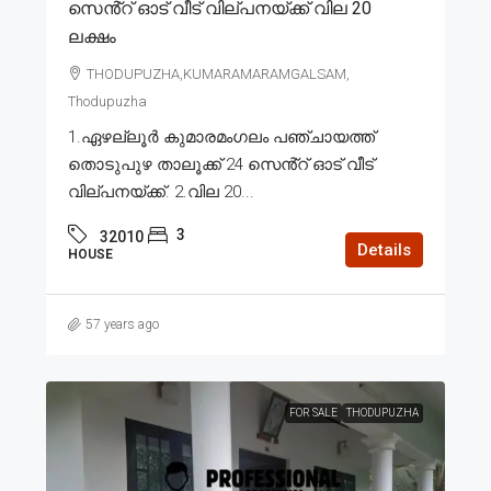
സെൻ്റ് ഓട് വീട് വില്പനയ്ക്ക് വില 20
ലക്ഷം
THODUPUZHA,KUMARAMARAMGALSAM,
Thodupuzha
1.ഏഴല്ലൂർ കുമാരമംഗലം പഞ്ചായത്ത്
തൊടുപുഴ താലൂക്ക് 24 സെൻ്റ് ഓട് വീട്
വില്പനയ്ക്ക്. 2.വില 20...
3
32010
Details
HOUSE
57 years ago
FOR SALE
THODUPUZHA