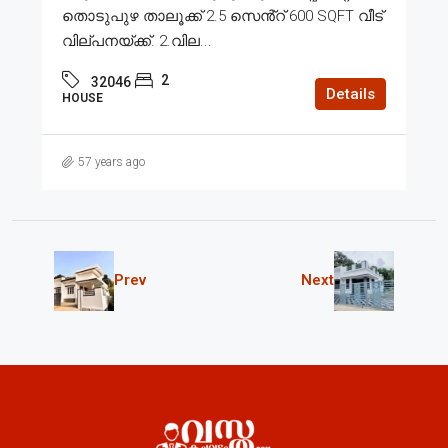
തൊടുപുഴ താലൂക്ക് 2.5 സെൻ്റ് 600 SQFT വീട്
വില്പനയ്ക്ക്. 2.വില...
2
32046
Details
HOUSE
57 years ago
Prev
Next