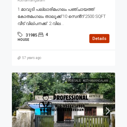
Kothamangalam
1.മാവുടി പല്ലാരിമംഗലം പഞ്ചായത്ത്
കോതമംഗലം താലൂക്ക് 10 സെൻ്റ് 2500 SQFT
വീട് വില്പനക്ക്. 2.വില...
4
31985
Details
HOUSE
57 years ago
FOR SALE
KOTHAMANGALAM