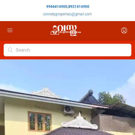
9946414900,8921414900
connetpproperties@gmail.com