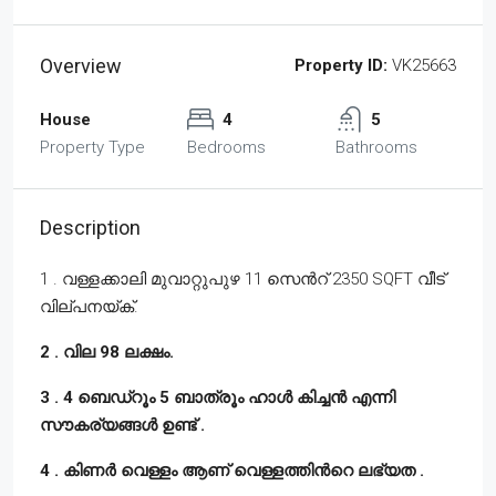
Overview
Property ID:
VK25663
House
4
5
Property Type
Bedrooms
Bathrooms
Description
1 . വള്ളക്കാലി മുവാറ്റുപുഴ 11 സെൻറ് 2350 SQFT വീട്
വില്പനയ്ക്.
2 . വില 98 ലക്ഷം.
3 . 4 ബെഡ്‌റൂം 5 ബാത്രൂം ഹാൾ കിച്ചൻ എന്നി
സൗകര്യങ്ങൾ ഉണ്ട് .
4 . കിണർ വെള്ളം ആണ് വെള്ളത്തിൻറെ ലഭ്യത .