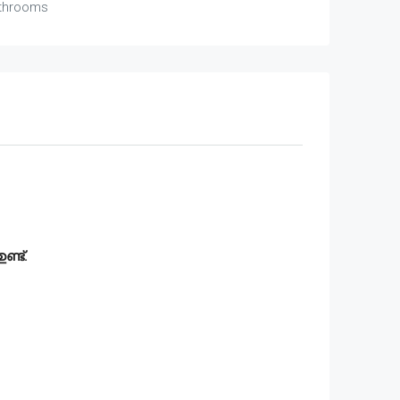
throoms
ണ്ട്.