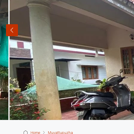
Home
Muvattupuzha