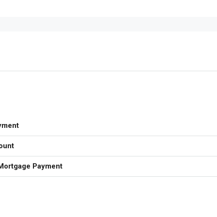
yment
ount
Mortgage Payment