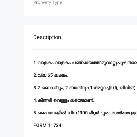
Property Type
Description
1.വാളകം വാളകം പഞ്ചായത്ത് മൂവാറ്റുപുഴ താലൂക്
2.വില 65 ലക്ഷം.
3.2 ബെഡ്റൂം, 2 ബാത്റൂം(1 അറ്റാച്ച്ഡ്), ലിവിങ്,
4.കിണർ വെള്ളം ലഭ്യമാണ്.
5.ഹൈവേയിൽ നിന്ന് 300 മീറ്റർ ദൂരം മാത്രമേ ഉള്
FORM 11724