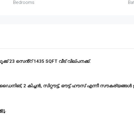
Bedrooms
Ba
ക് 23 സെൻ്റ് 1435 SQFT വീട് വില്പനക്ക്.
 ഡൈനിങ്, 2 കിച്ചൻ, സിറ്റൗട്ട്, ഔട്ട് ഹൗസ് എന്നീ സൗകര്യങ്ങൾ ഉ
ളൂ.