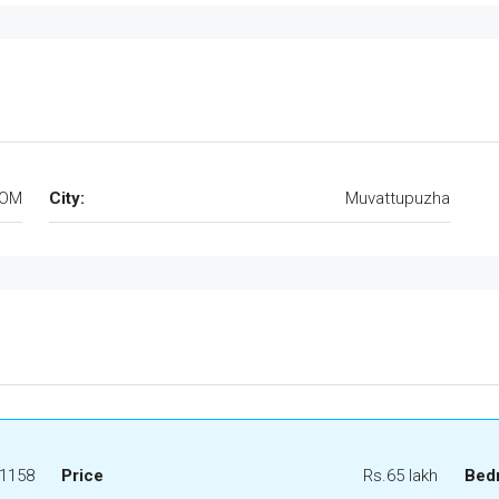
KOM
City:
Muvattupuzha
1158
Price
Rs.65 lakh
Bed