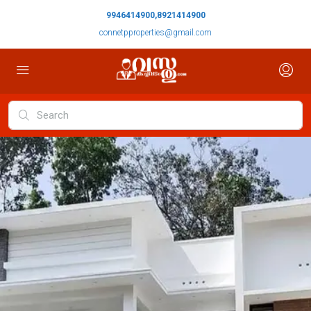
9946414900,8921414900
connetpproperties@gmail.com