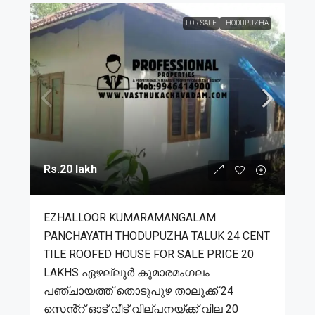
FOR SALE
THODUPUZHA
Rs.20 lakh
EZHALLOOR KUMARAMANGALAM
PANCHAYATH THODUPUZHA TALUK 24 CENT
TILE ROOFED HOUSE FOR SALE PRICE 20
LAKHS ഏഴല്ലൂർ കുമാരമംഗലം
പഞ്ചായത്ത് തൊടുപുഴ താലൂക്ക് 24
സെൻ്റ് ഓട് വീട് വില്പനയ്ക്ക് വില 20