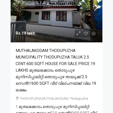
Rs.19 lakh
MUTHALAKODAM THODUPUZHA
MUNICIPALITY THODUPUZHA TALUK 2.5
CENT 600 SQFT HOUSE FOR SALE PRICE 19
LAKHS മുതലക്കോടം തൊടുപുഴ
മുനിസിപ്പാലിറ്റി തൊടുപുഴ താലൂക്ക് 2.5
സെൻ്റ് 600 SQFT വീട് വില്പനയ്ക്ക് വില 19
ലക്ഷം
THODUPUZHA,MUTHALAKODAM, Thodupuzha
1.മുതലക്കോടം തൊടുപുഴ മുനിസിപ്പാലിറ്റി
തൊടുപുഴ താലൂക്ക് 2.5 സെൻ്റ് 600 SQFT വീട്