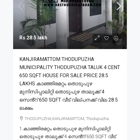
Rs.28.5 lakh
KANJIRAMATTOM THODUPUZHA
MUNICIPALITY THODUPUZHA TALUK 4 CENT
650 SQFT HOUSE FOR SALE PRICE 28.5
LAKHS കാഞ്ഞിരമറ്റം തൊടുപുഴ
മുനിസിപ്പാലിറ്റി തൊടുപുഴ താലൂക്ക് 4
സെൻ്റ് 650 SQFT വീട് വില്പനക്ക് വില 28.5
ലക്ഷം
THODUPUZHA,KANJIRAMATTOM, Thodupuzha
1.കാഞ്ഞിരമറ്റം തൊടുപുഴ മുനിസിപ്പാലിറ്റി
തൊടുപുഴ താലൂക്ക് 4 സെൻ്റ് 650 SQFT വീട്