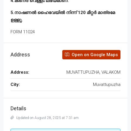
4.കിണർ വെള്ളം ലഭ്യമാണ്.
5.നാഷണൽ ഹൈവേയിൽ നിന്ന് 120 മീറ്റർ മാത്രമേ
ഉള്ളൂ.
FORM 11024
Address
Open on Google Maps
Address:
MUVATTUPUZHA, VALAKOM
City:
Muvattupuzha
Details
Updated on August 28, 2025 at 7:31 am