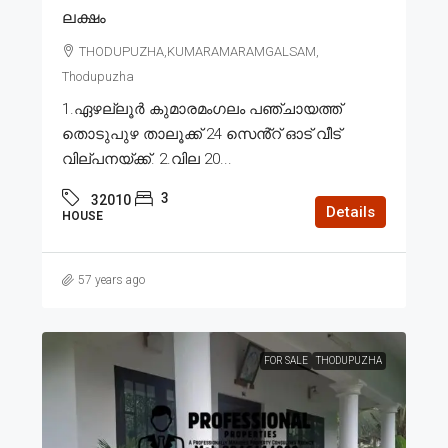
ലക്ഷം
THODUPUZHA,KUMARAMARAMGALSAM,
Thodupuzha
1.ഏഴല്ലൂർ കുമാരമംഗലം പഞ്ചായത്ത്
തൊടുപുഴ താലൂക്ക് 24 സെൻ്റ് ഓട് വീട്
വില്പനയ്ക്ക്. 2.വില 20...
3
32010
Details
HOUSE
57 years ago
FOR SALE
THODUPUZHA