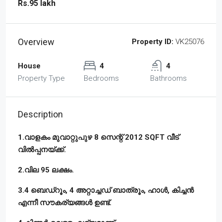
Rs.95 lakh
Overview
Property ID:
VK25076
House
4
4
Property Type
Bedrooms
Bathrooms
Description
1.വാളകം മുവാറ്റുപുഴ 8 സെന്റ് 2012 SQFT വീട്
വിൽപ്പനയ്ക്ക്.
2.വില 95 ലക്ഷം.
3.4 ബെഡ്‌റൂം, 4 അറ്റാച്ചഡ് ബാത്രൂം, ഹാൾ, കിച്ചൻ
എന്നീ സൗകര്യങ്ങൾ ഉണ്ട്‌.