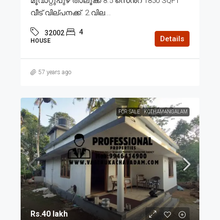
മൂവാറ്റുപുഴ താലൂക്ക് 8.5 സെൻ്റ് 1850 SQFT
വീട് വില്പനക്ക്. 2.വില...
4
32002
Details
HOUSE
57 years ago
FOR SALE
KOTHAMANGALAM
Rs.40 lakh