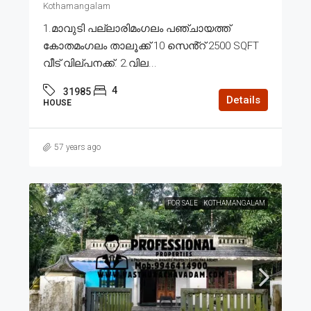
Kothamangalam
1.മാവുടി പല്ലാരിമംഗലം പഞ്ചായത്ത്
കോതമംഗലം താലൂക്ക് 10 സെൻ്റ് 2500 SQFT
വീട് വില്പനക്ക്. 2.വില...
4
31985
Details
HOUSE
57 years ago
FOR SALE
KOTHAMANGALAM