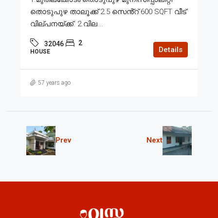
തൊടുപുഴ താലൂക്ക് 2.5 സെൻ്റ് 600 SQFT വീട്
വില്പനയ്ക്ക്. 2.വില...
2
32046
Details
HOUSE
57 years ago
Prev
Next