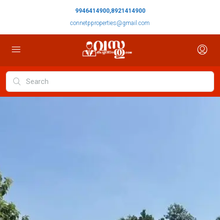
9946414900,8921414900
connetpproperties@gmail.com