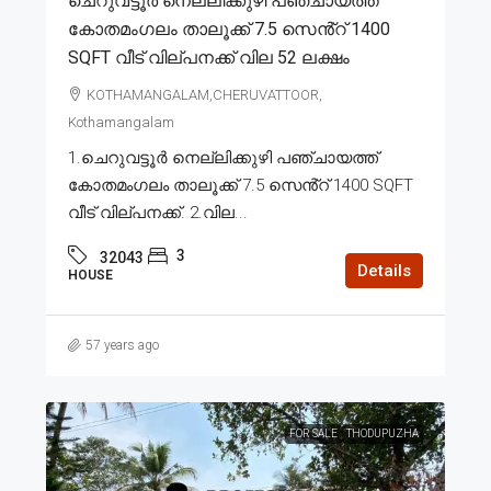
ചെറുവട്ടൂർ നെല്ലിക്കുഴി പഞ്ചായത്ത്
കോതമംഗലം താലൂക്ക് 7.5 സെൻ്റ് 1400
SQFT വീട് വില്പനക്ക് വില 52 ലക്ഷം
KOTHAMANGALAM,CHERUVATTOOR,
Kothamangalam
1.ചെറുവട്ടൂർ നെല്ലിക്കുഴി പഞ്ചായത്ത്
കോതമംഗലം താലൂക്ക് 7.5 സെൻ്റ് 1400 SQFT
വീട് വില്പനക്ക്. 2.വില...
3
32043
Details
HOUSE
57 years ago
FOR SALE
THODUPUZHA