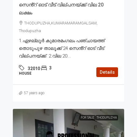
സെൻ്റ് ഓട് വീട് വില്പനയ്ക്ക് വില 20
ലക്ഷം
THODUPUZHA,KUMARAMARAMGALSAM,
Thodupuzha
1.ഏഴല്ലൂർ കുമാരമംഗലം പഞ്ചായത്ത്
തൊടുപുഴ താലൂക്ക് 24 സെൻ്റ് ഓട് വീട്
വില്പനയ്ക്ക്. 2.വില 20...
3
32010
Details
HOUSE
57 years ago
FOR SALE
THODUPUZHA