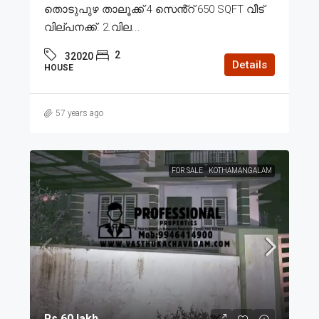
തൊടുപുഴ താലൂക്ക് 4 സെൻ്റ് 650 SQFT വീട്
വില്പനക്ക്. 2.വില...
2
32020
Details
HOUSE
57 years ago
FOR SALE
KOTHAMANGALAM
Rs.60 lakh