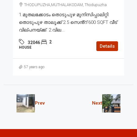
THODUPUZHA,MUTHALAKODAM, Thodupuzha
1.മുതലക്കോടം തൊടുപുഴ മുനിസിപ്പാലിറ്റി
തൊടുപുഴ താലൂക്ക് 2.5 സെൻ്റ് 600 SQFT വീട്
വില്പനയ്ക്ക്. 2.വില...
2
32046
Details
HOUSE
57 years ago
Prev
Next