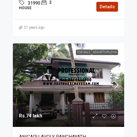
3
31990
Details
HOUSE
57 years ago
FOR SALE
MUVATTUPUZHA
Rs.74 lakh
ANICADU AVOLY PANCHAYATH