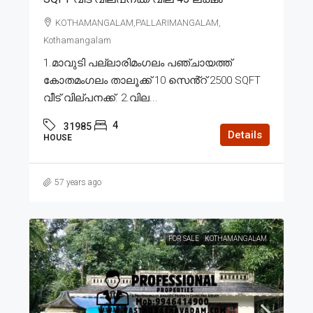
KOTHAMANGALAM,PALLARIMANGALAM,
Kothamangalam
1.മാവുടി പല്ലാരിമംഗലം പഞ്ചായത്ത്
കോതമംഗലം താലൂക്ക് 10 സെൻ്റ് 2500 SQFT
വീട് വില്പനക്ക്. 2.വില...
4
31985
Details
HOUSE
57 years ago
FOR SALE
KOTHAMANGALAM