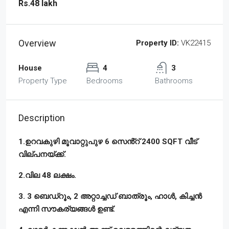
Rs.48 lakh
Overview
Property ID:
VK22415
House
4
3
Property Type
Bedrooms
Bathrooms
Description
1.ഉറവകുഴി മൂവാറ്റുപുഴ 6 സെൻ്റ് 2400 SQFT വീട്
വില്പനയ്ക്ക്.
2.വില 48 ലക്ഷം.
3. 3 ബെഡ്‌റൂം, 2 അറ്റാച്ചഡ് ബാത്രൂം, ഹാൾ, കിച്ചൻ
എന്നി സൗകര്യങ്ങൾ ഉണ്ട്.