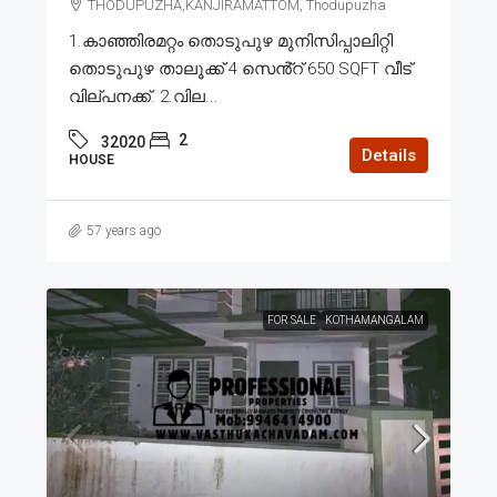
THODUPUZHA,KANJIRAMATTOM, Thodupuzha
1.കാഞ്ഞിരമറ്റം തൊടുപുഴ മുനിസിപ്പാലിറ്റി
തൊടുപുഴ താലൂക്ക് 4 സെൻ്റ് 650 SQFT വീട്
വില്പനക്ക്. 2.വില...
2
32020
Details
HOUSE
57 years ago
FOR SALE
KOTHAMANGALAM