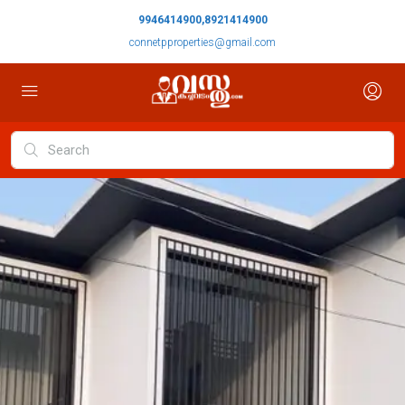
9946414900,8921414900
connetpproperties@gmail.com