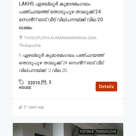
LAKHS ഏഴല്ലൂർ കുമാരമംഗലം
പഞ്ചായത്ത് തൊടുപുഴ താലൂക്ക് 24
സെൻ്റ് ഓട് വീട് വില്പനയ്ക്ക് വില 20
ലക്ഷം
THODUPUZHA,KUMARAMARAMGALSAM,
Thodupuzha
1.ഏഴല്ലൂർ കുമാരമംഗലം പഞ്ചായത്ത്
തൊടുപുഴ താലൂക്ക് 24 സെൻ്റ് ഓട് വീട്
വില്പനയ്ക്ക്. 2.വില 20...
3
32010
Details
HOUSE
57 years ago
FOR SALE
THODUPUZHA