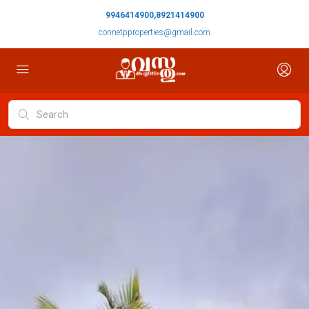
9946414900,8921414900
connetpproperties@gmail.com