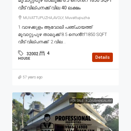
മൂവാറ്റുപുഴ താലൂക്ക് 8.5 സെൻ്റ് 1850 SQFT
വീട് വില്പനക്ക് വില 40 ലക്ഷം
MUVATTUPUZHA,AVOLY, Muvattupuzha
1.വാഴക്കുളം ആവോലി പഞ്ചായത്ത്
മൂവാറ്റുപുഴ താലൂക്ക് 8.5 സെൻ്റ് 1850 SQFT
വീട് വില്പനക്ക്. 2.വില...
4
32002
Details
HOUSE
57 years ago
FOR SALE
KOTHAMANGALAM