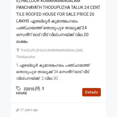
EZHALLOOR KUMARAMANGALAM
PANCHAYATH THODUPUZHA TALUK 24 CENT
TILE ROOFED HOUSE FOR SALE PRICE 20
LAKHS ഏഴല്ലൂർ കുമാരമംഗലം
പഞ്ചായത്ത് തൊടുപുഴ താലൂക്ക് 24
സെൻ്റ് ഓട് വീട് വില്പനയ്ക്ക് വില 20
ലക്ഷം
THODUPUZHA,KUMARAMARAMGALSAM,
Thodupuzha
1.ഏഴല്ലൂർ കുമാരമംഗലം പഞ്ചായത്ത്
തൊടുപുഴ താലൂക്ക് 24 സെൻ്റ് ഓട് വീട്
വില്പനയ്ക്ക്. 2.വില 20...
3
32010
Details
HOUSE
57 years ago