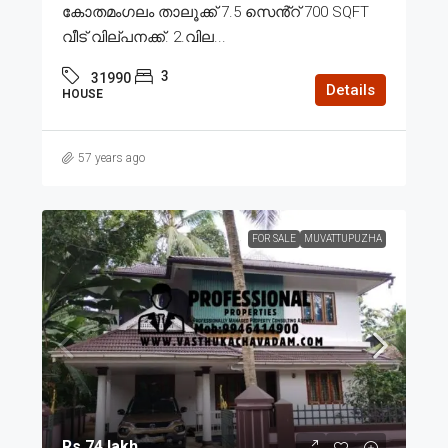
കോതമംഗലം താലൂക്ക് 7.5 സെൻ്റ് 700 SQFT
വീട് വില്പനക്ക്. 2.വില...
3
31990
Details
HOUSE
57 years ago
FOR SALE
MUVATTUPUZHA
Rs.74 lakh