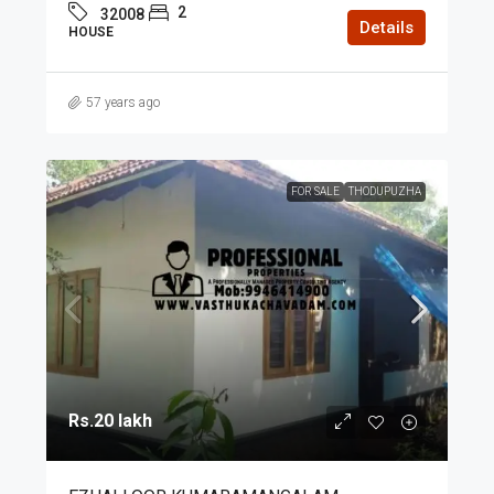
2
32008
Details
HOUSE
57 years ago
FOR SALE
THODUPUZHA
Rs.20 lakh