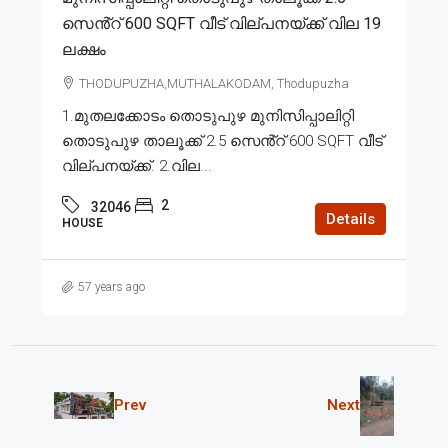
സെൻ്റ് 600 SQFT വീട് വില്പനയ്ക്ക് വില 19
ലക്ഷം
THODUPUZHA,MUTHALAKODAM, Thodupuzha
1.മുതലക്കോടം തൊടുപുഴ മുനിസിപ്പാലിറ്റി
തൊടുപുഴ താലൂക്ക് 2.5 സെൻ്റ് 600 SQFT വീട്
വില്പനയ്ക്ക്. 2.വില...
2
32046
Details
HOUSE
57 years ago
Prev
Next