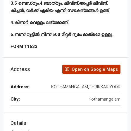
3.5 ബെഡ്റൂം,4 ബാത്റൂം, ലിവിങ്,അപ്പർ ലിവിങ്,
കിച്ചൻ, വർക്ക് ഏരിയ എന്നീ സൗകര്യങ്ങൾ ഉണ്ട്.
4.കിണർ വെള്ളം ലഭ്യമാണ്.
5.ബസ് റൂട്ടിൽ നിന്ന് 500 മീറ്റർ ദൂരം മാത്രമേ ഉള്ളൂ.
FORM 11633
Address
Open on Google Maps
Address:
KOTHAMANGALAM,THRIKKARIYOOR
City:
Kothamangalam
Details