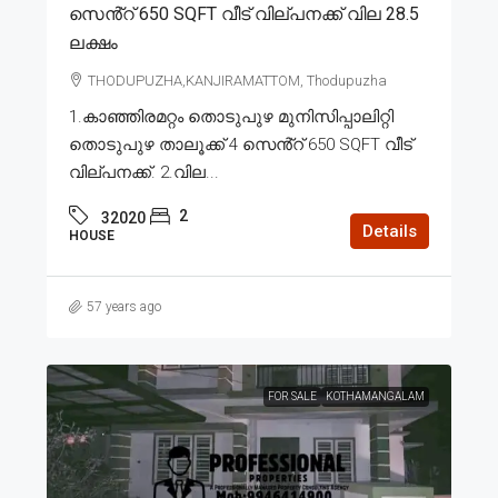
സെൻ്റ് 650 SQFT വീട് വില്പനക്ക് വില 28.5
ലക്ഷം
THODUPUZHA,KANJIRAMATTOM, Thodupuzha
1.കാഞ്ഞിരമറ്റം തൊടുപുഴ മുനിസിപ്പാലിറ്റി
തൊടുപുഴ താലൂക്ക് 4 സെൻ്റ് 650 SQFT വീട്
വില്പനക്ക്. 2.വില...
2
32020
Details
HOUSE
57 years ago
FOR SALE
KOTHAMANGALAM