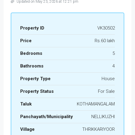
Updated on May 23, 2026 at 12:21 pm
Property ID
VK30502
Price
Rs.60 lakh
Bedrooms
5
Bathrooms
4
Property Type
House
Property Status
For Sale
Taluk
KOTHAMANGALAM
Panchayath/Municipality
NELLIKUZHI
Village
THRIKKARIYOOR