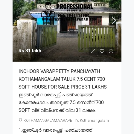
Rs.31 lakh
INCHOOR VARAPPETTY PANCHAYATH
KOTHAMANGALAM TALUK 7.5 CENT 700
SQFT HOUSE FOR SALE PRICE 31 LAKHS
ഇഞ്ചൂർ വാരപ്പെട്ടി പഞ്ചായത്ത്
കോതമംഗലം താലൂക്ക് 7.5 സെൻ്റ് 700
SQFT വീട് വില്പനക്ക് വില 31 ലക്ഷം
KOTHAMANGALAM,VARAPETTY, Kothamangalam
1.ഇഞ്ചൂർ വാരപ്പെട്ടി പഞ്ചായത്ത്