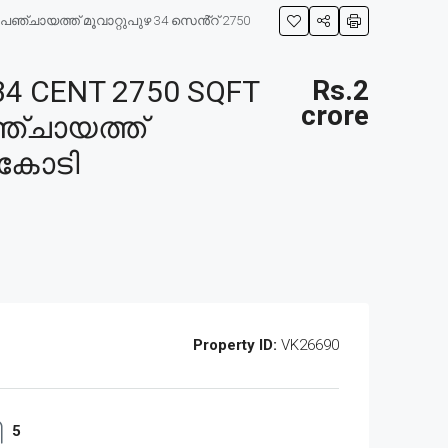
പഞ്ചായത്ത് മൂവാറ്റുപുഴ 34 സെൻ്റ് 2750
4 CENT 2750 SQFT
Rs.2
crore
ഞ്ചായത്ത്
2 കോടി
Property ID:
VK26690
5