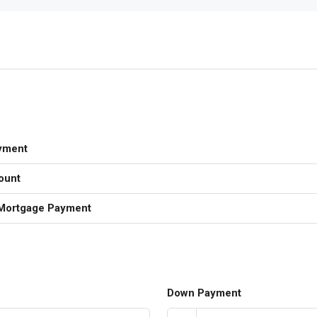
yment
ount
Mortgage Payment
Down Payment