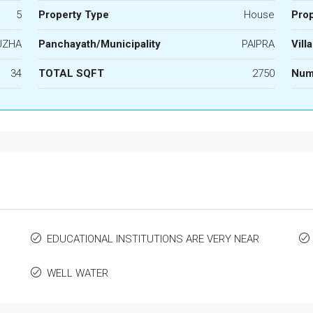
5
Property Type
House
Prop
UZHA
Panchayath/Municipality
PAIPRA
Vill
34
TOTAL SQFT
2750
Num
EDUCATIONAL INSTITUTIONS ARE VERY NEAR
WELL WATER