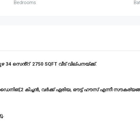
Bedrooms
Ba
ഴ 34 സെൻ്റ് 2750 SQFT വീട് വില്പനയ്ക്ക്.
, ഡൈനിങ്,2 കിച്ചൻ, വർക്ക് ഏരിയ, ഔട്ട് ഹൗസ് എന്നീ സൗകര്യങ്ങ
ൂ.