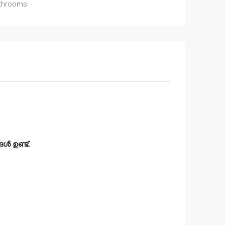
throoms
ൾ ഉണ്ട്.