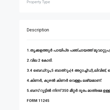
Property Type
Description
1.തൃക്കളത്തൂർ പായിപ്ര പഞ്ചായത്ത് മൂവാറ്റുപു
2.വില 2 കോടി.
3.4 ബെഡ്റൂം,5 ബാത്റൂം(4 അറ്റാച്ച്ഡ്),ലിവിങ്
4.കിണർ, കുഴൽ കിണർ വെള്ളം ലഭ്യമാണ്.
5.ബസ് റൂട്ടിൽ നിന്ന് 350 മീറ്റർ ദൂരം മാത്രമേ ഉള്ള
FORM 11245