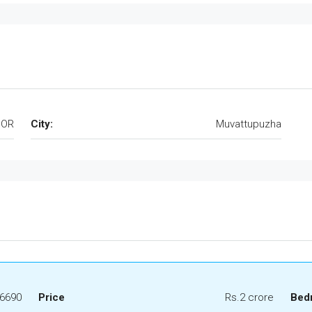
OOR
City:
Muvattupuzha
6690
Price
Rs.2 crore
Bed