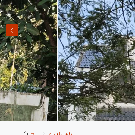
Home
Muvattupuzha