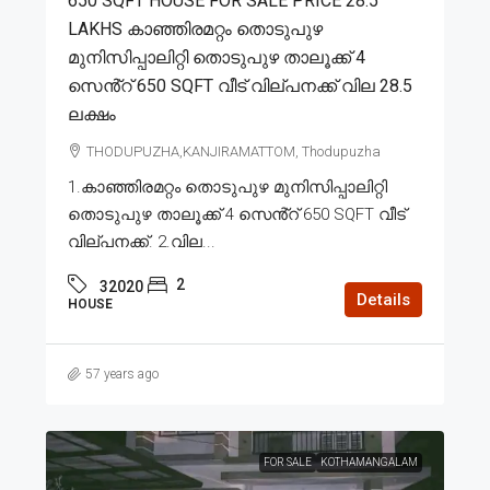
650 SQFT HOUSE FOR SALE PRICE 28.5
LAKHS കാഞ്ഞിരമറ്റം തൊടുപുഴ
മുനിസിപ്പാലിറ്റി തൊടുപുഴ താലൂക്ക് 4
സെൻ്റ് 650 SQFT വീട് വില്പനക്ക് വില 28.5
ലക്ഷം
THODUPUZHA,KANJIRAMATTOM, Thodupuzha
1.കാഞ്ഞിരമറ്റം തൊടുപുഴ മുനിസിപ്പാലിറ്റി
തൊടുപുഴ താലൂക്ക് 4 സെൻ്റ് 650 SQFT വീട്
വില്പനക്ക്. 2.വില...
2
32020
Details
HOUSE
57 years ago
FOR SALE
KOTHAMANGALAM