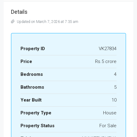
Details
Updated on March 7, 2026 at 7:35 am
Property ID
VK27834
Price
Rs.5 crore
Bedrooms
4
Bathrooms
5
Year Built
10
Property Type
House
Property Status
For Sale