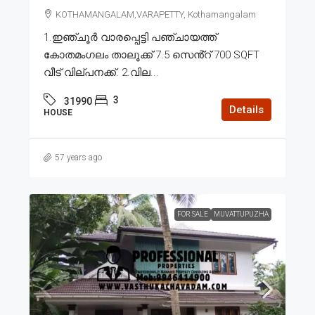
KOTHAMANGALAM,VARAPETTY, Kothamangalam
1.ഇഞ്ചൂർ വാരപ്പെട്ടി പഞ്ചായത്ത്
കോതമംഗലം താലൂക്ക് 7.5 സെൻ്റ് 700 SQFT
വീട് വില്പനക്ക്. 2.വില...
3
31990
Details
HOUSE
57 years ago
FOR SALE
MUVATTUPUZHA