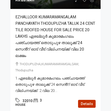
EZHALLOOR KUMARAMANGALAM
PANCHAYATH THODUPUZHA TALUK 24 CENT
TILE ROOFED HOUSE FOR SALE PRICE 20
LAKHS ഏഴല്ലൂർ കുമാരമംഗലം
പഞ്ചായത്ത് തൊടുപുഴ താലൂക്ക് 24
സെൻ്റ് ഓട് വീട് വില്പനയ്ക്ക് വില 20
ലക്ഷം
THODUPUZHA,KUMARAMARAMGALSAM,
Thodupuzha
1.ഏഴല്ലൂർ കുമാരമംഗലം പഞ്ചായത്ത്
തൊടുപുഴ താലൂക്ക് 24 സെൻ്റ് ഓട് വീട്
വില്പനയ്ക്ക്. 2.വില 20...
3
32010
Details
HOUSE