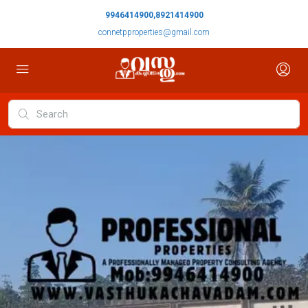
9946414900,8921414900
connetpproperties@gmail.com