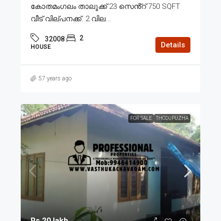
കോതമംഗലം താലൂക്ക് 23 സെൻ്റ് 750 SQFT
വീട് വില്പനക്ക്. 2.വില...
2
32008
Details
HOUSE
57 years ago
FOR SALE
THODUPUZHA
Rs.20 lakh