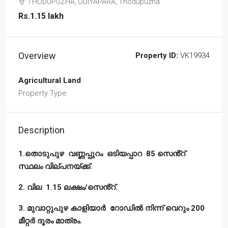
THODUPUZHA, ODIYAPARA, Thodupuzha
Rs.1.15 lakh
Overview
Property ID:
VK19934
Agricultural Land
Property Type
Description
1.തൊടുപുഴ വണ്ണപ്പുറം ഒടിയപ്പാറ 85 സെൻ്റ്
സ്ഥലം വില്പനയ്ക്ക്.
2. വില 1.15 ലക്ഷം/സെൻ്റ്.
3. മുവാറ്റുപുഴ കാളിയാർ റോഡിൽ നിന്ന് വെറും 200
മീറ്റർ ദൂരം മാത്രം.