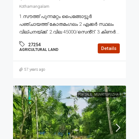
Kothamangalam
1.സൗത്ത് പുന്നമറ്റം പൈങ്ങോട്ടൂർ
പഞ്ചായത്ത് കോതമംഗലം 2 ഏക്കർ സ്ഥലം
വില്പനയ്ക്ക്. 2.വില 45000/സെൻ്റ്. 3.കിണർ...
27254
Details
AGRICULTURAL LAND
57 years ago
FOR SALE
MUVATTUPUZHA