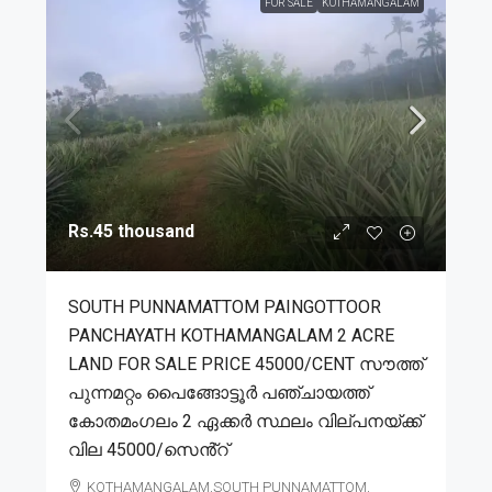
FOR SALE
KOTHAMANGALAM
Rs.45 thousand
SOUTH PUNNAMATTOM PAINGOTTOOR
PANCHAYATH KOTHAMANGALAM 2 ACRE
LAND FOR SALE PRICE 45000/CENT സൗത്ത്
പുന്നമറ്റം പൈങ്ങോട്ടൂർ പഞ്ചായത്ത്
കോതമംഗലം 2 ഏക്കർ സ്ഥലം വില്പനയ്ക്ക്
വില 45000/സെൻ്റ്
KOTHAMANGALAM,SOUTH PUNNAMATTOM,