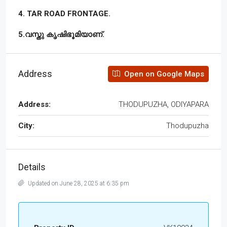
4. TAR ROAD FRONTAGE.
5.വസ്തു കൃഷിഭൂമിയാണ്.
Address
Open on Google Maps
Address:
THODUPUZHA, ODIYAPARA
City:
Thodupuzha
Details
Updated on June 28, 2025 at 6:35 pm