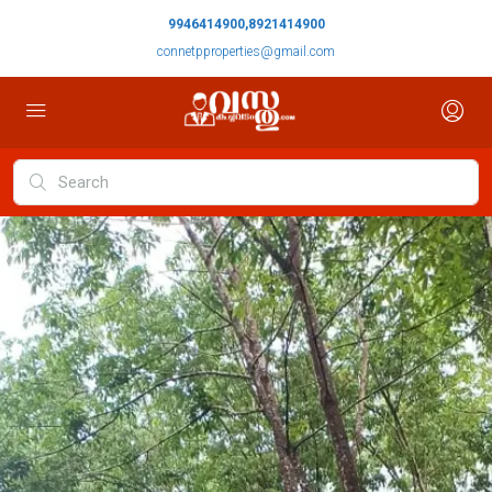
9946414900,8921414900
connetpproperties@gmail.com