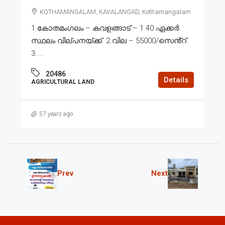
KOTHAMANGALAM, KAVALANGAD, Kothamangalam
1.കോതമംഗലം – കവളങ്ങാട് – 1.40 ഏക്കർ
സ്ഥലം വില്പനയ്ക്ക്. 2.വില – 55000/സെൻ്റ്.
3....
20486
Details
AGRICULTURAL LAND
57 years ago
Prev
Next