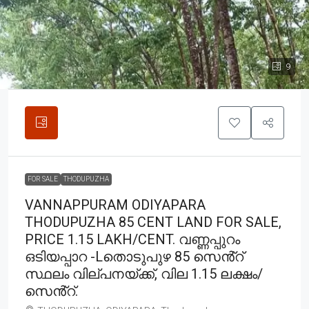
9
FOR SALE
THODUPUZHA
VANNAPPURAM ODIYAPARA
THODUPUZHA 85 CENT LAND FOR SALE,
PRICE 1.15 LAKH/CENT. വണ്ണപ്പുറം
ഒടിയപ്പാറ -Lതൊടുപുഴ 85 സെൻ്റ്
സ്ഥലം വില്പനയ്ക്ക്, വില 1.15 ലക്ഷം/
സെൻ്റ്.