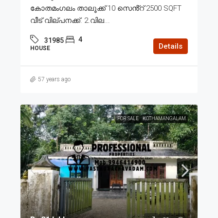
കോതമംഗലം താലൂക്ക് 10 സെൻ്റ് 2500 SQFT
വീട് വില്പനക്ക്. 2.വില...
4
31985
Details
HOUSE
57 years ago
FOR SALE
KOTHAMANGALAM