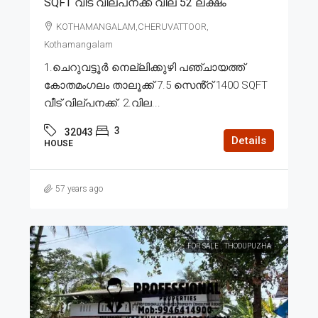
SQFT വീട് വില്പനക്ക് വില 52 ലക്ഷം
KOTHAMANGALAM,CHERUVATTOOR,
Kothamangalam
1.ചെറുവട്ടൂർ നെല്ലിക്കുഴി പഞ്ചായത്ത്
കോതമംഗലം താലൂക്ക് 7.5 സെൻ്റ് 1400 SQFT
വീട് വില്പനക്ക്. 2.വില...
3
32043
Details
HOUSE
57 years ago
FOR SALE
THODUPUZHA