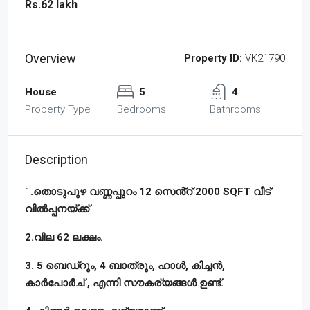
Rs.62 lakh
Overview
Property ID:
VK21790
House
5
4
Property Type
Bedrooms
Bathrooms
Description
1
.തൊടുപുഴ വണ്ണപ്പുറം 12 സെൻ്റ് 2000 SQFT വീട്
വിൽപ്പനയ്ക്ക്
2.വില 62 ലക്ഷം.
3. 5 ബെഡ്‌റൂം, 4 ബാത്രൂം, ഹാൾ, കിച്ചൻ,
കാർപോർച് , എന്നി സൗകര്യങ്ങൾ ഉണ്ട്.