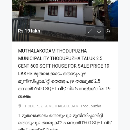
Rs.19 lakh
MUTHALAKODAM THODUPUZHA
MUNICIPALITY THODUPUZHA TALUK 2.5
CENT 600 SQFT HOUSE FOR SALE PRICE 19
LAKHS മുതലക്കോടം തൊടുപുഴ
മുനിസിപ്പാലിറ്റി തൊടുപുഴ താലൂക്ക് 2.5
സെൻ്റ് 600 SQFT വീട് വില്പനയ്ക്ക് വില 19
ലക്ഷം
THODUPUZHA,MUTHALAKODAM, Thodupuzha
1.മുതലക്കോടം തൊടുപുഴ മുനിസിപ്പാലിറ്റി
തൊടുപുഴ താലൂക്ക് 2.5 സെൻ്റ് 600 SQFT വീട്
വില്പനയ്ക്ക്. 2.വില...