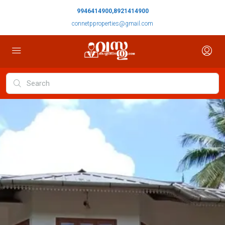
9946414900,8921414900
connetpproperties@gmail.com