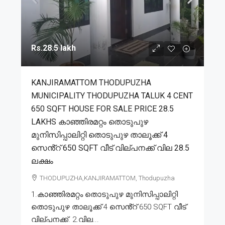
Rs.28.5 lakh
KANJIRAMATTOM THODUPUZHA
MUNICIPALITY THODUPUZHA TALUK 4 CENT
650 SQFT HOUSE FOR SALE PRICE 28.5
LAKHS കാഞ്ഞിരമറ്റം തൊടുപുഴ
മുനിസിപ്പാലിറ്റി തൊടുപുഴ താലൂക്ക് 4
സെൻ്റ് 650 SQFT വീട് വില്പനക്ക് വില 28.5
ലക്ഷം
THODUPUZHA,KANJIRAMATTOM, Thodupuzha
1.കാഞ്ഞിരമറ്റം തൊടുപുഴ മുനിസിപ്പാലിറ്റി
തൊടുപുഴ താലൂക്ക് 4 സെൻ്റ് 650 SQFT വീട്
വില്പനക്ക്. 2.വില...