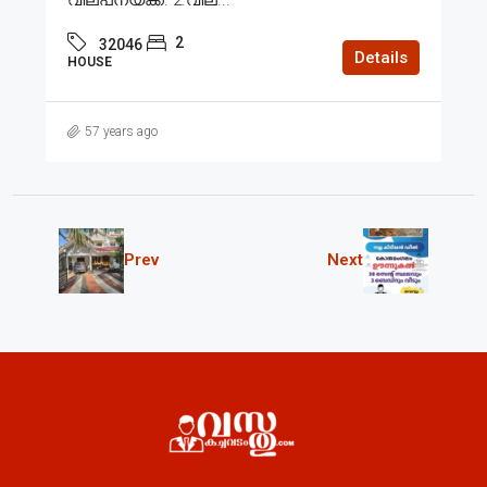
2
32046
Details
HOUSE
57 years ago
Prev
Next