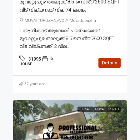
മൂവാറ്റുപുഴ താലൂക്ക് 8.5 സെൻ്റ് 2600 SQFT
വീട് വില്പനക്ക് വില 74 ലക്ഷം
MUVATTUPUZHA,AVOLY, Muvattupuzha
1.ആനിക്കാട് ആവോലി പഞ്ചായത്ത്
മൂവാറ്റുപുഴ താലൂക്ക് 8.5 സെൻ്റ് 2600 SQFT
വീട് വില്പനക്ക്. 2.വില...
6
31995
Details
HOUSE
57 years ago
FOR SALE
MUVATTUPUZHA