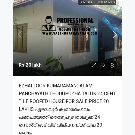
FOR SALE
THODUPUZHA
Rs.20 lakh
EZHALLOOR KUMARAMANGALAM
PANCHAYATH THODUPUZHA TALUK 24 CENT
TILE ROOFED HOUSE FOR SALE PRICE 20
LAKHS ഏഴല്ലൂർ കുമാരമംഗലം
പഞ്ചായത്ത് തൊടുപുഴ താലൂക്ക് 24
സെൻ്റ് ഓട് വീട് വില്പനയ്ക്ക് വില 20
ലക്ഷം