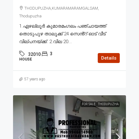
THODUPUZHA,KUMARAMARAMGALSAM,
Thodupuzha
1.ഏഴല്ലൂർ കുമാരമംഗലം പഞ്ചായത്ത്
തൊടുപുഴ താലൂക്ക് 24 സെൻ്റ് ഓട് വീട്
വില്പനയ്ക്ക്. 2.വില 20...
3
32010
Details
HOUSE
57 years ago
FOR SALE
THODUPUZHA