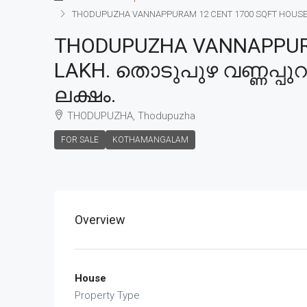
THODUPUZHA VANNAPPURAM 12 CENT 1700 SQFT HOUSE FOR 
THODUPUZHA VANNAPPURAM
LAKH. തൊടുപുഴ വണ്ണപ്പുറം
ലക്ഷം.
THODUPUZHA, Thodupuzha
FOR SALE
KOTHAMANGALAM
Overview
House
Property Type