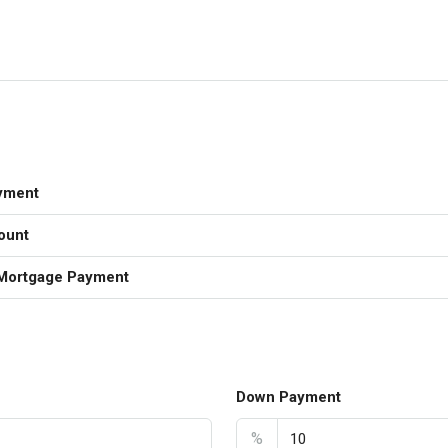
yment
ount
Mortgage Payment
Down Payment
%