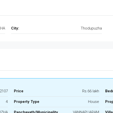
ZHA
City:
Thodupuzha
2107
Price
Rs.66 lakh
Bed
4
Property Type
House
Prop
UZHA
Panchayath/Municipality
VANNAPUARAM
Vill