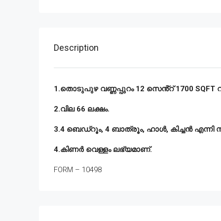
Description
1.തൊടുപുഴ വണ്ണപ്പുറം 12 സെൻ്റ് 1700 SQFT വീട
2.വില 66 ലക്ഷം.
3.4 ബെഡ്‌റൂം, 4 ബാത്രൂം, ഹാൾ, കിച്ചൻ എന്നി
4.കിണർ വെള്ളം ലഭ്യമാണ്.
FORM – 10498