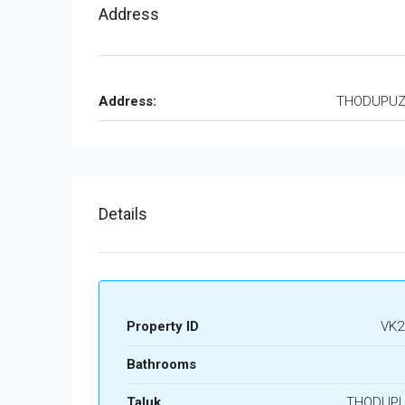
Address
Address:
THODUPU
Details
Property ID
VK2
Bathrooms
Taluk
THODUP