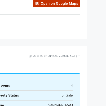
Open on Google Maps
Updated on June 28, 2025 at 6:34 pm
rooms
4
erty Status
For Sale
age
VANNAPPURAM