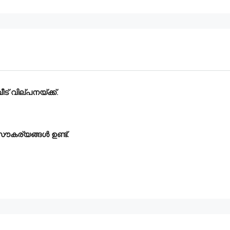
് വില്പനയ്ക്ക്.
 സൗകര്യങ്ങൾ ഉണ്ട്.