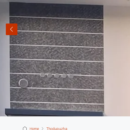
Home
Thodupuzha