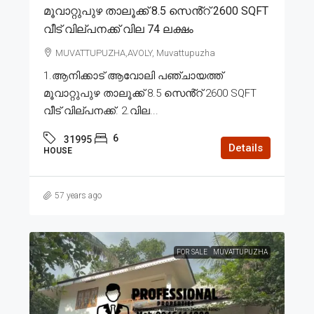
മൂവാറ്റുപുഴ താലൂക്ക് 8.5 സെൻ്റ് 2600 SQFT
വീട് വില്പനക്ക് വില 74 ലക്ഷം
MUVATTUPUZHA,AVOLY, Muvattupuzha
1.ആനിക്കാട് ആവോലി പഞ്ചായത്ത്
മൂവാറ്റുപുഴ താലൂക്ക് 8.5 സെൻ്റ് 2600 SQFT
വീട് വില്പനക്ക്. 2.വില...
6
31995
Details
HOUSE
57 years ago
FOR SALE
MUVATTUPUZHA