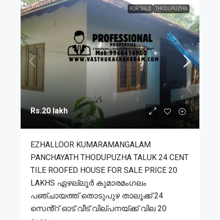
FOR SALE
THODUPUZHA
Rs.20 lakh
EZHALLOOR KUMARAMANGALAM
PANCHAYATH THODUPUZHA TALUK 24 CENT
TILE ROOFED HOUSE FOR SALE PRICE 20
LAKHS ഏഴല്ലൂർ കുമാരമംഗലം
പഞ്ചായത്ത് തൊടുപുഴ താലൂക്ക് 24
സെൻ്റ് ഓട് വീട് വില്പനയ്ക്ക് വില 20