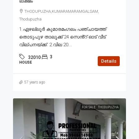
ലക്ഷം
THODUPUZHA,KUMARAMARAMGALSAM,
Thodupuzha
1.ഏഴല്ലൂർ കുമാരമംഗലം പഞ്ചായത്ത്
തൊടുപുഴ താലൂക്ക് 24 സെൻ്റ് ഓട് വീട്
വില്പനയ്ക്ക്. 2.വില 20...
3
32010
Details
HOUSE
57 years ago
FOR SALE
THODUPUZHA