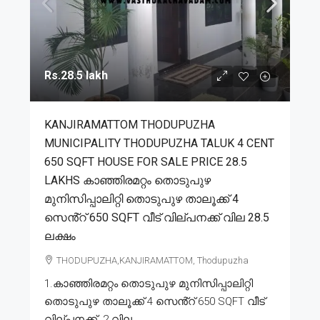
Rs.28.5 lakh
KANJIRAMATTOM THODUPUZHA
MUNICIPALITY THODUPUZHA TALUK 4 CENT
650 SQFT HOUSE FOR SALE PRICE 28.5
LAKHS കാഞ്ഞിരമറ്റം തൊടുപുഴ
മുനിസിപ്പാലിറ്റി തൊടുപുഴ താലൂക്ക് 4
സെൻ്റ് 650 SQFT വീട് വില്പനക്ക് വില 28.5
ലക്ഷം
THODUPUZHA,KANJIRAMATTOM, Thodupuzha
1.കാഞ്ഞിരമറ്റം തൊടുപുഴ മുനിസിപ്പാലിറ്റി
തൊടുപുഴ താലൂക്ക് 4 സെൻ്റ് 650 SQFT വീട്
വില്പനക്ക്. 2.വില...