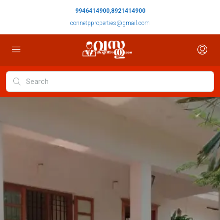
9946414900,8921414900
connetpproperties@gmail.com