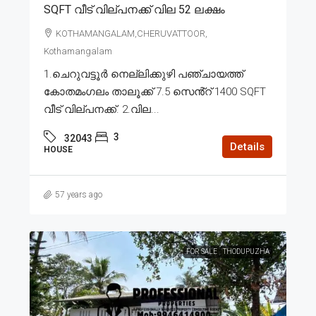
SQFT വീട് വില്പനക്ക് വില 52 ലക്ഷം
KOTHAMANGALAM,CHERUVATTOOR,
Kothamangalam
1.ചെറുവട്ടൂർ നെല്ലിക്കുഴി പഞ്ചായത്ത്
കോതമംഗലം താലൂക്ക് 7.5 സെൻ്റ് 1400 SQFT
വീട് വില്പനക്ക്. 2.വില...
3
32043
Details
HOUSE
57 years ago
FOR SALE
THODUPUZHA