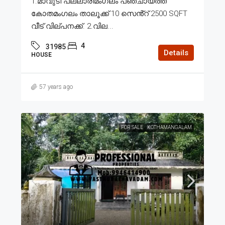
1.മാവുടി പല്ലാരിമംഗലം പഞ്ചായത്ത്
കോതമംഗലം താലൂക്ക് 10 സെൻ്റ് 2500 SQFT
വീട് വില്പനക്ക്. 2.വില...
4
31985
Details
HOUSE
57 years ago
FOR SALE
KOTHAMANGALAM