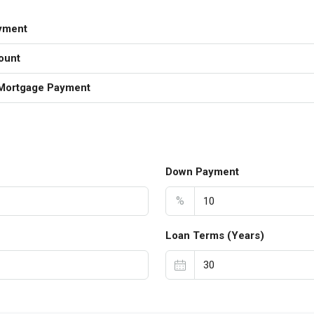
yment
ount
Mortgage Payment
Down Payment
%
Loan Terms (Years)