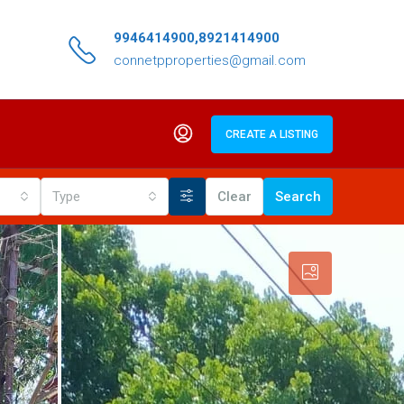
9946414900,8921414900
connetpproperties@gmail.com
CREATE A LISTING
Type
Clear
Search