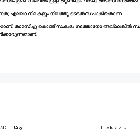
 അവസരം ഉണ്ട്. നിലവിൽ ഉള്ള തുണിക്കട വാടക അടിസ്ഥാനത്തിൽ
ുന്നത്, എല്ലാ നിലകളും നിലത്തു ടൈൽസ് പാകിയതാണ്.
താമസിച്ചു കൊണ്ട് സംരംഭം നടത്താനോ അല്ലെങ്കിൽ സംരംഭം ന
ിക്കാവുന്നതാണ്.
KAD
City:
Thodupuzha