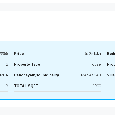
9955
Price
Rs.35 lakh
Bed
2
Property Type
House
Prop
UZHA
Panchayath/Municipality
MANAKKAD
Vill
3
TOTAL SQFT
1300