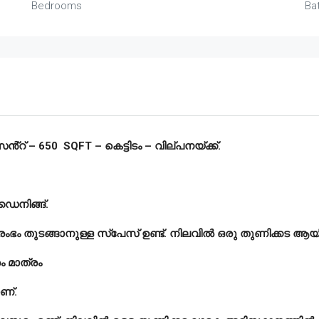
Bedrooms
Ba
്റ് – 650 SQFT – കെട്ടിടം – വില്പനയ്ക്ക്.
 ഡൈനിങ്ങ്.
രംഭം തുടങ്ങാനുള്ള സ്പേസ് ഉണ്ട്. നിലവിൽ ഒരു തുണിക്കട ആയി പ
രം മാത്രം
ണ്.