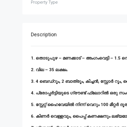
Property Type
Description
1. തൊടുപുഴ – മണക്കാട് – അംഗംവെട്ടി – 1.5 സെൻ
2. വില – 35 ലക്ഷം.
3. 4 ബെഡ്റൂം, 2 ബാത്രൂം, കിച്ചൻ, സ്റ്റോർ റൂം,
4. പ്രോപ്പർട്ടിയുടെ ഗ്രൗണ്ട് ഫ്ലോറിൽ ഒരു സം
5. സ്റ്റേറ്റ് ഹൈവേയിൽ നിന്ന് വെറും 100 മീറ്റർ ദൂ
6. കിണർ വെള്ളവും, പൈപ്പ് കണക്ഷനും ലഭ്യമാ