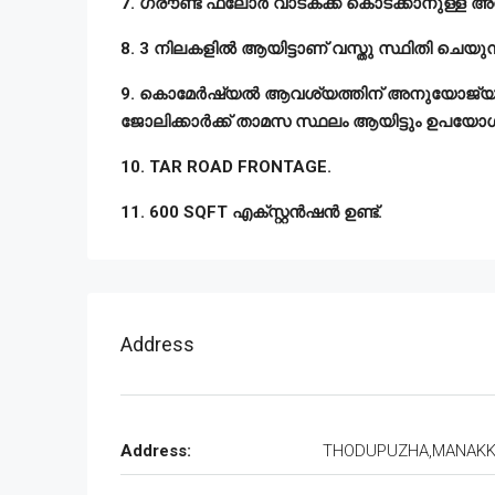
7. ഗ്രൗണ്ട് ഫ്ലോർ വാടകക്ക് കൊടക്കാനുള്ള
8. 3 നിലകളിൽ ആയിട്ടാണ് വസ്തു സ്ഥിതി ചെയ
9. കൊമേർഷ്യൽ ആവശ്യത്തിന് അനുയോജ്യമാണ്. 
ജോലിക്കാർക്ക് താമസ സ്ഥലം ആയിട്ടും ഉപയോഗ
10. TAR ROAD FRONTAGE.
11. 600 SQFT എക്സ്റ്റൻഷൻ ഉണ്ട്.
Address
Address:
THODUPUZHA,MANAK