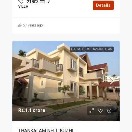
3
21803
Details
VILLA
57 years ago
FOR SALE
KOTHAMANGALAM
Rs.1.1 crore
THANKALAM NELLIKUZHI