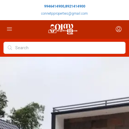
9946414900,8921414900
connetpproperties@gmail.com