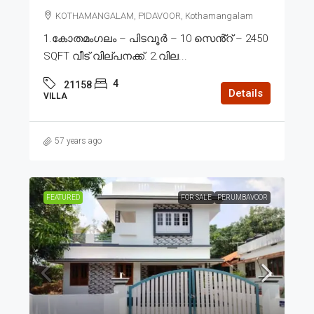
KOTHAMANGALAM, PIDAVOOR, Kothamangalam
1.കോതമംഗലം – പിടവൂർ – 10 സെൻ്റ് – 2450
SQFT വീട് വില്പനക്ക്. 2.വില...
4
21158
Details
VILLA
57 years ago
FEATURED
FOR SALE
PERUMBAVOOR