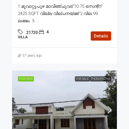
1.മൂവാറ്റുപുഴ മാവിഞ്ചുവട് 10.75 സെൻ്റ്
2425 SQFT വില്ല വില്പനയ്ക്ക് 2.വില 99
ലക്ഷം. 3....
4
21730
Details
VILLA
57 years ago
FEATURED
FOR SALE
THODUPUZHA