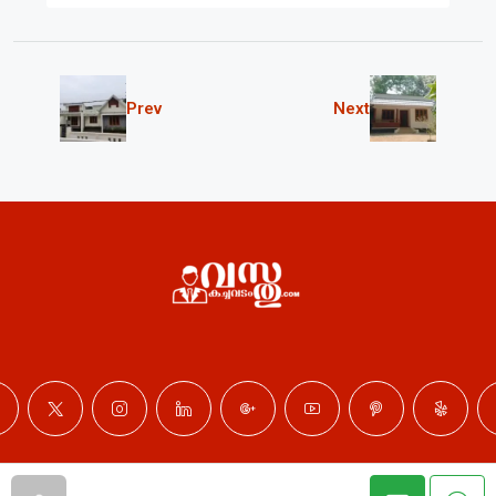
Prev
Next
© Professional Properties - All rights reserved