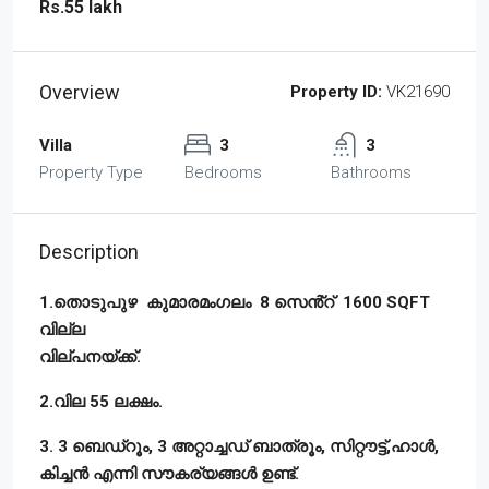
Rs.55 lakh
Overview
Property ID:
VK21690
Villa
3
3
Property Type
Bedrooms
Bathrooms
Description
1.തൊടുപുഴ കുമാരമംഗലം 8 സെൻ്റ് 1600 SQFT
വില്ല
വില്പനയ്ക്ക്.
2.വില 55 ലക്ഷം.
3. 3 ബെഡ്‌റൂം, 3 അറ്റാച്ചഡ് ബാത്രൂം, സിറ്റൗട്ട്,ഹാൾ,
കിച്ചൻ എന്നി സൗകര്യങ്ങൾ ഉണ്ട്.