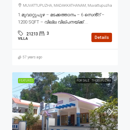
MUVATTUPUZHA, MADAKKATHANAM, Muvattupuzha
1.മുവാറ്റുപുഴ – മടക്കത്താനം – 6 സെൻ്റ് –
1200 SQFT – വില്ല വില്പനയ്ക്ക്....
3
21213
Details
VILLA
57 years ago
FEATURED
FOR SALE
THODUPUZHA