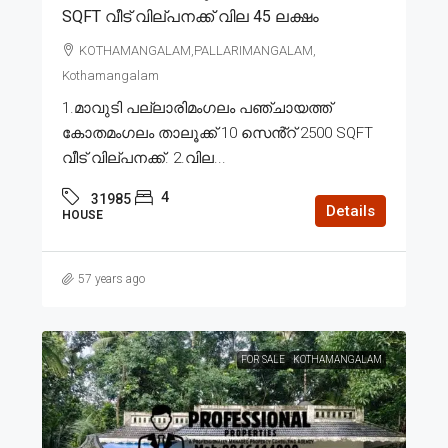
SQFT വീട് വില്പനക്ക് വില 45 ലക്ഷം
KOTHAMANGALAM,PALLARIMANGALAM,
Kothamangalam
1.മാവുടി പല്ലാരിമംഗലം പഞ്ചായത്ത്
കോതമംഗലം താലൂക്ക് 10 സെൻ്റ് 2500 SQFT
വീട് വില്പനക്ക്. 2.വില...
4
31985
Details
HOUSE
57 years ago
FOR SALE
KOTHAMANGALAM