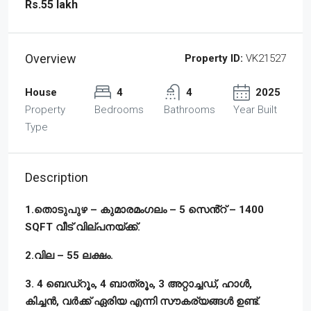
Rs.55 lakh
Overview
Property ID:
VK21527
House
4
4
2025
Property
Bedrooms
Bathrooms
Year Built
Type
Description
1.തൊടുപുഴ – കുമാരമംഗലം – 5 സെൻ്റ് – 1400
SQFT വീട് വില്പനയ്ക്ക്.
2.വില – 55 ലക്ഷം.
3. 4 ബെഡ്‌റൂം, 4 ബാത്രൂം, 3 അറ്റാച്ചഡ്, ഹാൾ,
കിച്ചൻ, വർക്ക് ഏരിയ എന്നി സൗകര്യങ്ങൾ ഉണ്ട്.