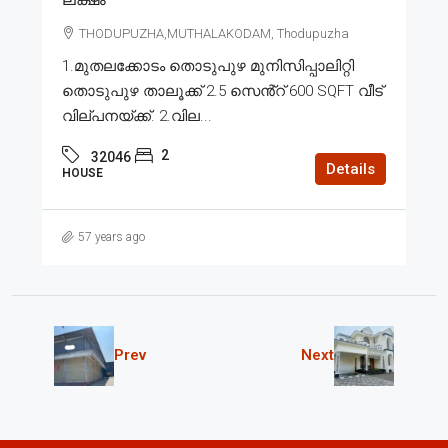
THODUPUZHA,MUTHALAKODAM, Thodupuzha
1.മുതലക്കോടം തൊടുപുഴ മുനിസിപ്പാലിറ്റി
തൊടുപുഴ താലൂക്ക് 2.5 സെൻ്റ് 600 SQFT വീട്
വില്പനയ്ക്ക്. 2.വില...
2
32046
Details
HOUSE
57 years ago
Prev
Next