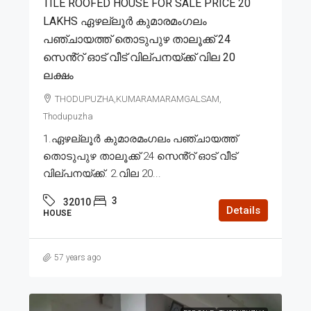
TILE ROOFED HOUSE FOR SALE PRICE 20
LAKHS ഏഴല്ലൂർ കുമാരമംഗലം
പഞ്ചായത്ത് തൊടുപുഴ താലൂക്ക് 24
സെൻ്റ് ഓട് വീട് വില്പനയ്ക്ക് വില 20
ലക്ഷം
THODUPUZHA,KUMARAMARAMGALSAM,
Thodupuzha
1.ഏഴല്ലൂർ കുമാരമംഗലം പഞ്ചായത്ത്
തൊടുപുഴ താലൂക്ക് 24 സെൻ്റ് ഓട് വീട്
വില്പനയ്ക്ക്. 2.വില 20...
3
32010
Details
HOUSE
57 years ago