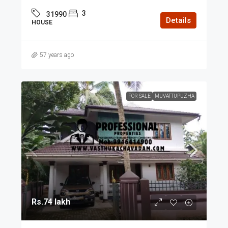
3
31990
Details
HOUSE
57 years ago
FOR SALE
MUVATTUPUZHA
Rs.74 lakh