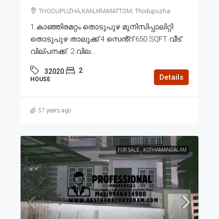
THODUPUZHA,KANJIRAMATTOM, Thodupuzha
1.കാഞ്ഞിരമറ്റം തൊടുപുഴ മുനിസിപ്പാലിറ്റി
തൊടുപുഴ താലൂക്ക് 4 സെൻ്റ് 650 SQFT വീട്
വില്പനക്ക്. 2.വില...
2
32020
Details
HOUSE
57 years ago
FOR SALE
KOTHAMANGALAM