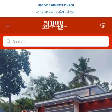
9946414900,8921414900
connetpproperties@gmail.com