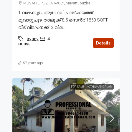
MUVATTUPUZHA,AVOLY, Muvattupuzha
1.വാഴക്കുളം ആവോലി പഞ്ചായത്ത്
മൂവാറ്റുപുഴ താലൂക്ക് 8.5 സെൻ്റ് 1850 SQFT
വീട് വില്പനക്ക്. 2.വില...
4
32002
Details
HOUSE
57 years ago
FOR SALE
KOTHAMANGALAM