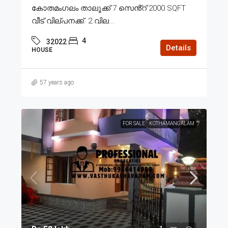
കോതമംഗലം താലൂക്ക് 7 സെൻ്റ് 2000 SQFT
വീട് വില്പനക്ക്. 2.വില...
4
32022
Details
HOUSE
57 years ago
FOR SALE
KOTHAMANGALAM