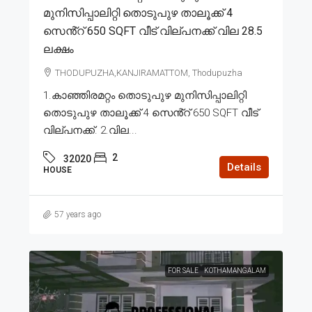
മുനിസിപ്പാലിറ്റി തൊടുപുഴ താലൂക്ക് 4
സെൻ്റ് 650 SQFT വീട് വില്പനക്ക് വില 28.5
ലക്ഷം
THODUPUZHA,KANJIRAMATTOM, Thodupuzha
1.കാഞ്ഞിരമറ്റം തൊടുപുഴ മുനിസിപ്പാലിറ്റി
തൊടുപുഴ താലൂക്ക് 4 സെൻ്റ് 650 SQFT വീട്
വില്പനക്ക്. 2.വില...
2
32020
Details
HOUSE
57 years ago
FOR SALE
KOTHAMANGALAM