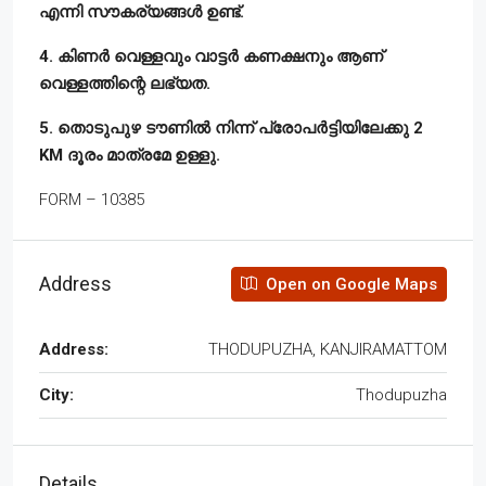
എന്നി സൗകര്യങ്ങൾ ഉണ്ട്.
4. കിണർ വെള്ളവും വാട്ടർ കണക്ഷനും ആണ്
വെള്ളത്തിന്റെ ലഭ്യത.
5. തൊടുപുഴ ടൗണിൽ നിന്ന് പ്രോപർട്ടിയിലേക്കു 2
KM ദൂരം മാത്രമേ ഉള്ളു.
FORM – 10385
Address
Open on Google Maps
Address:
THODUPUZHA, KANJIRAMATTOM
City:
Thodupuzha
Details