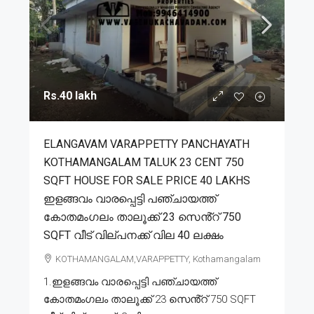
Rs.40 lakh
ELANGAVAM VARAPPETTY PANCHAYATH
KOTHAMANGALAM TALUK 23 CENT 750
SQFT HOUSE FOR SALE PRICE 40 LAKHS
ഇളങ്ങവം വാരപ്പെട്ടി പഞ്ചായത്ത്
കോതമംഗലം താലൂക്ക് 23 സെൻ്റ് 750
SQFT വീട് വില്പനക്ക് വില 40 ലക്ഷം
KOTHAMANGALAM,VARAPPETTY, Kothamangalam
1.ഇളങ്ങവം വാരപ്പെട്ടി പഞ്ചായത്ത്
കോതമംഗലം താലൂക്ക് 23 സെൻ്റ് 750 SQFT