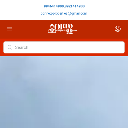
9946414900,8921414900
connetpproperties@gmail.com