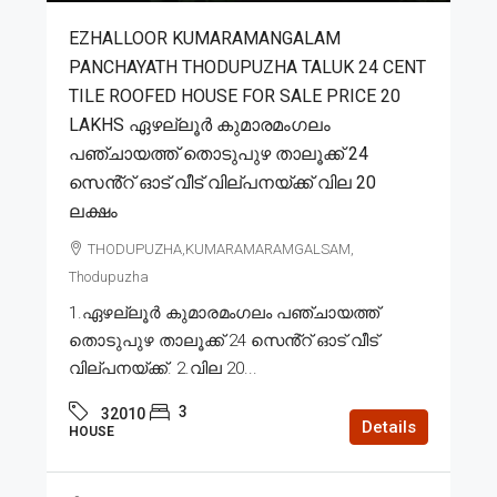
EZHALLOOR KUMARAMANGALAM
PANCHAYATH THODUPUZHA TALUK 24 CENT
TILE ROOFED HOUSE FOR SALE PRICE 20
LAKHS ഏഴല്ലൂർ കുമാരമംഗലം
പഞ്ചായത്ത് തൊടുപുഴ താലൂക്ക് 24
സെൻ്റ് ഓട് വീട് വില്പനയ്ക്ക് വില 20
ലക്ഷം
THODUPUZHA,KUMARAMARAMGALSAM,
Thodupuzha
1.ഏഴല്ലൂർ കുമാരമംഗലം പഞ്ചായത്ത്
തൊടുപുഴ താലൂക്ക് 24 സെൻ്റ് ഓട് വീട്
വില്പനയ്ക്ക്. 2.വില 20...
3
32010
Details
HOUSE