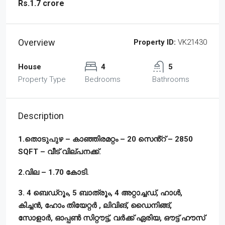
Rs.1.7 crore
Overview
Property ID:
VK21430
House
4
5
Property Type
Bedrooms
Bathrooms
Description
1.തൊടുപുഴ – കാഞ്ഞിരമറ്റം – 20 സെൻ്റ് – 2850
SQFT – വീട് വില്പനക്ക്.
2.വില – 1.70 കോടി.
3. 4 ബെഡ്‌റൂം, 5 ബാത്രൂം, 4 അറ്റാച്ചഡ്, ഹാൾ,
കിച്ചൻ, ഹോം തിയേറ്റർ , ലിവിങ്, ഡൈനിങ്ങ്,
സോളാർ, ഓപ്പൺ സിറ്റൗട്ട്, വർക്ക് ഏരിയ, ഔട്ട് ഹൗസ്