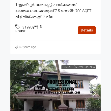
1.ഇഞ്ചൂർ വാരപ്പെട്ടി പഞ്ചായത്ത്
കോതമംഗലം താലൂക്ക് 7.5 സെൻ്റ് 700 SQFT
വീട് വില്പനക്ക്. 2.വില...
3
31990
Details
HOUSE
57 years ago
FOR SALE
MUVATTUPUZHA