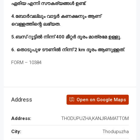
ഏരിയ എന്നി സൗകര്യങ്ങൾ ഉണ്ട്.
4.ബോർവല്ലും വാട്ടർ കണക്ഷനും ആണ്
വെള്ളത്തിന്റെ ലഭ്യത.
5.ബസ് റൂട്ടിൽ നിന്ന് 400 മീറ്റർ ദൂരം മാത്രമേ ഉള്ളു.
6. തൊടുപുഴ ടൗണിൽ നിന്ന് 2 km ദൂരം ആണുള്ളത്.
FORM – 10384
Address
Open on Google Maps
Address:
THODUPUZHA,KANJIRAMATTOM
City:
Thodupuzha