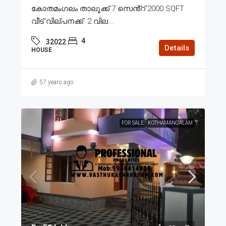
കോതമംഗലം താലൂക്ക് 7 സെൻ്റ് 2000 SQFT
വീട് വില്പനക്ക്. 2.വില...
4
32022
Details
HOUSE
57 years ago
FOR SALE
KOTHAMANGALAM