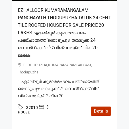
EZHALLOOR KUMARAMANGALAM
PANCHAYATH THODUPUZHA TALUK 24 CENT
TILE ROOFED HOUSE FOR SALE PRICE 20
LAKHS ഏഴല്ലൂർ കുമാരമംഗലം
പഞ്ചായത്ത് തൊടുപുഴ താലൂക്ക് 24
സെൻ്റ് ഓട് വീട് വില്പനയ്ക്ക് വില 20
ലക്ഷം
THODUPUZHA,KUMARAMARAMGALSAM,
Thodupuzha
1.ഏഴല്ലൂർ കുമാരമംഗലം പഞ്ചായത്ത്
തൊടുപുഴ താലൂക്ക് 24 സെൻ്റ് ഓട് വീട്
വില്പനയ്ക്ക്. 2.വില 20...
3
32010
Details
HOUSE