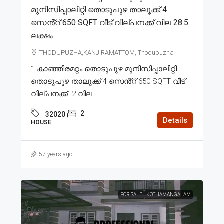
മുനിസിപ്പാലിറ്റി തൊടുപുഴ താലൂക്ക് 4
സെൻ്റ് 650 SQFT വീട് വില്പനക്ക് വില 28.5
ലക്ഷം
THODUPUZHA,KANJIRAMATTOM, Thodupuzha
1.കാഞ്ഞിരമറ്റം തൊടുപുഴ മുനിസിപ്പാലിറ്റി
തൊടുപുഴ താലൂക്ക് 4 സെൻ്റ് 650 SQFT വീട്
വില്പനക്ക്. 2.വില...
2
32020
Details
HOUSE
57 years ago
FOR SALE
KOTHAMANGALAM