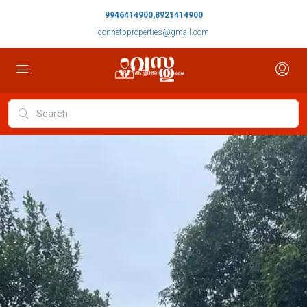
9946414900,8921414900
connetpproperties@gmail.com