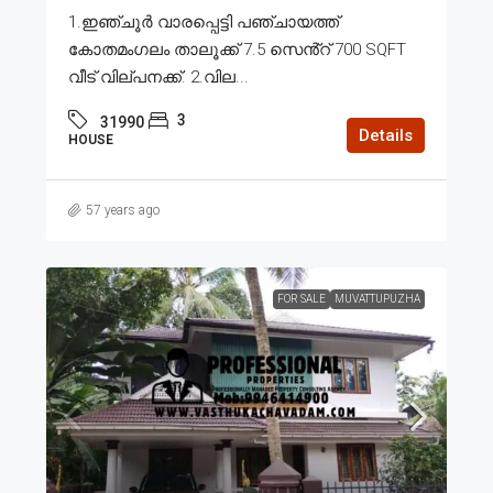
1.ഇഞ്ചൂർ വാരപ്പെട്ടി പഞ്ചായത്ത്
കോതമംഗലം താലൂക്ക് 7.5 സെൻ്റ് 700 SQFT
വീട് വില്പനക്ക്. 2.വില...
3
31990
Details
HOUSE
57 years ago
FOR SALE
MUVATTUPUZHA