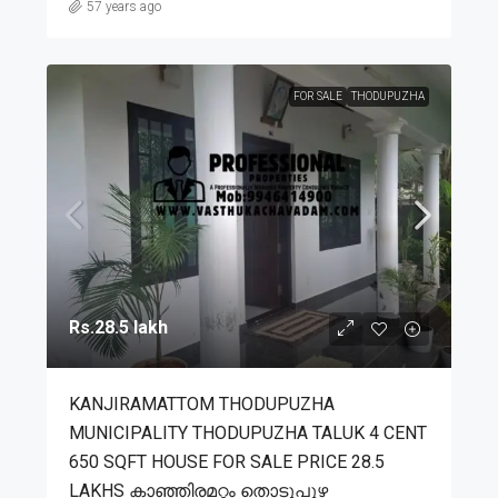
57 years ago
FOR SALE
THODUPUZHA
Rs.28.5 lakh
KANJIRAMATTOM THODUPUZHA
MUNICIPALITY THODUPUZHA TALUK 4 CENT
650 SQFT HOUSE FOR SALE PRICE 28.5
LAKHS കാഞ്ഞിരമറ്റം തൊടുപുഴ