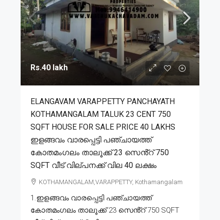
Rs.40 lakh
ELANGAVAM VARAPPETTY PANCHAYATH
KOTHAMANGALAM TALUK 23 CENT 750
SQFT HOUSE FOR SALE PRICE 40 LAKHS
ഇളങ്ങവം വാരപ്പെട്ടി പഞ്ചായത്ത്
കോതമംഗലം താലൂക്ക് 23 സെൻ്റ് 750
SQFT വീട് വില്പനക്ക് വില 40 ലക്ഷം
KOTHAMANGALAM,VARAPPETTY, Kothamangalam
1.ഇളങ്ങവം വാരപ്പെട്ടി പഞ്ചായത്ത്
കോതമംഗലം താലൂക്ക് 23 സെൻ്റ് 750 SQFT