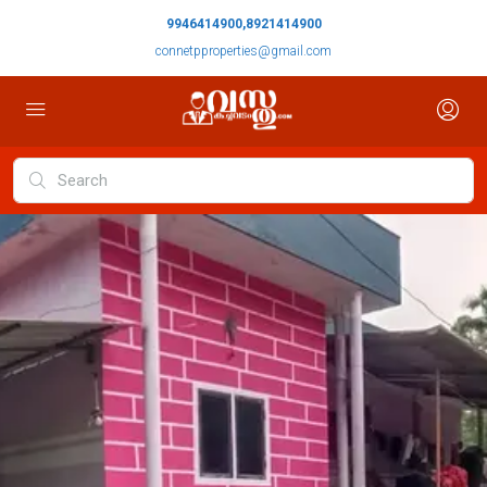
9946414900,8921414900
connetpproperties@gmail.com