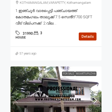
KOTHAMANGALAM,VARAPETTY, Kothamangalam
1.ഇഞ്ചൂർ വാരപ്പെട്ടി പഞ്ചായത്ത്
കോതമംഗലം താലൂക്ക് 7.5 സെൻ്റ് 700 SQFT
വീട് വില്പനക്ക്. 2.വില...
3
31990
Details
HOUSE
57 years ago
FOR SALE
MUVATTUPUZHA