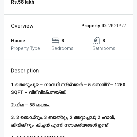
Rs.58 lakh
Overview
Property ID:
VK21377
House
3
3
Property Type
Bedrooms
Bathrooms
Description
1.തൊടുപുഴ – ഗാന്ധി സ്‌ക്വയർ – 5 സെൻ്റ് – 1250
SQFT – വീട് വില്പനയ്ക്ക്.
2.വില – 58 ലക്ഷം.
3. 3 ബെഡ്‌റൂം, 3 ബാത്രൂം, 2 അറ്റാച്ചഡ്, 2 ഹാൾ,
ലിവിങ് റൂം, കിച്ചൻ എന്നി സൗകര്യങ്ങൾ ഉണ്ട്.