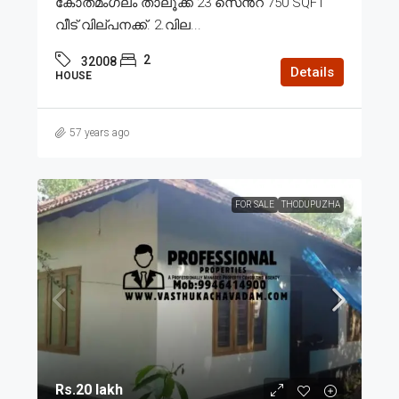
കോതമംഗലം താലൂക്ക് 23 സെൻ്റ് 750 SQFT
വീട് വില്പനക്ക്. 2.വില...
2
32008
Details
HOUSE
57 years ago
FOR SALE
THODUPUZHA
Rs.20 lakh