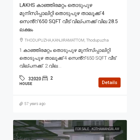
LAKHS കാഞ്ഞിരമറ്റം തൊടുപുഴ
മുനിസിപ്പാലിറ്റി തൊടുപുഴ താലൂക്ക് 4
സെൻ്റ് 650 SQFT വീട് വില്പനക്ക് വില 28.5
ലക്ഷം
THODUPUZHA,KANJIRAMATTOM, Thodupuzha
1.കാഞ്ഞിരമറ്റം തൊടുപുഴ മുനിസിപ്പാലിറ്റി
തൊടുപുഴ താലൂക്ക് 4 സെൻ്റ് 650 SQFT വീട്
വില്പനക്ക്. 2.വില...
2
32020
Details
HOUSE
57 years ago
FOR SALE
KOTHAMANGALAM