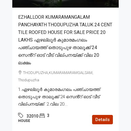
EZHALLOOR KUMARAMANGALAM
PANCHAYATH THODUPUZHA TALUK 24 CENT
TILE ROOFED HOUSE FOR SALE PRICE 20
LAKHS ഏഴല്ലൂർ കുമാരമംഗലം
പഞ്ചായത്ത് തൊടുപുഴ താലൂക്ക് 24
സെൻ്റ് ഓട് വീട് വില്പനയ്ക്ക് വില 20
ലക്ഷം
THODUPUZHA,KUMARAMARAMGALSAM,
Thodupuzha
1.ഏഴല്ലൂർ കുമാരമംഗലം പഞ്ചായത്ത്
തൊടുപുഴ താലൂക്ക് 24 സെൻ്റ് ഓട് വീട്
വില്പനയ്ക്ക്. 2.വില 20...
3
32010
Details
HOUSE