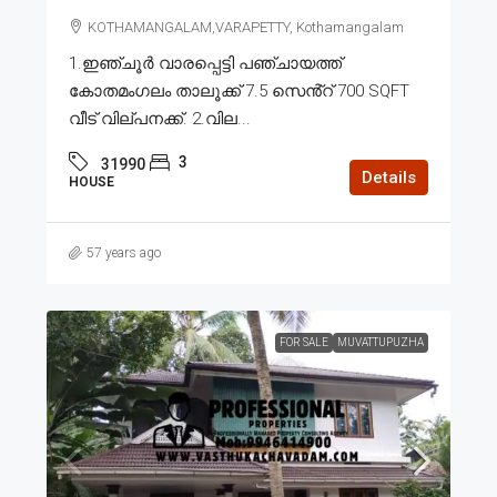
KOTHAMANGALAM,VARAPETTY, Kothamangalam
1.ഇഞ്ചൂർ വാരപ്പെട്ടി പഞ്ചായത്ത്
കോതമംഗലം താലൂക്ക് 7.5 സെൻ്റ് 700 SQFT
വീട് വില്പനക്ക്. 2.വില...
3
31990
Details
HOUSE
57 years ago
FOR SALE
MUVATTUPUZHA