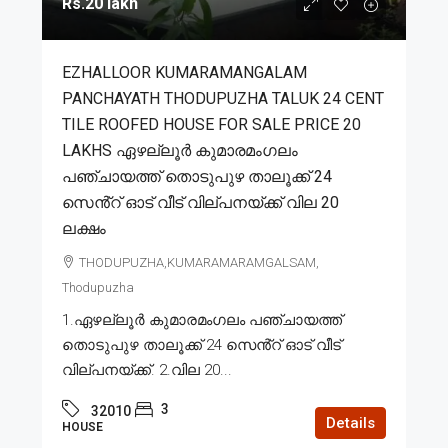
Rs.20 lakh
EZHALLOOR KUMARAMANGALAM
PANCHAYATH THODUPUZHA TALUK 24 CENT
TILE ROOFED HOUSE FOR SALE PRICE 20
LAKHS ഏഴല്ലൂർ കുമാരമംഗലം
പഞ്ചായത്ത് തൊടുപുഴ താലൂക്ക് 24
സെൻ്റ് ഓട് വീട് വില്പനയ്ക്ക് വില 20
ലക്ഷം
THODUPUZHA,KUMARAMARAMGALSAM,
Thodupuzha
1.ഏഴല്ലൂർ കുമാരമംഗലം പഞ്ചായത്ത്
തൊടുപുഴ താലൂക്ക് 24 സെൻ്റ് ഓട് വീട്
വില്പനയ്ക്ക്. 2.വില 20...
3
32010
Details
HOUSE