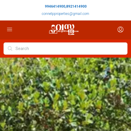
9946414900,8921414900
connetpproperties@gmail.com