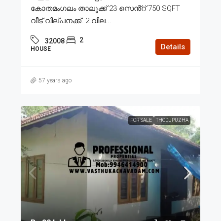
കോതമംഗലം താലൂക്ക് 23 സെൻ്റ് 750 SQFT
വീട് വില്പനക്ക്. 2.വില...
2
32008
Details
HOUSE
57 years ago
FOR SALE
THODUPUZHA