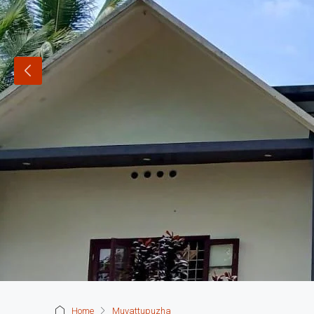
Home
Muvattupuzha