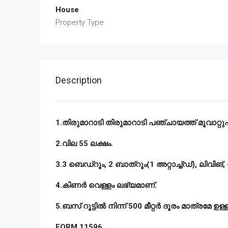
House
Property Type
Description
1.തിരുമാറാടി തിരുമാറാടി പഞ്ചായത്ത് മൂവാറ്റുപ
2.വില 55 ലക്ഷം.
3.3 ബെഡ്റൂം, 2 ബാത്റൂം(1 അറ്റാച്ച്ഡ്), ലിവി
4.കിണർ വെള്ളം ലഭ്യമാണ്.
5.ബസ് റൂട്ടിൽ നിന്ന് 500 മീറ്റർ ദൂരം മാത്രമേ ഉള്ള
FORM 11596