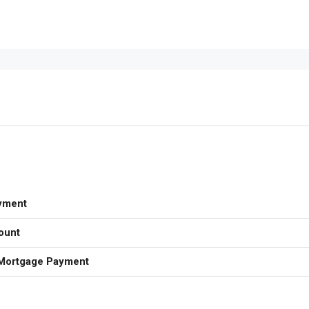
yment
ount
Mortgage Payment