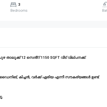
3
Bedrooms
Ba
ുഴ താലൂക്ക് 12 സെൻ്റ് 1150 SQFT വീട് വില്പനക്ക്.
ങ്, ഡൈനിങ്, കിച്ചൻ, വർക്ക് ഏരിയ എന്നീ സൗകര്യങ്ങൾ ഉണ്ട്.
ൂ.