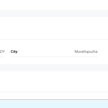
ADY
City:
Muvattupuzha