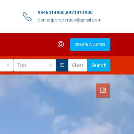
9946414900,8921414900
connetpproperties@gmail.com
CREATE A LISTING
Type
Clear
Search