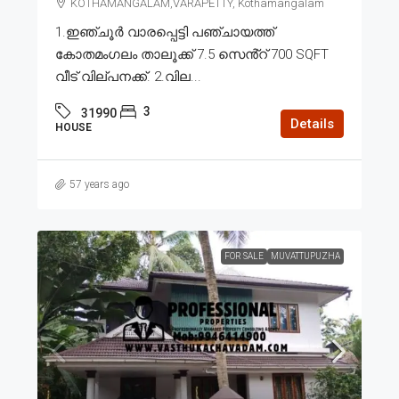
KOTHAMANGALAM,VARAPETTY, Kothamangalam
1.ഇഞ്ചൂർ വാരപ്പെട്ടി പഞ്ചായത്ത്
കോതമംഗലം താലൂക്ക് 7.5 സെൻ്റ് 700 SQFT
വീട് വില്പനക്ക്. 2.വില...
3
31990
Details
HOUSE
57 years ago
FOR SALE
MUVATTUPUZHA