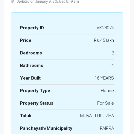
Updated on January 9, 2026 at 6:49 am
Property ID
VK28074
Price
Rs.45 lakh
Bedrooms
3
Bathrooms
4
Year Built
16 YEARS
Property Type
House
Property Status
For Sale
Taluk
MUVATTUPUZHA
Panchayath/Municipality
PAIPRA