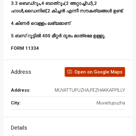
3.3 ബെഡ്റൂം,4 ബാത്റൂം(2 അറ്റാച്ച്ഡ്),2
ഹാൾ,ഡൈനിങ്,2 കിച്ചൻ എന്നീ സൗകര്യങ്ങൾ ഉണ്ട്.
4.കിണർ വെള്ളം ലഭ്യമാണ്.
5.ബസ് റൂട്ടിൽ 400 മീറ്റർ ദൂരം മാത്രമേ ഉള്ളൂ.
FORM 11334
Address
Open on Google Maps
Address:
MUVATTUPUZHA,PEZHAKKAPPILLY
City:
Muvattupuzha
Details