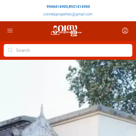
9946414900,8921414900
connetpproperties@gmail.com