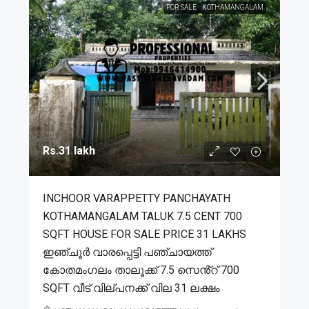
FOR SALE
KOTHAMANGALAM
Rs.31 lakh
INCHOOR VARAPPETTY PANCHAYATH
KOTHAMANGALAM TALUK 7.5 CENT 700
SQFT HOUSE FOR SALE PRICE 31 LAKHS
ഇഞ്ചൂർ വാരപ്പെട്ടി പഞ്ചായത്ത്
കോതമംഗലം താലൂക്ക് 7.5 സെൻ്റ് 700
SQFT വീട് വില്പനക്ക് വില 31 ലക്ഷം