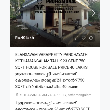
Rs.40 lakh
ELANGAVAM VARAPPETTY PANCHAYATH
KOTHAMANGALAM TALUK 23 CENT 750
SQFT HOUSE FOR SALE PRICE 40 LAKHS
ഇളങ്ങവം വാരപ്പെട്ടി പഞ്ചായത്ത്
കോതമംഗലം താലൂക്ക് 23 സെൻ്റ് 750
SQFT വീട് വില്പനക്ക് വില 40 ലക്ഷം
KOTHAMANGALAM,VARAPPETTY, Kothamangalam
1.ഇളങ്ങവം വാരപ്പെട്ടി പഞ്ചായത്ത്
കോതമംഗലം താലൂക്ക് 23 സെൻ്റ് 750 SQFT