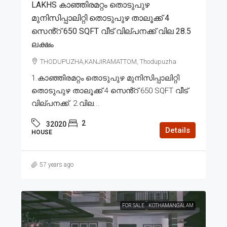
LAKHS കാഞ്ഞിരമറ്റം തൊടുപുഴ
മുനിസിപ്പാലിറ്റി തൊടുപുഴ താലൂക്ക് 4
സെൻ്റ് 650 SQFT വീട് വില്പനക്ക് വില 28.5
ലക്ഷം
THODUPUZHA,KANJIRAMATTOM, Thodupuzha
1.കാഞ്ഞിരമറ്റം തൊടുപുഴ മുനിസിപ്പാലിറ്റി
തൊടുപുഴ താലൂക്ക് 4 സെൻ്റ് 650 SQFT വീട്
വില്പനക്ക്. 2.വില...
2
32020
Details
HOUSE
57 years ago
FOR SALE
KOTHAMANGALAM