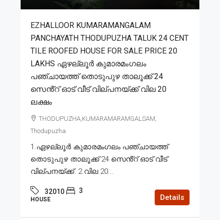
EZHALLOOR KUMARAMANGALAM
PANCHAYATH THODUPUZHA TALUK 24 CENT
TILE ROOFED HOUSE FOR SALE PRICE 20
LAKHS ഏഴല്ലൂർ കുമാരമംഗലം
പഞ്ചായത്ത് തൊടുപുഴ താലൂക്ക് 24
സെൻ്റ് ഓട് വീട് വില്പനയ്ക്ക് വില 20
ലക്ഷം
THODUPUZHA,KUMARAMARAMGALSAM,
Thodupuzha
1.ഏഴല്ലൂർ കുമാരമംഗലം പഞ്ചായത്ത്
തൊടുപുഴ താലൂക്ക് 24 സെൻ്റ് ഓട് വീട്
വില്പനയ്ക്ക്. 2.വില 20...
3
32010
Details
HOUSE