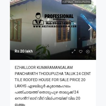
FOR SALE
THODUPUZHA
Rs.20 lakh
EZHALLOOR KUMARAMANGALAM
PANCHAYATH THODUPUZHA TALUK 24 CENT
TILE ROOFED HOUSE FOR SALE PRICE 20
LAKHS ഏഴല്ലൂർ കുമാരമംഗലം
പഞ്ചായത്ത് തൊടുപുഴ താലൂക്ക് 24
സെൻ്റ് ഓട് വീട് വില്പനയ്ക്ക് വില 20
ലക്ഷം