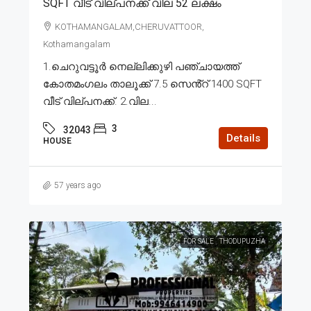
SQFT വീട് വില്പനക്ക് വില 52 ലക്ഷം
KOTHAMANGALAM,CHERUVATTOOR,
Kothamangalam
1.ചെറുവട്ടൂർ നെല്ലിക്കുഴി പഞ്ചായത്ത്
കോതമംഗലം താലൂക്ക് 7.5 സെൻ്റ് 1400 SQFT
വീട് വില്പനക്ക്. 2.വില...
3
32043
Details
HOUSE
57 years ago
FOR SALE
THODUPUZHA