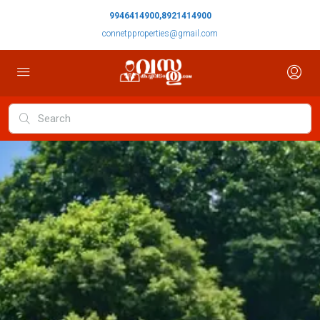
9946414900,8921414900
connetpproperties@gmail.com