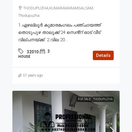
THODUPUZHA,KUMARAMARAMGALSAM,
Thodupuzha
1.ഏഴല്ലൂർ കുമാരമംഗലം പഞ്ചായത്ത്
തൊടുപുഴ താലൂക്ക് 24 സെൻ്റ് ഓട് വീട്
വില്പനയ്ക്ക്. 2.വില 20...
3
32010
Details
HOUSE
57 years ago
FOR SALE
THODUPUZHA