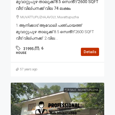
മൂവാറ്റുപുഴ താലൂക്ക് 8.5 സെൻ്റ് 2600 SQFT
വീട് വില്പനക്ക് വില 74 ലക്ഷം
MUVATTUPUZHA,AVOLY, Muvattupuzha
1.ആനിക്കാട് ആവോലി പഞ്ചായത്ത്
മൂവാറ്റുപുഴ താലൂക്ക് 8.5 സെൻ്റ് 2600 SQFT
വീട് വില്പനക്ക്. 2.വില...
6
31995
Details
HOUSE
57 years ago
FOR SALE
MUVATTUPUZHA