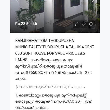
Rs.28.5 lakh
KANJIRAMATTOM THODUPUZHA
MUNICIPALITY THODUPUZHA TALUK 4 CENT
650 SQFT HOUSE FOR SALE PRICE 28.5
LAKHS കാഞ്ഞിരമറ്റം തൊടുപുഴ
മുനിസിപ്പാലിറ്റി തൊടുപുഴ താലൂക്ക് 4
സെൻ്റ് 650 SQFT വീട് വില്പനക്ക് വില 28.5
ലക്ഷം
THODUPUZHA,KANJIRAMATTOM, Thodupuzha
1.കാഞ്ഞിരമറ്റം തൊടുപുഴ മുനിസിപ്പാലിറ്റി
തൊടുപുഴ താലൂക്ക് 4 സെൻ്റ് 650 SQFT വീട്
വില്പനക്ക്. 2.വില...