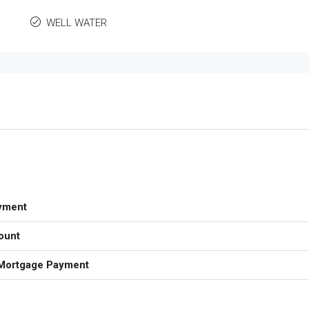
WELL WATER
yment
ount
Mortgage Payment