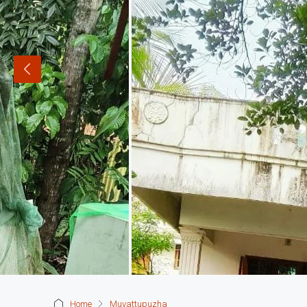
Home
Muvattupuzha