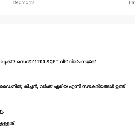
Bedrooms
Ba
്ക് 7 സെൻ്റ് 1200 SQFT വീട് വില്പനയ്ക്ക്.
ങ്, ഡൈനിങ്, കിച്ചൻ, വർക്ക് ഏരിയ എന്നീ സൗകര്യങ്ങൾ ഉണ്ട്.
ൂ.
ഉള്ളത്.