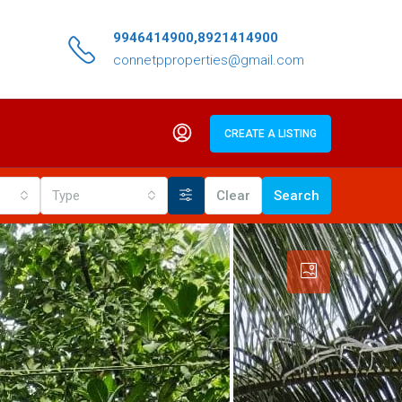
9946414900,8921414900
connetpproperties@gmail.com
CREATE A LISTING
Type
Clear
Search