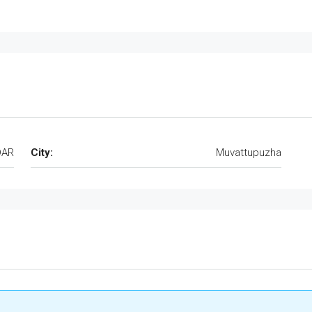
DAR
City:
Muvattupuzha