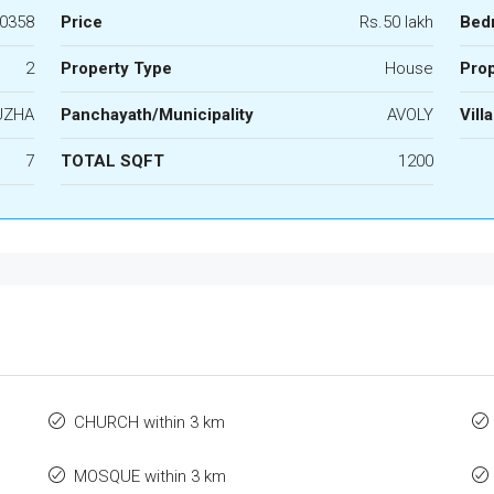
0358
Price
Rs.50 lakh
Bed
2
Property Type
House
Prop
UZHA
Panchayath/Municipality
AVOLY
Vill
7
TOTAL SQFT
1200
CHURCH within 3 km
MOSQUE within 3 km