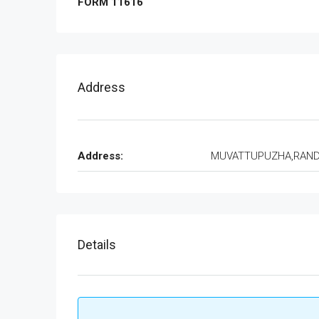
FORM 11616
Address
Address:
MUVATTUPUZHA,RAN
Details