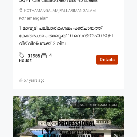
SQFT വീട് വില്പനക്ക് വില 45 ലക്ഷം
KOTHAMANGALAM,PALLARIMANGALAM,
Kothamangalam
1.മാവുടി പല്ലാരിമംഗലം പഞ്ചായത്ത്
കോതമംഗലം താലൂക്ക് 10 സെൻ്റ് 2500 SQFT
വീട് വില്പനക്ക്. 2.വില...
4
31985
Details
HOUSE
57 years ago
FOR SALE
KOTHAMANGALAM