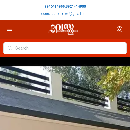
9946414900,8921414900
connetpproperties@gmail.com