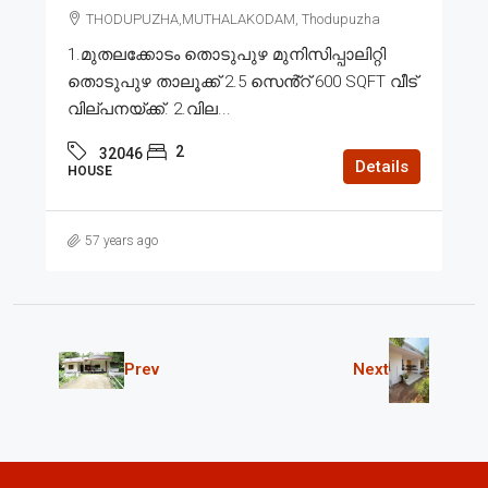
THODUPUZHA,MUTHALAKODAM, Thodupuzha
1.മുതലക്കോടം തൊടുപുഴ മുനിസിപ്പാലിറ്റി
തൊടുപുഴ താലൂക്ക് 2.5 സെൻ്റ് 600 SQFT വീട്
വില്പനയ്ക്ക്. 2.വില...
2
32046
Details
HOUSE
57 years ago
Prev
Next