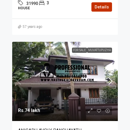
3
31990
Details
HOUSE
57 years ago
FOR SALE
MUVATTUPUZHA
Rs.74 lakh