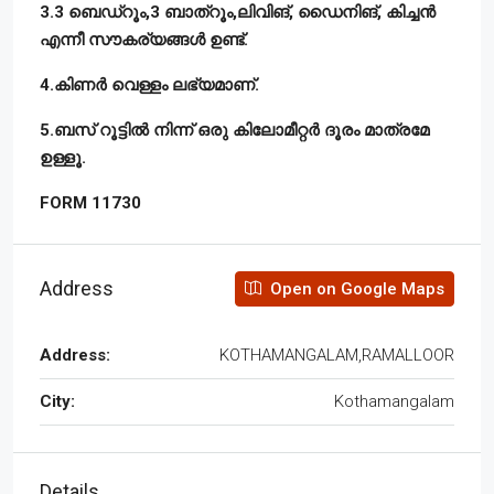
3.3 ബെഡ്റൂം,3 ബാത്റൂം,ലിവിങ്, ഡൈനിങ്, കിച്ചൻ
എന്നീ സൗകര്യങ്ങൾ ഉണ്ട്.
4.കിണർ വെള്ളം ലഭ്യമാണ്.
5.ബസ് റൂട്ടിൽ നിന്ന് ഒരു കിലോമീറ്റർ ദൂരം മാത്രമേ
ഉള്ളൂ.
FORM 11730
Address
Open on Google Maps
Address:
KOTHAMANGALAM,RAMALLOOR
City:
Kothamangalam
Details