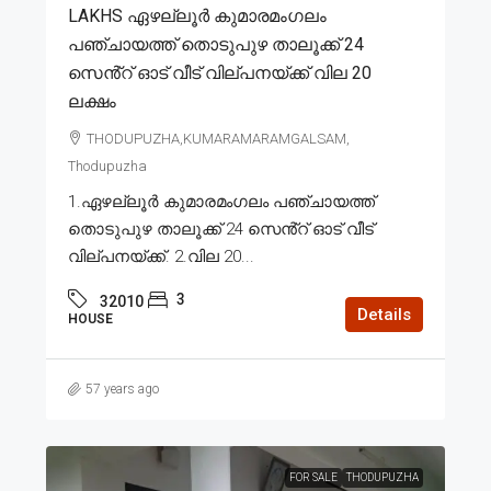
LAKHS ഏഴല്ലൂർ കുമാരമംഗലം
പഞ്ചായത്ത് തൊടുപുഴ താലൂക്ക് 24
സെൻ്റ് ഓട് വീട് വില്പനയ്ക്ക് വില 20
ലക്ഷം
THODUPUZHA,KUMARAMARAMGALSAM,
Thodupuzha
1.ഏഴല്ലൂർ കുമാരമംഗലം പഞ്ചായത്ത്
തൊടുപുഴ താലൂക്ക് 24 സെൻ്റ് ഓട് വീട്
വില്പനയ്ക്ക്. 2.വില 20...
3
32010
Details
HOUSE
57 years ago
FOR SALE
THODUPUZHA