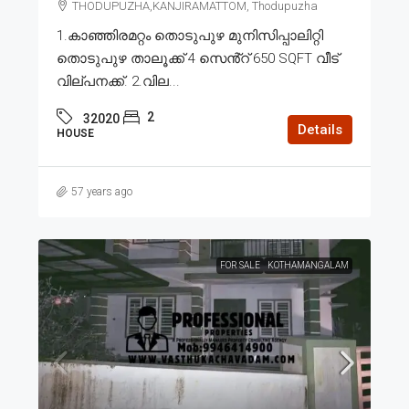
THODUPUZHA,KANJIRAMATTOM, Thodupuzha
1.കാഞ്ഞിരമറ്റം തൊടുപുഴ മുനിസിപ്പാലിറ്റി
തൊടുപുഴ താലൂക്ക് 4 സെൻ്റ് 650 SQFT വീട്
വില്പനക്ക്. 2.വില...
2
32020
Details
HOUSE
57 years ago
FOR SALE
KOTHAMANGALAM