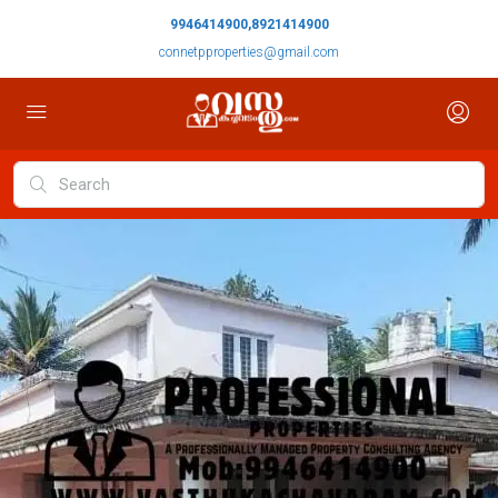
9946414900,8921414900
connetpproperties@gmail.com