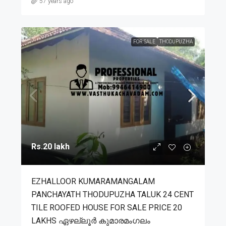
57 years ago
FOR SALE
THODUPUZHA
Rs.20 lakh
EZHALLOOR KUMARAMANGALAM
PANCHAYATH THODUPUZHA TALUK 24 CENT
TILE ROOFED HOUSE FOR SALE PRICE 20
LAKHS ഏഴല്ലൂർ കുമാരമംഗലം