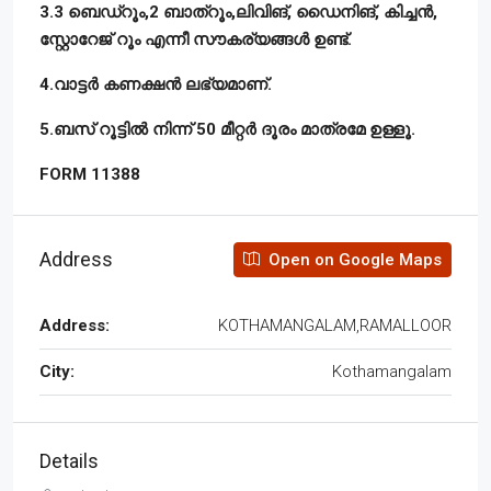
3.3 ബെഡ്റൂം,2 ബാത്റൂം,ലിവിങ്, ഡൈനിങ്, കിച്ചൻ,
സ്റ്റോറേജ് റൂം എന്നീ സൗകര്യങ്ങൾ ഉണ്ട്.
4.വാട്ടർ കണക്ഷൻ ലഭ്യമാണ്.
5.ബസ് റൂട്ടിൽ നിന്ന് 50 മീറ്റർ ദൂരം മാത്രമേ ഉള്ളൂ.
FORM 11388
Address
Open on Google Maps
Address:
KOTHAMANGALAM,RAMALLOOR
City:
Kothamangalam
Details