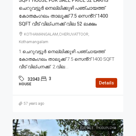
SQFT HOUSE FOR SALE PRICE 52 LAKHS
ചെറുവട്ടൂർ നെല്ലിക്കുഴി പഞ്ചായത്ത്
കോതമംഗലം താലൂക്ക് 7.5 സെൻ്റ് 1400
SQFT വീട് വില്പനക്ക് വില 52 ലക്ഷം
KOTHAMANGALAM,CHERUVATTOOR,
Kothamangalam
1.ചെറുവട്ടൂർ നെല്ലിക്കുഴി പഞ്ചായത്ത്
കോതമംഗലം താലൂക്ക് 7.5 സെൻ്റ് 1400 SQFT
വീട് വില്പനക്ക്. 2.വില...
3
32043
Details
HOUSE
57 years ago
FOR SALE
THODUPUZHA