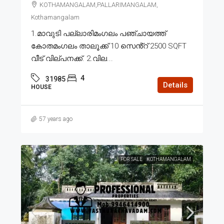
KOTHAMANGALAM,PALLARIMANGALAM,
Kothamangalam
1.മാവുടി പല്ലാരിമംഗലം പഞ്ചായത്ത്
കോതമംഗലം താലൂക്ക് 10 സെൻ്റ് 2500 SQFT
വീട് വില്പനക്ക്. 2.വില...
4
31985
Details
HOUSE
57 years ago
FOR SALE
KOTHAMANGALAM