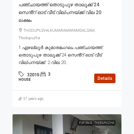
പഞ്ചായത്ത് തൊടുപുഴ താലൂക്ക് 24
സെൻ്റ് ഓട് വീട് വില്പനയ്ക്ക് വില 20
ലക്ഷം
THODUPUZHA,KUMARAMARAMGALSAM,
Thodupuzha
1.ഏഴല്ലൂർ കുമാരമംഗലം പഞ്ചായത്ത്
തൊടുപുഴ താലൂക്ക് 24 സെൻ്റ് ഓട് വീട്
വില്പനയ്ക്ക്. 2.വില 20...
3
32010
Details
HOUSE
57 years ago
FOR SALE
THODUPUZHA