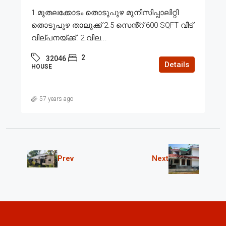
1.മുതലക്കോടം തൊടുപുഴ മുനിസിപ്പാലിറ്റി
തൊടുപുഴ താലൂക്ക് 2.5 സെൻ്റ് 600 SQFT വീട്
വില്പനയ്ക്ക്. 2.വില...
2
32046
Details
HOUSE
57 years ago
Prev
Next