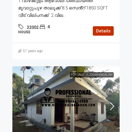
1.വാഴക്കുളം ആവോലി പഞ്ചായത്ത്
മൂവാറ്റുപുഴ താലൂക്ക് 8.5 സെൻ്റ് 1850 SQFT
വീട് വില്പനക്ക്. 2.വില...
4
32002
Details
HOUSE
57 years ago
FOR SALE
KOTHAMANGALAM