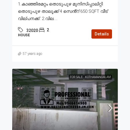
1.കാഞ്ഞിരമറ്റം തൊടുപുഴ മുനിസിപ്പാലിറ്റി
തൊടുപുഴ താലൂക്ക് 4 സെൻ്റ് 650 SQFT വീട്
വില്പനക്ക്. 2.വില...
2
32020
Details
HOUSE
57 years ago
FOR SALE
KOTHAMANGALAM