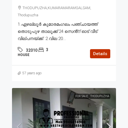
THODUPUZHA,KUMARAMARAMGALSAM,
Thodupuzha
1.ഏഴല്ലൂർ കുമാരമംഗലം പഞ്ചായത്ത്
തൊടുപുഴ താലൂക്ക് 24 സെൻ്റ് ഓട് വീട്
വില്പനയ്ക്ക്. 2.വില 20...
3
32010
Details
HOUSE
57 years ago
FOR SALE
THODUPUZHA