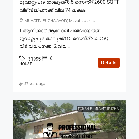
മൂവാറ്റുപുഴ താലൂക്ക് 8.5 സെൻ്റ് 2600 SQFT
വീട് വില്പനക്ക് വില 74 ലക്ഷം
MUVATTUPUZHA,AVOLY, Muvattupuzha
1.ആനിക്കാട് ആവോലി പഞ്ചായത്ത്
മൂവാറ്റുപുഴ താലൂക്ക് 8.5 സെൻ്റ് 2600 SQFT
വീട് വില്പനക്ക്. 2.വില...
6
31995
Details
HOUSE
57 years ago
FOR SALE
MUVATTUPUZHA