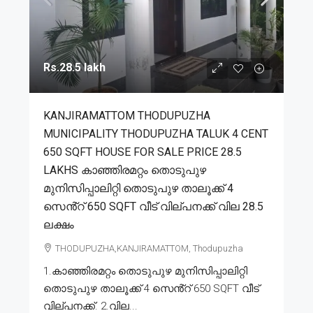
Rs.28.5 lakh
KANJIRAMATTOM THODUPUZHA
MUNICIPALITY THODUPUZHA TALUK 4 CENT
650 SQFT HOUSE FOR SALE PRICE 28.5
LAKHS കാഞ്ഞിരമറ്റം തൊടുപുഴ
മുനിസിപ്പാലിറ്റി തൊടുപുഴ താലൂക്ക് 4
സെൻ്റ് 650 SQFT വീട് വില്പനക്ക് വില 28.5
ലക്ഷം
THODUPUZHA,KANJIRAMATTOM, Thodupuzha
1.കാഞ്ഞിരമറ്റം തൊടുപുഴ മുനിസിപ്പാലിറ്റി
തൊടുപുഴ താലൂക്ക് 4 സെൻ്റ് 650 SQFT വീട്
വില്പനക്ക്. 2.വില...