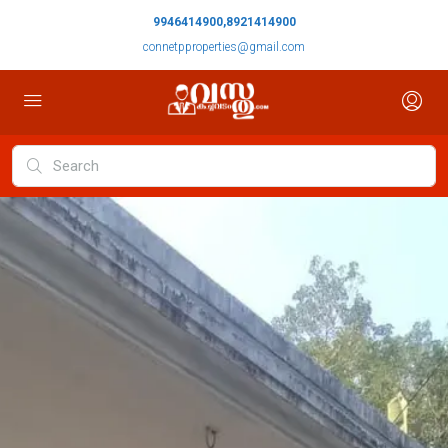
9946414900,8921414900
connetpproperties@gmail.com