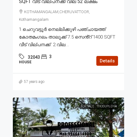
SQFT വീട് വില്പനക്ക് വില 52 ലക്ഷം
KOTHAMANGALAM,CHERUVATTOOR,
Kothamangalam
1.ചെറുവട്ടൂർ നെല്ലിക്കുഴി പഞ്ചായത്ത്
കോതമംഗലം താലൂക്ക് 7.5 സെൻ്റ് 1400 SQFT
വീട് വില്പനക്ക്. 2.വില...
3
32043
Details
HOUSE
57 years ago
FOR SALE
THODUPUZHA