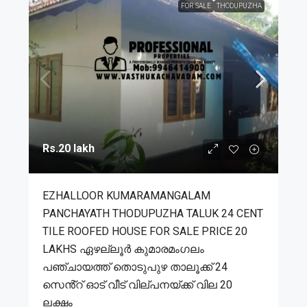
FOR SALE
THODUPUZHA
Rs.20 lakh
EZHALLOOR KUMARAMANGALAM
PANCHAYATH THODUPUZHA TALUK 24 CENT
TILE ROOFED HOUSE FOR SALE PRICE 20
LAKHS ഏഴല്ലൂർ കുമാരമംഗലം
പഞ്ചായത്ത് തൊടുപുഴ താലൂക്ക് 24
സെൻ്റ് ഓട് വീട് വില്പനയ്ക്ക് വില 20
ലക്ഷം