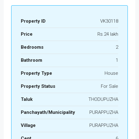
Property ID
VK30118
Price
Rs.24 lakh
Bedrooms
2
Bathroom
1
Property Type
House
Property Status
For Sale
Taluk
THODUPUZHA
Panchayath/Municipality
PURAPPUZHA
Village
PURAPPUZHA
Cent
6