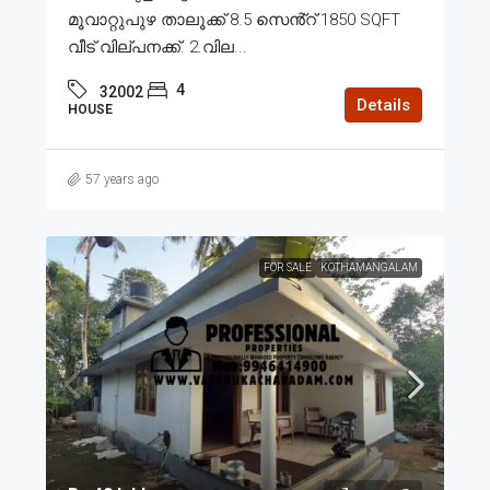
മൂവാറ്റുപുഴ താലൂക്ക് 8.5 സെൻ്റ് 1850 SQFT
വീട് വില്പനക്ക്. 2.വില...
4
32002
Details
HOUSE
57 years ago
FOR SALE
KOTHAMANGALAM