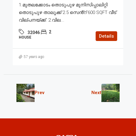
1.മുതലക്കോടം തൊടുപുഴ മുനിസിപ്പാലിറ്റി
തൊടുപുഴ താലൂക്ക് 2.5 സെൻ്റ് 600 SQFT വീട്
വില്പനയ്ക്ക്. 2.വില...
2
32046
Details
HOUSE
57 years ago
Prev
Next