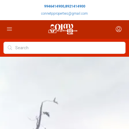
9946414900,8921414900
connetpproperties@gmail.com