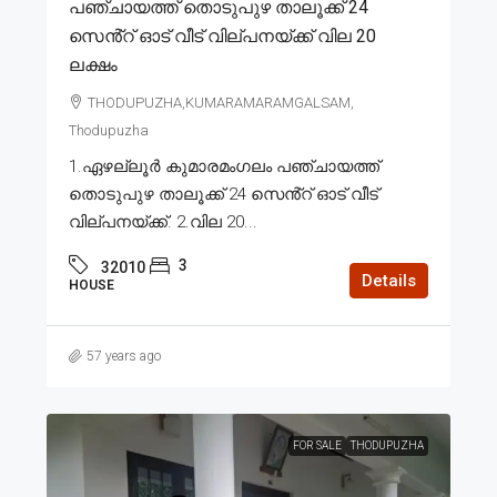
പഞ്ചായത്ത് തൊടുപുഴ താലൂക്ക് 24
സെൻ്റ് ഓട് വീട് വില്പനയ്ക്ക് വില 20
ലക്ഷം
THODUPUZHA,KUMARAMARAMGALSAM,
Thodupuzha
1.ഏഴല്ലൂർ കുമാരമംഗലം പഞ്ചായത്ത്
തൊടുപുഴ താലൂക്ക് 24 സെൻ്റ് ഓട് വീട്
വില്പനയ്ക്ക്. 2.വില 20...
3
32010
Details
HOUSE
57 years ago
FOR SALE
THODUPUZHA