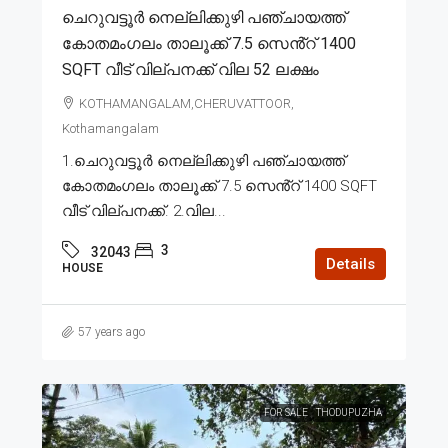
ചെറുവട്ടൂർ നെല്ലിക്കുഴി പഞ്ചായത്ത്
കോതമംഗലം താലൂക്ക് 7.5 സെൻ്റ് 1400
SQFT വീട് വില്പനക്ക് വില 52 ലക്ഷം
KOTHAMANGALAM,CHERUVATTOOR,
Kothamangalam
1.ചെറുവട്ടൂർ നെല്ലിക്കുഴി പഞ്ചായത്ത്
കോതമംഗലം താലൂക്ക് 7.5 സെൻ്റ് 1400 SQFT
വീട് വില്പനക്ക്. 2.വില...
3
32043
Details
HOUSE
57 years ago
FOR SALE
THODUPUZHA