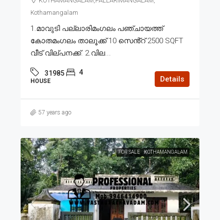
KOTHAMANGALAM,PALLARIMANGALAM,
Kothamangalam
1.മാവുടി പല്ലാരിമംഗലം പഞ്ചായത്ത്
കോതമംഗലം താലൂക്ക് 10 സെൻ്റ് 2500 SQFT
വീട് വില്പനക്ക്. 2.വില...
4
31985
Details
HOUSE
57 years ago
FOR SALE
KOTHAMANGALAM