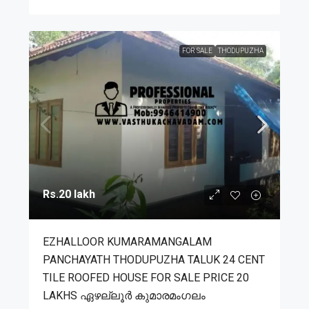
FOR SALE
THODUPUZHA
Rs.20 lakh
EZHALLOOR KUMARAMANGALAM
PANCHAYATH THODUPUZHA TALUK 24 CENT
TILE ROOFED HOUSE FOR SALE PRICE 20
LAKHS ഏഴല്ലൂർ കുമാരമംഗലം