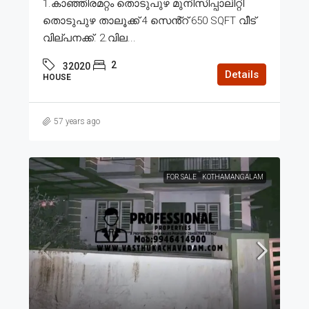
1.കാഞ്ഞിരമറ്റം തൊടുപുഴ മുനിസിപ്പാലിറ്റി
തൊടുപുഴ താലൂക്ക് 4 സെൻ്റ് 650 SQFT വീട്
വില്പനക്ക്. 2.വില...
2
32020
Details
HOUSE
57 years ago
FOR SALE
KOTHAMANGALAM