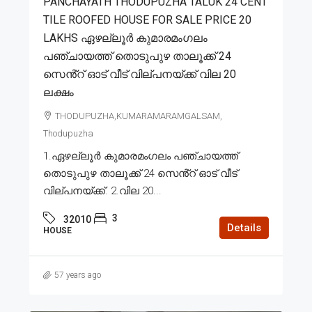
PANCHAYATH THODUPUZHA TALUK 24 CENT
TILE ROOFED HOUSE FOR SALE PRICE 20
LAKHS ഏഴല്ലൂർ കുമാരമംഗലം
പഞ്ചായത്ത് തൊടുപുഴ താലൂക്ക് 24
സെൻ്റ് ഓട് വീട് വില്പനയ്ക്ക് വില 20
ലക്ഷം
THODUPUZHA,KUMARAMARAMGALSAM,
Thodupuzha
1.ഏഴല്ലൂർ കുമാരമംഗലം പഞ്ചായത്ത്
തൊടുപുഴ താലൂക്ക് 24 സെൻ്റ് ഓട് വീട്
വില്പനയ്ക്ക്. 2.വില 20...
3
32010
Details
HOUSE
57 years ago