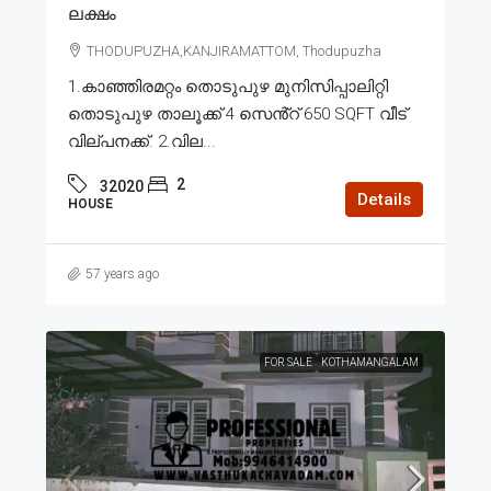
ലക്ഷം
THODUPUZHA,KANJIRAMATTOM, Thodupuzha
1.കാഞ്ഞിരമറ്റം തൊടുപുഴ മുനിസിപ്പാലിറ്റി
തൊടുപുഴ താലൂക്ക് 4 സെൻ്റ് 650 SQFT വീട്
വില്പനക്ക്. 2.വില...
2
32020
Details
HOUSE
57 years ago
FOR SALE
KOTHAMANGALAM