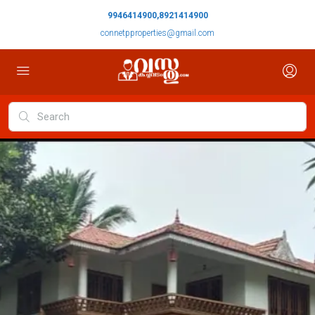
9946414900,8921414900
connetpproperties@gmail.com