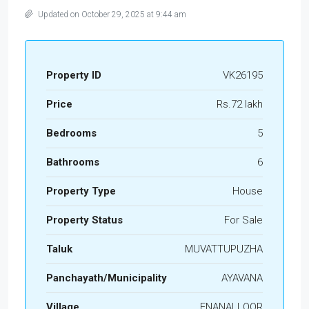
Updated on October 29, 2025 at 9:44 am
Property ID
VK26195
Price
Rs.72 lakh
Bedrooms
5
Bathrooms
6
Property Type
House
Property Status
For Sale
Taluk
MUVATTUPUZHA
Panchayath/Municipality
AYAVANA
Village
ENANALLOOR