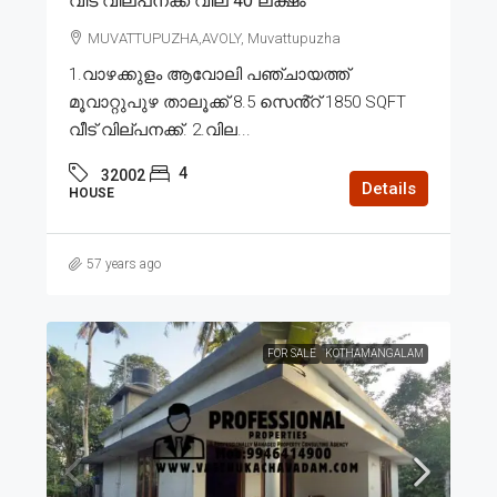
വീട് വില്പനക്ക് വില 40 ലക്ഷം
MUVATTUPUZHA,AVOLY, Muvattupuzha
1.വാഴക്കുളം ആവോലി പഞ്ചായത്ത്
മൂവാറ്റുപുഴ താലൂക്ക് 8.5 സെൻ്റ് 1850 SQFT
വീട് വില്പനക്ക്. 2.വില...
4
32002
Details
HOUSE
57 years ago
FOR SALE
KOTHAMANGALAM