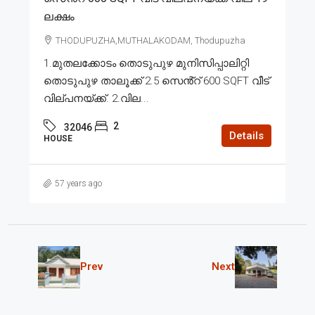
ലക്ഷം
THODUPUZHA,MUTHALAKODAM, Thodupuzha
1.മുതലക്കോടം തൊടുപുഴ മുനിസിപ്പാലിറ്റി
തൊടുപുഴ താലൂക്ക് 2.5 സെൻ്റ് 600 SQFT വീട്
വില്പനയ്ക്ക്. 2.വില...
2
32046
Details
HOUSE
57 years ago
Prev
Next