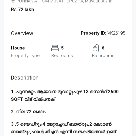
PUNNAMATTOM MUVATTUPUZHA, Muvattupuzha
Rs.72 lakh
Overview
Property ID:
VK26195
House
5
6
Property Type
Bedrooms
Bathrooms
Description
1 .പുന്നമറ്റം ആയവന മുവാറ്റുപുഴ 13 സെൻറ് 2600
SQFT വീട് വില്പനക്.
2 .വില 72 ലക്ഷം.
3 .5 ബെഡ്‌റൂം,4 അറ്റാച്ചഡ് ബാത്രൂം,2 കോമൺ
ബാത്രൂം,ഹാൾ,കിച്ചൻ എന്നി സൗകര്യങ്ങൾ ഉണ്ട്.