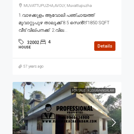
MUVATTUPUZHA,AVOLY, Muvattupuzha
1.വാഴക്കുളം ആവോലി പഞ്ചായത്ത്
മൂവാറ്റുപുഴ താലൂക്ക് 8.5 സെൻ്റ് 1850 SQFT
വീട് വില്പനക്ക്. 2.വില...
4
32002
Details
HOUSE
57 years ago
FOR SALE
KOTHAMANGALAM