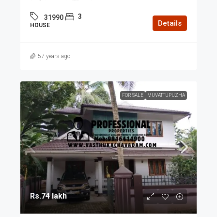
3
31990
Details
HOUSE
57 years ago
FOR SALE
MUVATTUPUZHA
Rs.74 lakh