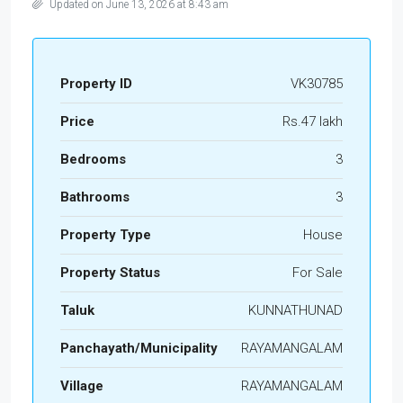
Updated on June 13, 2026 at 8:43 am
Property ID
VK30785
Price
Rs.47 lakh
Bedrooms
3
Bathrooms
3
Property Type
House
Property Status
For Sale
Taluk
KUNNATHUNAD
Panchayath/Municipality
RAYAMANGALAM
Village
RAYAMANGALAM