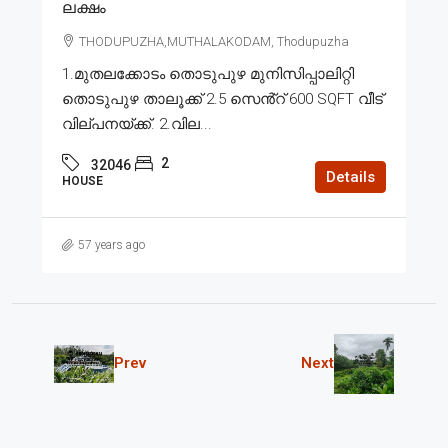
ലക്ഷം
THODUPUZHA,MUTHALAKODAM, Thodupuzha
1.മുതലക്കോടം തൊടുപുഴ മുനിസിപ്പാലിറ്റി
തൊടുപുഴ താലൂക്ക് 2.5 സെൻ്റ് 600 SQFT വീട്
വില്പനയ്ക്ക്. 2.വില...
2
32046
Details
HOUSE
57 years ago
Prev
Next