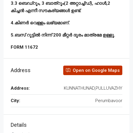
3.3 ബെഡ്റൂം, 3 ബാത്റൂം(2 അറ്റാച്ച്ഡ്), ഹാൾ,2
കിച്ചൻ എന്നീ സൗകര്യങ്ങൾ ഉണ്ട്.
4.കിണർ വെള്ളം ലഭ്യമാണ്.
5.ബസ് റൂട്ടിൽ നിന്ന് 200 മീറ്റർ ദൂരം മാത്രമേ ഉള്ളൂ.
FORM 11672
Address
Open on Google Maps
Address:
KUNNATHUNAD,PULLUVAZHY
City:
Perumbavoor
Details