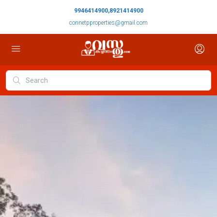
9946414900,8921414900
connetpproperties@gmail.com