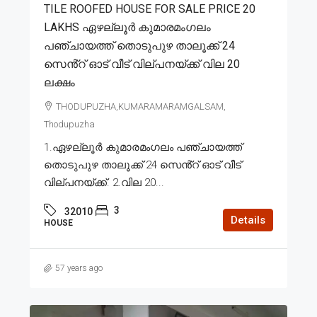
TILE ROOFED HOUSE FOR SALE PRICE 20
LAKHS ഏഴല്ലൂർ കുമാരമംഗലം
പഞ്ചായത്ത് തൊടുപുഴ താലൂക്ക് 24
സെൻ്റ് ഓട് വീട് വില്പനയ്ക്ക് വില 20
ലക്ഷം
THODUPUZHA,KUMARAMARAMGALSAM,
Thodupuzha
1.ഏഴല്ലൂർ കുമാരമംഗലം പഞ്ചായത്ത്
തൊടുപുഴ താലൂക്ക് 24 സെൻ്റ് ഓട് വീട്
വില്പനയ്ക്ക്. 2.വില 20...
3
32010
Details
HOUSE
57 years ago