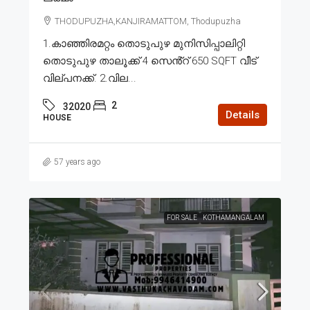
THODUPUZHA,KANJIRAMATTOM, Thodupuzha
1.കാഞ്ഞിരമറ്റം തൊടുപുഴ മുനിസിപ്പാലിറ്റി
തൊടുപുഴ താലൂക്ക് 4 സെൻ്റ് 650 SQFT വീട്
വില്പനക്ക്. 2.വില...
2
32020
Details
HOUSE
57 years ago
FOR SALE
KOTHAMANGALAM