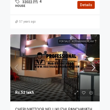
4
32022
Details
HOUSE
57 years ago
FOR SALE
KOTHAMANGALAM
Rs.52 lakh
CHERUVATTOOR NELLIKUZHI PANCHAYATH