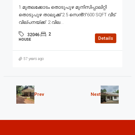
1.മുതലക്കോടം തൊടുപുഴ മുനിസിപ്പാലിറ്റി
തൊടുപുഴ താലൂക്ക് 2.5 സെൻ്റ് 600 SQFT വീട്
വില്പനയ്ക്ക്. 2.വില...
2
32046
Details
HOUSE
57 years ago
Prev
Next