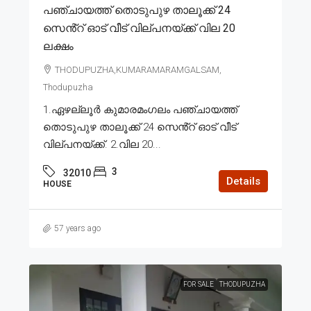
പഞ്ചായത്ത് തൊടുപുഴ താലൂക്ക് 24
സെൻ്റ് ഓട് വീട് വില്പനയ്ക്ക് വില 20
ലക്ഷം
THODUPUZHA,KUMARAMARAMGALSAM,
Thodupuzha
1.ഏഴല്ലൂർ കുമാരമംഗലം പഞ്ചായത്ത്
തൊടുപുഴ താലൂക്ക് 24 സെൻ്റ് ഓട് വീട്
വില്പനയ്ക്ക്. 2.വില 20...
3
32010
Details
HOUSE
57 years ago
FOR SALE
THODUPUZHA