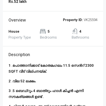
Rs.52 lakh
Overview
Property ID:
VK25594
House
5
4
Property Type
Bedrooms
Bathrooms
Description
1 .പോത്താനിക്കാട് കോതമംഗലം 11.5 സെൻറ് 2300
SQFT വീട് വില്പനയ്ക്.
2 .വില 52 ലക്ഷം.
3 .5 ബെഡ്‌റൂം 4 ബാത്രൂം ഹാൾ കിച്ചൻ എന്നി
സൗകര്യങ്ങൾ ഉണ്ട് .