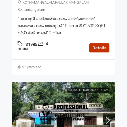
KOTHAMANGALAM,PALLARIMANGALAM,
Kothamangalam
1.മാവുടി പല്ലാരിമംഗലം പഞ്ചായത്ത്
കോതമംഗലം താലൂക്ക് 10 സെൻ്റ് 2500 SQFT
വീട് വില്പനക്ക്. 2.വില...
4
31985
Details
HOUSE
57 years ago
FOR SALE
KOTHAMANGALAM