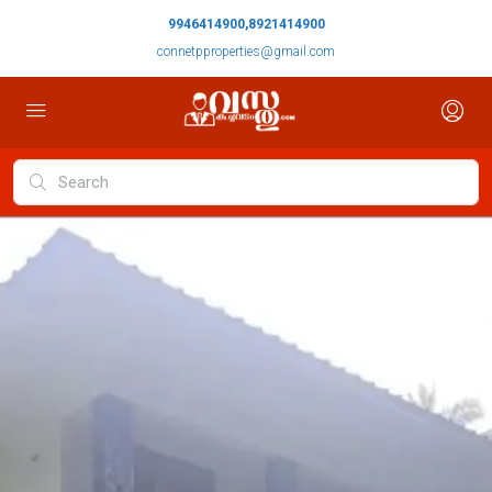
9946414900,8921414900
connetpproperties@gmail.com