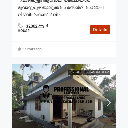
1.വാഴക്കുളം ആവോലി പഞ്ചായത്ത്
മൂവാറ്റുപുഴ താലൂക്ക് 8.5 സെൻ്റ് 1850 SQFT
വീട് വില്പനക്ക്. 2.വില...
4
32002
Details
HOUSE
57 years ago
FOR SALE
KOTHAMANGALAM