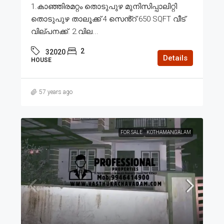
1.കാഞ്ഞിരമറ്റം തൊടുപുഴ മുനിസിപ്പാലിറ്റി
തൊടുപുഴ താലൂക്ക് 4 സെൻ്റ് 650 SQFT വീട്
വില്പനക്ക്. 2.വില...
2
32020
Details
HOUSE
57 years ago
FOR SALE
KOTHAMANGALAM