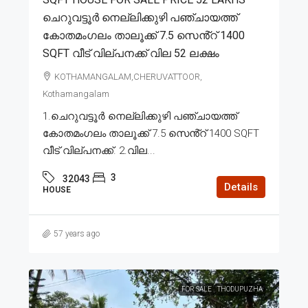
ചെറുവട്ടൂർ നെല്ലിക്കുഴി പഞ്ചായത്ത്
കോതമംഗലം താലൂക്ക് 7.5 സെൻ്റ് 1400
SQFT വീട് വില്പനക്ക് വില 52 ലക്ഷം
KOTHAMANGALAM,CHERUVATTOOR,
Kothamangalam
1.ചെറുവട്ടൂർ നെല്ലിക്കുഴി പഞ്ചായത്ത്
കോതമംഗലം താലൂക്ക് 7.5 സെൻ്റ് 1400 SQFT
വീട് വില്പനക്ക്. 2.വില...
3
32043
Details
HOUSE
57 years ago
FOR SALE
THODUPUZHA