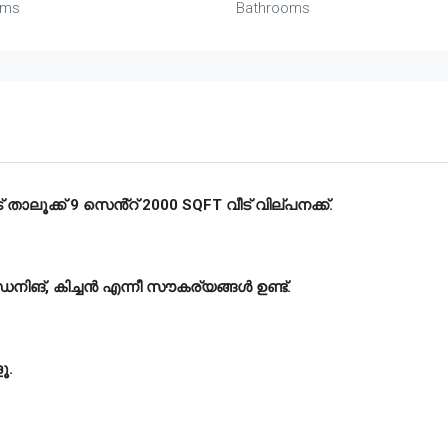
oms
Bathrooms
ാലൂക്ക് 9 സെൻ്റ് 2000 SQFT വീട് വില്പനക്ക്.
ഡൈനിങ്, കിച്ചൻ എന്നീ സൗകര്യങ്ങൾ ഉണ്ട്.
ൂ.