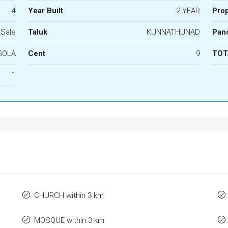
4
Year Built
2 YEAR
Pro
 Sale
Taluk
KUNNATHUNAD
Panc
GOLA
Cent
9
TOT
1
CHURCH within 3 km
MOSQUE within 3 km