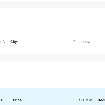
OLA
City:
Perumbavoor
8188
Price
Rs.80 lakh
Bed