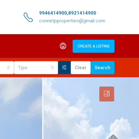
9946414900,8921414900
connetpproperties@gmail.com
CREATE A LISTING
Type
Clear
Search