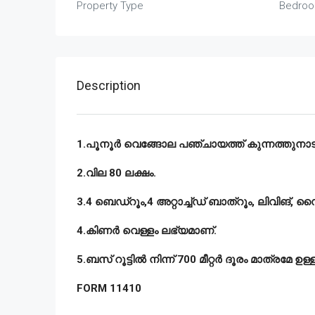
Property Type
Bedro
Description
1.പൂനൂർ വെങ്ങോല പഞ്ചായത്ത് കുന്നത്തുനാട് ത
2.വില 80 ലക്ഷം.
3.4 ബെഡ്റൂം,4 അറ്റാച്ച്ഡ് ബാത്റൂം, ലിവിങ്, 
4.കിണർ വെള്ളം ലഭ്യമാണ്.
5.ബസ് റൂട്ടിൽ നിന്ന് 700 മീറ്റർ ദൂരം മാത്രമേ ഉള്ള
FORM 11410