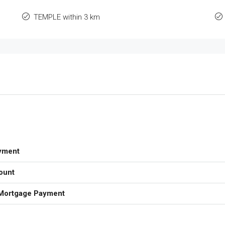
TEMPLE within 3 km
yment
ount
Mortgage Payment