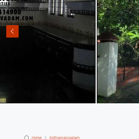
Home
Kothamangalam