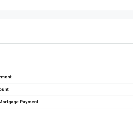
yment
ount
Mortgage Payment