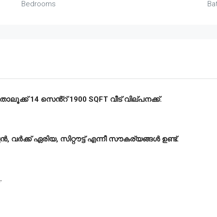
Bedrooms
Ba
ലൂക്ക് 14 സെൻ്റ് 1900 SQFT വീട് വില്പനക്ക്.
ചൻ, വർക്ക് ഏരിയ, സിറ്റൗട്ട് എന്നീ സൗകര്യങ്ങൾ ഉണ്ട്.
.