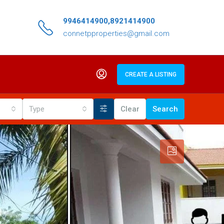
9946414900,8921414900
connetpproperties@gmail.com
CREATE A LISTING
Type
Clear
Search