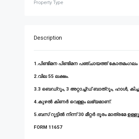
Property Type
Description
1.പിണ്ടിമന പിണ്ടിമന പഞ്ചായത്ത് കോതമംഗലം താ
2.വില 55 ലക്ഷം.
3.3 ബെഡ്റൂം, 3 അറ്റാച്ച്ഡ് ബാത്റൂം, ഹാൾ, കിച്
4.കുഴൽ കിണർ വെള്ളം ലഭ്യമാണ്.
5.ബസ് റൂട്ടിൽ നിന്ന് 30 മീറ്റർ ദൂരം മാത്രമേ ഉള്ളൂ
FORM 11657