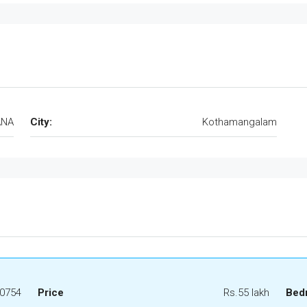
ANA
City:
Kothamangalam
0754
Price
Rs.55 lakh
Bed