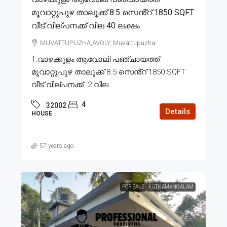
മൂവാറ്റുപുഴ താലൂക്ക് 8.5 സെൻ്റ് 1850 SQFT
വീട് വില്പനക്ക് വില 40 ലക്ഷം
MUVATTUPUZHA,AVOLY, Muvattupuzha
1.വാഴക്കുളം ആവോലി പഞ്ചായത്ത്
മൂവാറ്റുപുഴ താലൂക്ക് 8.5 സെൻ്റ് 1850 SQFT
വീട് വില്പനക്ക്. 2.വില...
4
32002
Details
HOUSE
57 years ago
FOR SALE
KOTHAMANGALAM