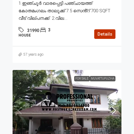
1.ഇഞ്ചൂർ വാരപ്പെട്ടി പഞ്ചായത്ത്
കോതമംഗലം താലൂക്ക് 7.5 സെൻ്റ് 700 SQFT
വീട് വില്പനക്ക്. 2.വില...
3
31990
Details
HOUSE
57 years ago
FOR SALE
MUVATTUPUZHA