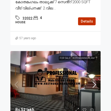
കോതമംഗലം താലൂക്ക് 7 സെൻ്റ് 2000 SQFT
വീട് വില്പനക്ക്. 2.വില...
4
32022
Details
HOUSE
57 years ago
FOR SALE
KOTHAMANGALAM
Rs.52 lakh