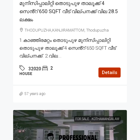
മുനിസിപ്പാലിറ്റി തൊടുപുഴ താലൂക്ക് 4
സെൻ്റ് 650 SQFT വീട് വില്പനക്ക് വില 28.5
ലക്ഷം
THODUPUZHA,KANJIRAMATTOM, Thodupuzha
1.കാഞ്ഞിരമറ്റം തൊടുപുഴ മുനിസിപ്പാലിറ്റി
തൊടുപുഴ താലൂക്ക് 4 സെൻ്റ് 650 SQFT വീട്
വില്പനക്ക്. 2.വില...
2
32020
Details
HOUSE
57 years ago
FOR SALE
KOTHAMANGALAM