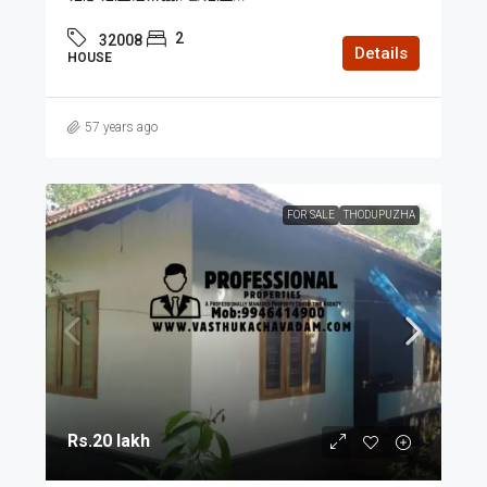
2
32008
Details
HOUSE
57 years ago
FOR SALE
THODUPUZHA
Rs.20 lakh