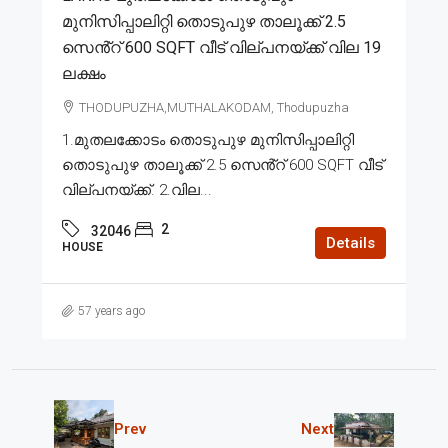
മുനിസിപ്പാലിറ്റി തൊടുപുഴ താലൂക്ക് 2.5
സെൻ്റ് 600 SQFT വീട് വില്പനയ്ക്ക് വില 19
ലക്ഷം
THODUPUZHA,MUTHALAKODAM, Thodupuzha
1.മുതലക്കോടം തൊടുപുഴ മുനിസിപ്പാലിറ്റി
തൊടുപുഴ താലൂക്ക് 2.5 സെൻ്റ് 600 SQFT വീട്
വില്പനയ്ക്ക്. 2.വില...
2
32046
Details
HOUSE
57 years ago
Prev
Next