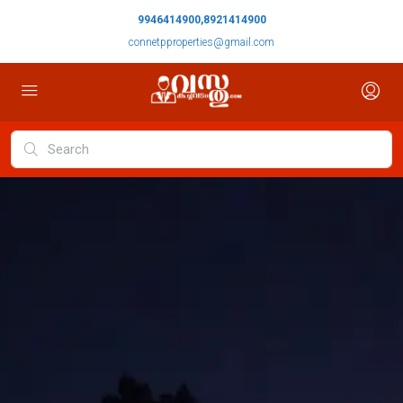
9946414900,8921414900
connetpproperties@gmail.com