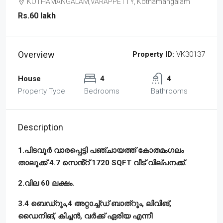
KOTHAMANGALAM,VARAPPETTY, Kothamangalam
Rs.60 lakh
Overview
Property ID:
VK30137
House
4
4
Property Type
Bedrooms
Bathrooms
Description
1.പിടവൂർ വാരപ്പെട്ടി പഞ്ചായത്ത് കോതമംഗലം
താലൂക്ക് 4.7 സെൻ്റ് 1720 SQFT വീട് വില്പനക്ക്.
2.വില 60 ലക്ഷം.
3.4 ബെഡ്റൂം,4 അറ്റാച്ച്ഡ് ബാത്റൂം, ലിവിങ്,
ഡൈനിങ്, കിച്ചൻ, വർക്ക് ഏരിയ എന്നീ