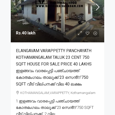
Rs.40 lakh
ELANGAVAM VARAPPETTY PANCHAYATH
KOTHAMANGALAM TALUK 23 CENT 750
SQFT HOUSE FOR SALE PRICE 40 LAKHS
ഇളങ്ങവം വാരപ്പെട്ടി പഞ്ചായത്ത്
കോതമംഗലം താലൂക്ക് 23 സെൻ്റ് 750
SQFT വീട് വില്പനക്ക് വില 40 ലക്ഷം
KOTHAMANGALAM,VARAPPETTY, Kothamangalam
1.ഇളങ്ങവം വാരപ്പെട്ടി പഞ്ചായത്ത്
കോതമംഗലം താലൂക്ക് 23 സെൻ്റ് 750 SQFT
വീട് വില്പനക്ക്. 2.വില...