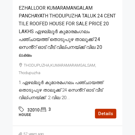
EZHALLOOR KUMARAMANGALAM
PANCHAYATH THODUPUZHA TALUK 24 CENT
TILE ROOFED HOUSE FOR SALE PRICE 20
LAKHS ഏഴല്ലൂർ കുമാരമംഗലം
പഞ്ചായത്ത് തൊടുപുഴ താലൂക്ക് 24
സെൻ്റ് ഓട് വീട് വില്പനയ്ക്ക് വില 20
ലക്ഷം
THODUPUZHA,KUMARAMARAMGALSAM,
Thodupuzha
1.ഏഴല്ലൂർ കുമാരമംഗലം പഞ്ചായത്ത്
തൊടുപുഴ താലൂക്ക് 24 സെൻ്റ് ഓട് വീട്
വില്പനയ്ക്ക്. 2.വില 20...
3
32010
Details
HOUSE
57 years ago