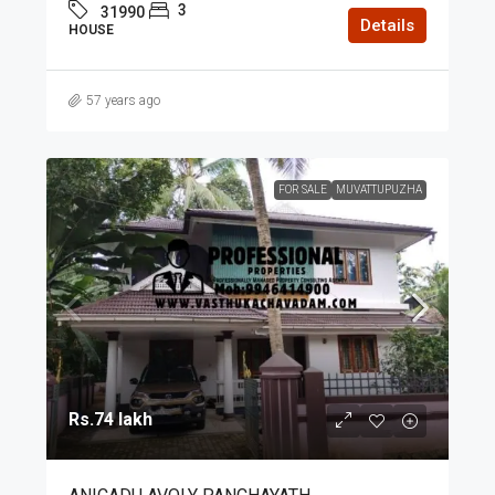
3
31990
Details
HOUSE
57 years ago
FOR SALE
MUVATTUPUZHA
Rs.74 lakh