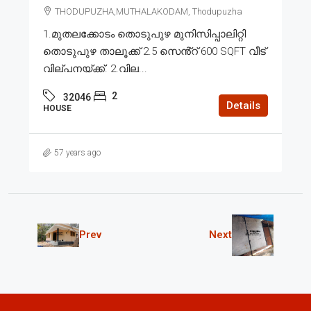
THODUPUZHA,MUTHALAKODAM, Thodupuzha
1.മുതലക്കോടം തൊടുപുഴ മുനിസിപ്പാലിറ്റി
തൊടുപുഴ താലൂക്ക് 2.5 സെൻ്റ് 600 SQFT വീട്
വില്പനയ്ക്ക്. 2.വില...
2
32046
Details
HOUSE
57 years ago
Prev
Next