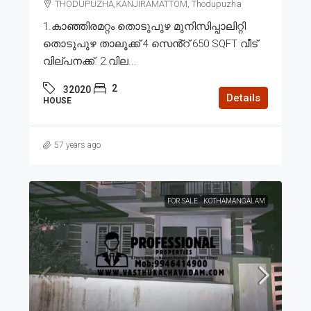
THODUPUZHA,KANJIRAMATTOM, Thodupuzha
1.കാഞ്ഞിരമറ്റം തൊടുപുഴ മുനിസിപ്പാലിറ്റി
തൊടുപുഴ താലൂക്ക് 4 സെൻ്റ് 650 SQFT വീട്
വില്പനക്ക്. 2.വില...
2
32020
Details
HOUSE
57 years ago
FOR SALE
KOTHAMANGALAM