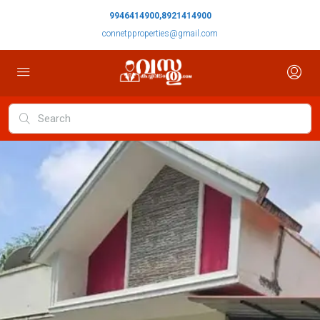
9946414900,8921414900
connetpproperties@gmail.com