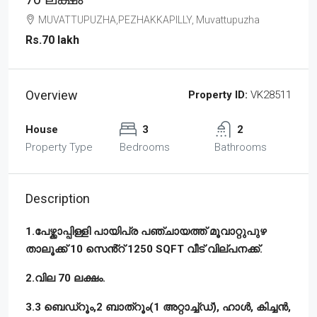
MUVATTUPUZHA,PEZHAKKAPILLY, Muvattupuzha
Rs.70 lakh
Overview
Property ID:
VK28511
House
3
2
Property Type
Bedrooms
Bathrooms
Description
1.പേഴ്ക്കാപ്പിള്ളി പായിപ്ര പഞ്ചായത്ത് മൂവാറ്റുപുഴ
താലൂക്ക് 10 സെൻ്റ് 1250 SQFT വീട് വില്പനക്ക്.
2.വില 70 ലക്ഷം.
3.3 ബെഡ്റൂം,2 ബാത്റൂം(1 അറ്റാച്ച്ഡ്), ഹാൾ, കിച്ചൻ,