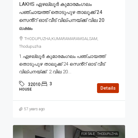
LAKHS ഏഴല്ലൂർ കുമാരമംഗലം
പഞ്ചായത്ത് തൊടുപുഴ താലൂക്ക് 24
സെൻ്റ് ഓട് വീട് വില്പനയ്ക്ക് വില 20
ലക്ഷം
THODUPUZHA,KUMARAMARAMGALSAM,
Thodupuzha
1.ഏഴല്ലൂർ കുമാരമംഗലം പഞ്ചായത്ത്
തൊടുപുഴ താലൂക്ക് 24 സെൻ്റ് ഓട് വീട്
വില്പനയ്ക്ക്. 2.വില 20...
3
32010
Details
HOUSE
57 years ago
FOR SALE
THODUPUZHA