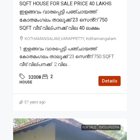
SQFT HOUSE FOR SALE PRICE 40 LAKHS
ഇളങ്ങവം വാരപ്പെട്ടി പഞ്ചായത്ത്
കോതമംഗലം താലൂക്ക് 23 സെൻ്റ് 750
SQFT വീട് വില്പനക്ക് വില 40 ലക്ഷം
KOTHAMANGALAM,VARAPPETTY, Kothamangalam
1.ഇളങ്ങവം വാരപ്പെട്ടി പഞ്ചായത്ത്
കോതമംഗലം താലൂക്ക് 23 സെൻ്റ് 750 SQFT
വീട് വില്പനക്ക്. 2.വില...
2
32008
Details
HOUSE
57 years ago
FOR SALE
THODUPUZHA