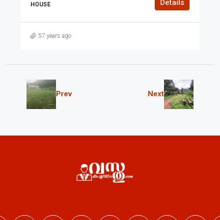
Details
HOUSE
57 years ago
Prev
Next