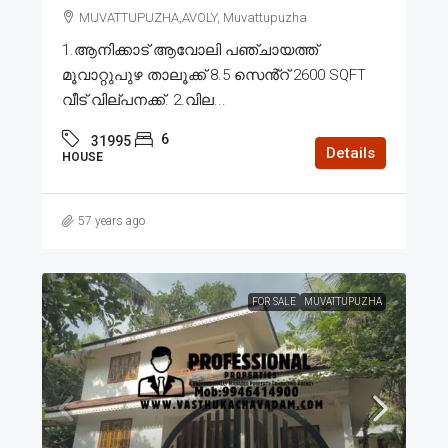
MUVATTUPUZHA,AVOLY, Muvattupuzha
1.ആനിക്കാട് ആവോലി പഞ്ചായത്ത്
മൂവാറ്റുപുഴ താലൂക്ക് 8.5 സെൻ്റ് 2600 SQFT
വീട് വില്പനക്ക്. 2.വില...
6
31995
Details
HOUSE
57 years ago
FOR SALE
MUVATTUPUZHA