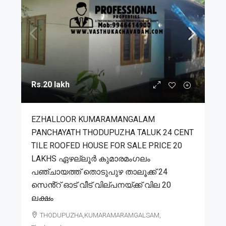
Rs.20 lakh
EZHALLOOR KUMARAMANGALAM
PANCHAYATH THODUPUZHA TALUK 24 CENT
TILE ROOFED HOUSE FOR SALE PRICE 20
LAKHS ഏഴല്ലൂർ കുമാരമംഗലം
പഞ്ചായത്ത് തൊടുപുഴ താലൂക്ക് 24
സെൻ്റ് ഓട് വീട് വില്പനയ്ക്ക് വില 20
ലക്ഷം
THODUPUZHA,KUMARAMARAMGALSAM,