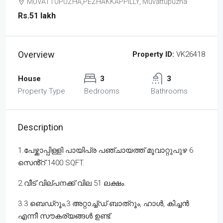
MUVATTUPUZHA,PEZHAKKAPPILLY, Muvattupuzha
Rs.51 lakh
Overview
Property ID:
VK26418
House
3
3
Property Type
Bedrooms
Bathrooms
Description
1.പേഴ്ക്കാപ്പിള്ളി പായിപ്ര പഞ്ചായത്ത് മൂവാറ്റുപുഴ 6
സെൻ്റ് 1400 SQFT.
2.വീട് വില്പനക്ക് വില 51 ലക്ഷം.
3.3 ബെഡ്റൂം,3 അറ്റാച്ച്ഡ് ബാത്റൂം, ഹാൾ, കിച്ചൻ
എന്നീ സൗകര്യങ്ങൾ ഉണ്ട്.