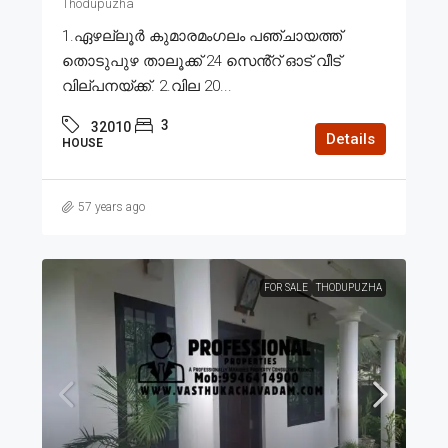
Thodupuzha
1.ഏഴല്ലൂർ കുമാരമംഗലം പഞ്ചായത്ത്
തൊടുപുഴ താലൂക്ക് 24 സെൻ്റ് ഓട് വീട്
വില്പനയ്ക്ക്. 2.വില 20...
3
32010
Details
HOUSE
57 years ago
FOR SALE
THODUPUZHA