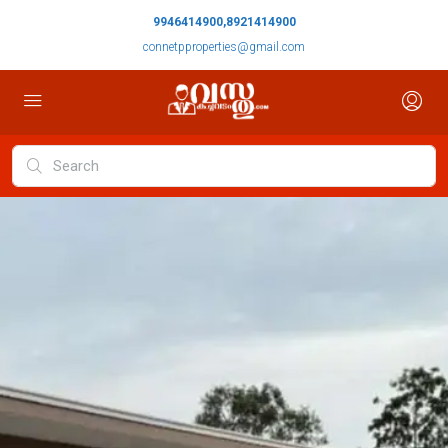
9946414900,8921414900
connetpproperties@gmail.com