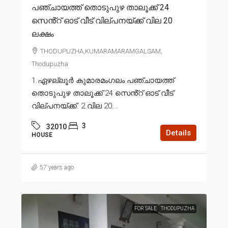
പഞ്ചായത്ത് തൊടുപുഴ താലൂക്ക് 24
സെൻ്റ് ഓട് വീട് വില്പനയ്ക്ക് വില 20
ലക്ഷം
THODUPUZHA,KUMARAMARAMGALSAM,
Thodupuzha
1.ഏഴല്ലൂർ കുമാരമംഗലം പഞ്ചായത്ത്
തൊടുപുഴ താലൂക്ക് 24 സെൻ്റ് ഓട് വീട്
വില്പനയ്ക്ക്. 2.വില 20...
3
32010
Details
HOUSE
57 years ago
FOR SALE
THODUPUZHA