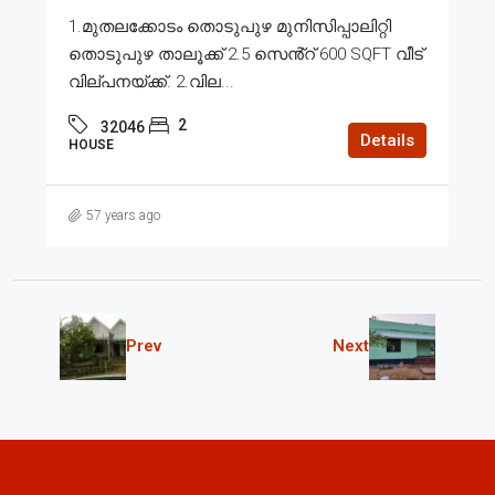
1.മുതലക്കോടം തൊടുപുഴ മുനിസിപ്പാലിറ്റി
തൊടുപുഴ താലൂക്ക് 2.5 സെൻ്റ് 600 SQFT വീട്
വില്പനയ്ക്ക്. 2.വില...
2
32046
Details
HOUSE
57 years ago
Prev
Next