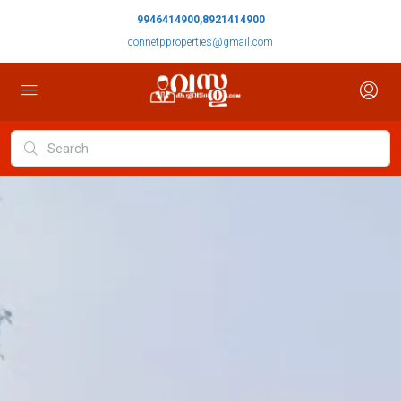
9946414900,8921414900
connetpproperties@gmail.com