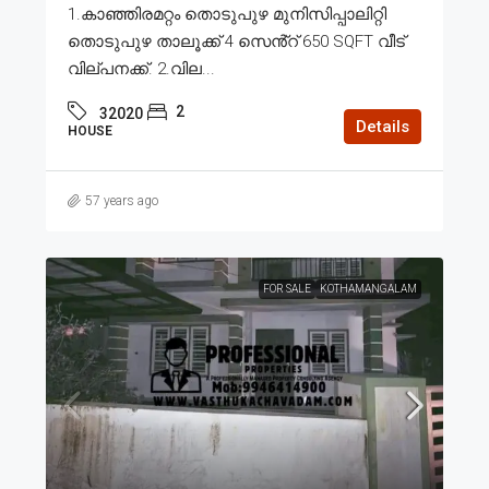
1.കാഞ്ഞിരമറ്റം തൊടുപുഴ മുനിസിപ്പാലിറ്റി
തൊടുപുഴ താലൂക്ക് 4 സെൻ്റ് 650 SQFT വീട്
വില്പനക്ക്. 2.വില...
2
32020
Details
HOUSE
57 years ago
FOR SALE
KOTHAMANGALAM