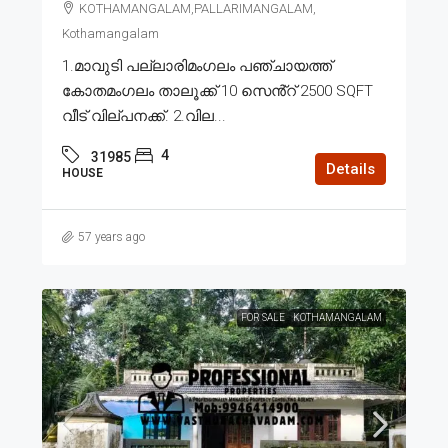
KOTHAMANGALAM,PALLARIMANGALAM,
Kothamangalam
1.മാവുടി പല്ലാരിമംഗലം പഞ്ചായത്ത്
കോതമംഗലം താലൂക്ക് 10 സെൻ്റ് 2500 SQFT
വീട് വില്പനക്ക്. 2.വില...
4
31985
Details
HOUSE
57 years ago
FOR SALE
KOTHAMANGALAM