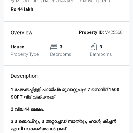
MUVATTUPUZHA, PEZHAKAPPILLY, Muvattupuzha
Rs.44 lakh
Overview
Property ID:
VK25360
House
3
3
Property Type
Bedrooms
Bathrooms
Description
1.പേഴക്കപ്പിള്ളി പായിപ്ര മൂവാറ്റുപുഴ 7 സെൻ്റ് 1600
SQFT വീട് വില്പനക്ക്.
2.വില 44 ലക്ഷം.
3.3 ബെഡ്‌റൂം, 3 അറ്റാച്ചഡ് ബാത്രൂം, ഹാൾ, കിച്ചൻ
എന്നീ സൗകര്യങ്ങൾ ഉണ്ട്‌.