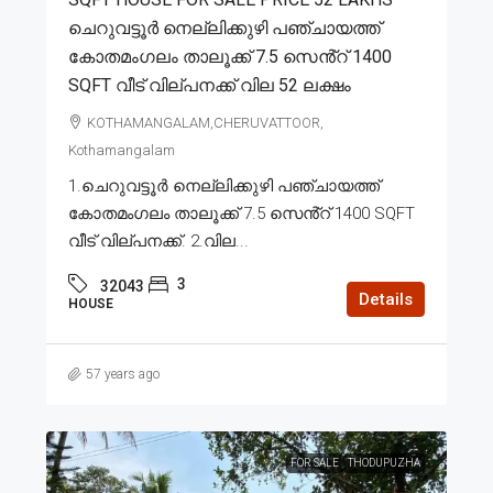
ചെറുവട്ടൂർ നെല്ലിക്കുഴി പഞ്ചായത്ത്
കോതമംഗലം താലൂക്ക് 7.5 സെൻ്റ് 1400
SQFT വീട് വില്പനക്ക് വില 52 ലക്ഷം
KOTHAMANGALAM,CHERUVATTOOR,
Kothamangalam
1.ചെറുവട്ടൂർ നെല്ലിക്കുഴി പഞ്ചായത്ത്
കോതമംഗലം താലൂക്ക് 7.5 സെൻ്റ് 1400 SQFT
വീട് വില്പനക്ക്. 2.വില...
3
32043
Details
HOUSE
57 years ago
FOR SALE
THODUPUZHA