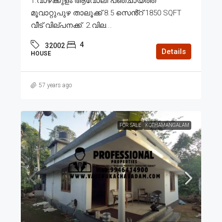
1.വാഴക്കുളം ആവോലി പഞ്ചായത്ത്
മൂവാറ്റുപുഴ താലൂക്ക് 8.5 സെൻ്റ് 1850 SQFT
വീട് വില്പനക്ക്. 2.വില...
4
32002
Details
HOUSE
57 years ago
FOR SALE
KOTHAMANGALAM