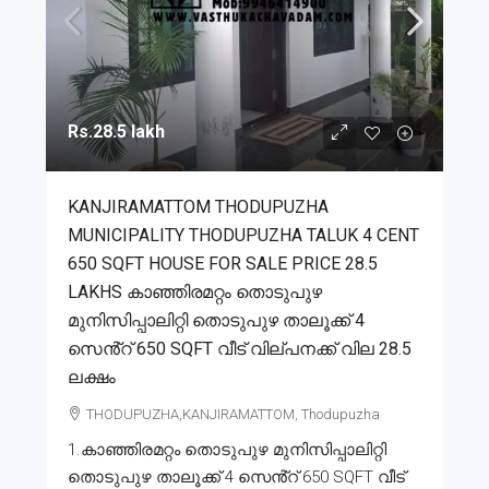
Rs.28.5 lakh
KANJIRAMATTOM THODUPUZHA
MUNICIPALITY THODUPUZHA TALUK 4 CENT
650 SQFT HOUSE FOR SALE PRICE 28.5
LAKHS കാഞ്ഞിരമറ്റം തൊടുപുഴ
മുനിസിപ്പാലിറ്റി തൊടുപുഴ താലൂക്ക് 4
സെൻ്റ് 650 SQFT വീട് വില്പനക്ക് വില 28.5
ലക്ഷം
THODUPUZHA,KANJIRAMATTOM, Thodupuzha
1.കാഞ്ഞിരമറ്റം തൊടുപുഴ മുനിസിപ്പാലിറ്റി
തൊടുപുഴ താലൂക്ക് 4 സെൻ്റ് 650 SQFT വീട്