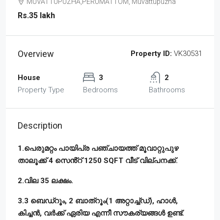
MUVATTUPUZHA,PERUMATTOM, Muvattupuzha
Rs.35 lakh
Overview
Property ID:
VK30531
House
3
2
Property Type
Bedrooms
Bathrooms
Description
1.പെരുമറ്റം പായിപ്ര പഞ്ചായത്ത് മൂവാറ്റുപുഴ
താലൂക്ക് 4 സെൻ്റ് 1250 SQFT വീട് വില്പനക്ക്.
2.വില 35 ലക്ഷം.
3.3 ബെഡ്റൂം, 2 ബാത്റൂം(1 അറ്റാച്ച്ഡ്), ഹാൾ,
കിച്ചൻ, വർക്ക് ഏരിയ എന്നീ സൗകര്യങ്ങൾ ഉണ്ട്.