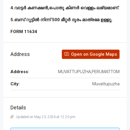
4.വാട്ടർ കണക്ഷൻ,പൊതു കിണർ വെള്ളം ലഭ്യമാണ്.
5.ബസ് റൂട്ടിൽ നിന്ന് 500 മീറ്റർ ദൂരം മാത്രമേ ഉള്ളൂ.
FORM 11634
Address
Open on Google Maps
Address:
MUVATTUPUZHA,PERUMATTOM
City:
Muvattupuzha
Details
Updated on May 23, 2026 at 12:20 pm