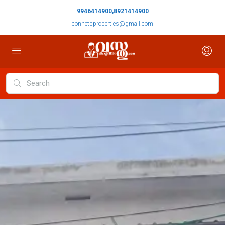
9946414900,8921414900
connetpproperties@gmail.com