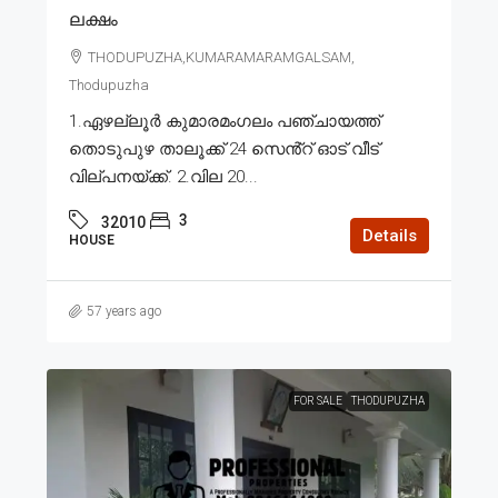
ലക്ഷം
THODUPUZHA,KUMARAMARAMGALSAM,
Thodupuzha
1.ഏഴല്ലൂർ കുമാരമംഗലം പഞ്ചായത്ത്
തൊടുപുഴ താലൂക്ക് 24 സെൻ്റ് ഓട് വീട്
വില്പനയ്ക്ക്. 2.വില 20...
3
32010
Details
HOUSE
57 years ago
FOR SALE
THODUPUZHA