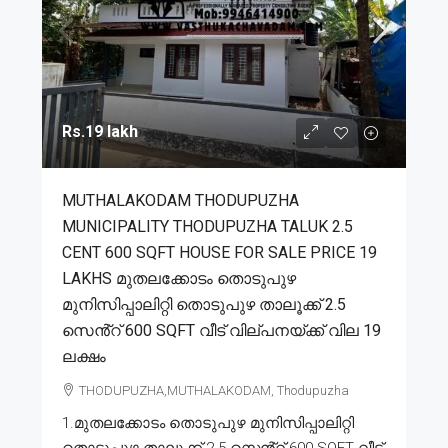
Rs.19 lakh
MUTHALAKODAM THODUPUZHA
MUNICIPALITY THODUPUZHA TALUK 2.5
CENT 600 SQFT HOUSE FOR SALE PRICE 19
LAKHS മുതലക്കോടം തൊടുപുഴ
മുനിസിപ്പാലിറ്റി തൊടുപുഴ താലൂക്ക് 2.5
സെൻ്റ് 600 SQFT വീട് വില്പനയ്ക്ക് വില 19
ലക്ഷം
THODUPUZHA,MUTHALAKODAM, Thodupuzha
1.മുതലക്കോടം തൊടുപുഴ മുനിസിപ്പാലിറ്റി
തൊടുപുഴ താലൂക്ക് 2.5 സെൻ്റ് 600 SQFT വീട്