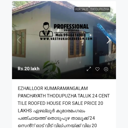
FOR SALE
THODUPUZHA
Rs.20 lakh
EZHALLOOR KUMARAMANGALAM
PANCHAYATH THODUPUZHA TALUK 24 CENT
TILE ROOFED HOUSE FOR SALE PRICE 20
LAKHS ഏഴല്ലൂർ കുമാരമംഗലം
പഞ്ചായത്ത് തൊടുപുഴ താലൂക്ക് 24
സെൻ്റ് ഓട് വീട് വില്പനയ്ക്ക് വില 20