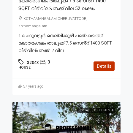
കോതമംഗലം താലൂക്ക് 7.5 സെൻ്റ് 1400
SQFT വീട് വില്പനക്ക് വില 52 ലക്ഷം
KOTHAMANGALAM,CHERUVATTOOR,
Kothamangalam
1.ചെറുവട്ടൂർ നെല്ലിക്കുഴി പഞ്ചായത്ത്
കോതമംഗലം താലൂക്ക് 7.5 സെൻ്റ് 1400 SQFT
വീട് വില്പനക്ക്. 2.വില...
3
32043
Details
HOUSE
57 years ago
FOR SALE
THODUPUZHA