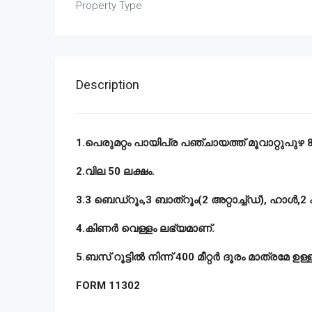
Property Type
Description
1.പെരുമറ്റം പായിപ്ര പഞ്ചായത്ത് മൂവാറ്റുപുഴ 8
2.വില 50 ലക്ഷം.
3.3 ബെഡ്റൂം,3 ബാത്റൂം(2 അറ്റാച്ച്ഡ്), ഹാൾ,2
4.കിണർ വെള്ളം ലഭ്യമാണ്.
5.ബസ് റൂട്ടിൽ നിന്ന് 400 മീറ്റർ ദൂരം മാത്രമേ ഉള്ള
FORM 11302