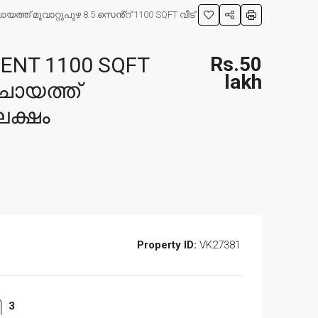
്ത് മൂവാറ്റുപുഴ 8.5 സെൻ്റ് 1100 SQFT വീട്
ENT 1100 SQFT
Rs.50
lakh
്ചായത്ത്
ലക്ഷം
Property ID:
VK27381
3