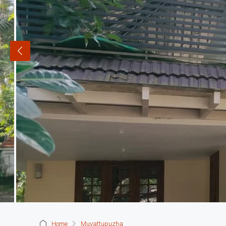
Home
Muvattupuzha