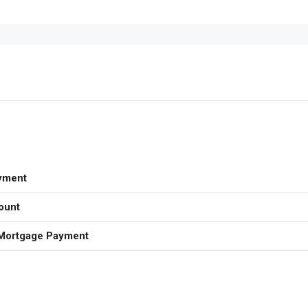
yment
ount
Mortgage Payment