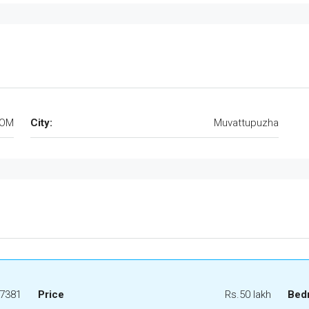
TOM
City:
Muvattupuzha
7381
Price
Rs.50 lakh
Bed