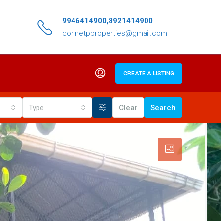
9946414900,8921414900
connetpproperties@gmail.com
CREATE A LISTING
Type
Clear
Search