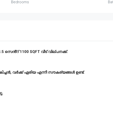
Bedrooms
Ba
.5 സെൻ്റ് 1100 SQFT വീട് വില്പനക്ക്.
 കിച്ചൻ, വർക്ക് ഏരിയ എന്നീ സൗകര്യങ്ങൾ ഉണ്ട്.
ൂ.