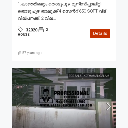
1.കാഞ്ഞിരമറ്റം തൊടുപുഴ മുനിസിപ്പാലിറ്റി
തൊടുപുഴ താലൂക്ക് 4 സെൻ്റ് 650 SQFT വീട്
വില്പനക്ക്. 2.വില...
2
32020
Details
HOUSE
57 years ago
FOR SALE
KOTHAMANGALAM