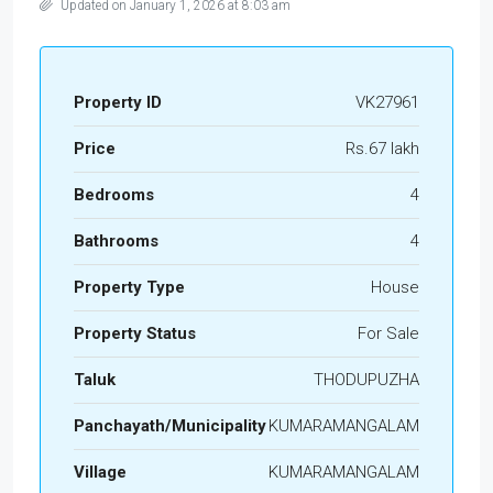
Updated on January 1, 2026 at 8:03 am
Property ID
VK27961
Price
Rs.67 lakh
Bedrooms
4
Bathrooms
4
Property Type
House
Property Status
For Sale
Taluk
THODUPUZHA
Panchayath/Municipality
KUMARAMANGALAM
Village
KUMARAMANGALAM