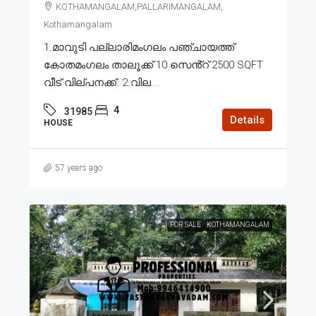
KOTHAMANGALAM,PALLARIMANGALAM,
Kothamangalam
1.മാവുടി പല്ലാരിമംഗലം പഞ്ചായത്ത്
കോതമംഗലം താലൂക്ക് 10 സെൻ്റ് 2500 SQFT
വീട് വില്പനക്ക്. 2.വില...
4
31985
Details
HOUSE
57 years ago
FOR SALE
KOTHAMANGALAM