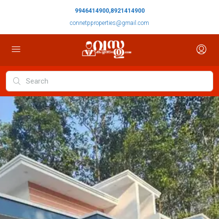
9946414900,8921414900
connetpproperties@gmail.com