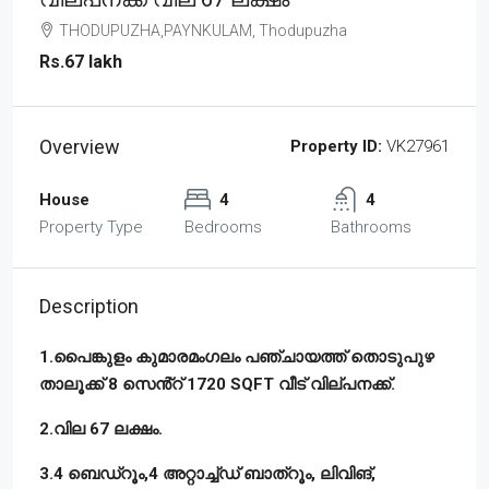
THODUPUZHA,PAYNKULAM, Thodupuzha
Rs.67 lakh
Overview
Property ID:
VK27961
House
4
4
Property Type
Bedrooms
Bathrooms
Description
1.പൈങ്കുളം കുമാരമംഗലം പഞ്ചായത്ത് തൊടുപുഴ
താലൂക്ക് 8 സെൻ്റ് 1720 SQFT വീട് വില്പനക്ക്.
2.വില 67 ലക്ഷം.
3.4 ബെഡ്റൂം,4 അറ്റാച്ച്ഡ് ബാത്റൂം, ലിവിങ്,