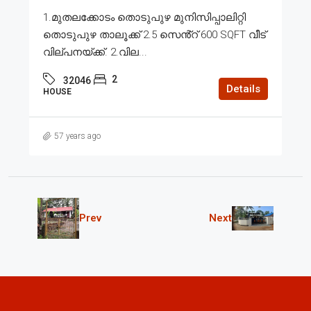
1.മുതലക്കോടം തൊടുപുഴ മുനിസിപ്പാലിറ്റി
തൊടുപുഴ താലൂക്ക് 2.5 സെൻ്റ് 600 SQFT വീട്
വില്പനയ്ക്ക്. 2.വില...
2
32046
Details
HOUSE
57 years ago
Prev
Next