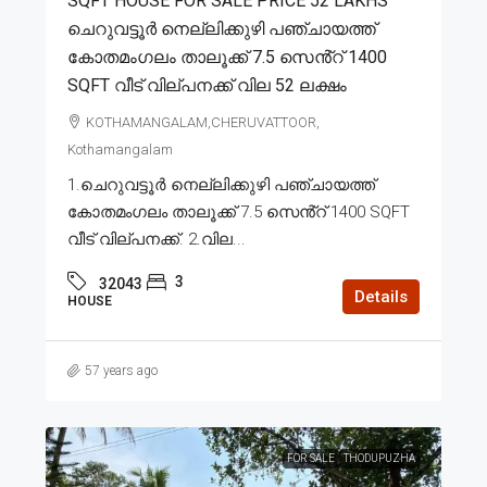
SQFT HOUSE FOR SALE PRICE 52 LAKHS
ചെറുവട്ടൂർ നെല്ലിക്കുഴി പഞ്ചായത്ത്
കോതമംഗലം താലൂക്ക് 7.5 സെൻ്റ് 1400
SQFT വീട് വില്പനക്ക് വില 52 ലക്ഷം
KOTHAMANGALAM,CHERUVATTOOR,
Kothamangalam
1.ചെറുവട്ടൂർ നെല്ലിക്കുഴി പഞ്ചായത്ത്
കോതമംഗലം താലൂക്ക് 7.5 സെൻ്റ് 1400 SQFT
വീട് വില്പനക്ക്. 2.വില...
3
32043
Details
HOUSE
57 years ago
FOR SALE
THODUPUZHA