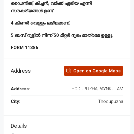
ഡൈനിങ്, കിച്ചൻ, വർക്ക് ഏരിയ എന്നീ
സൗകര്യങ്ങൾ ഉണ്ട്.
4.കിണർ വെള്ളം ലഭ്യമാണ്.
5.ബസ് റൂട്ടിൽ നിന്ന് 50 മീറ്റർ ദൂരം മാത്രമേ ഉള്ളൂ.
FORM 11386
Address
Open on Google Maps
Address:
THODUPUZHA,PAYNKULAM
City:
Thodupuzha
Details