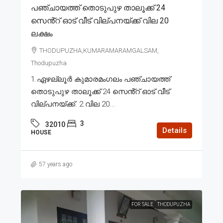
പഞ്ചായത്ത് തൊടുപുഴ താലൂക്ക് 24
സെൻ്റ് ഓട് വീട് വില്പനയ്ക്ക് വില 20
ലക്ഷം
THODUPUZHA,KUMARAMARAMGALSAM,
Thodupuzha
1.ഏഴല്ലൂർ കുമാരമംഗലം പഞ്ചായത്ത്
തൊടുപുഴ താലൂക്ക് 24 സെൻ്റ് ഓട് വീട്
വില്പനയ്ക്ക്. 2.വില 20...
3
32010
Details
HOUSE
57 years ago
FOR SALE
THODUPUZHA