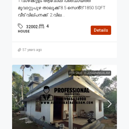
1.വാഴക്കുളം ആവോലി പഞ്ചായത്ത്
മൂവാറ്റുപുഴ താലൂക്ക് 8.5 സെൻ്റ് 1850 SQFT
വീട് വില്പനക്ക്. 2.വില...
4
32002
Details
HOUSE
57 years ago
FOR SALE
KOTHAMANGALAM