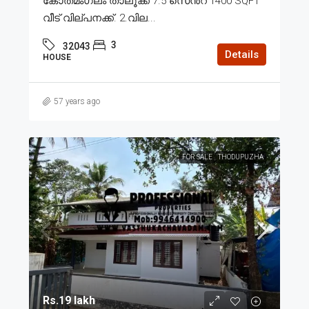
കോതമംഗലം താലൂക്ക് 7.5 സെൻ്റ് 1400 SQFT
വീട് വില്പനക്ക്. 2.വില...
3
32043
Details
HOUSE
57 years ago
FOR SALE
THODUPUZHA
Rs.19 lakh