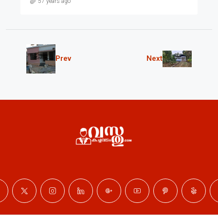
57 years ago
Prev
Next