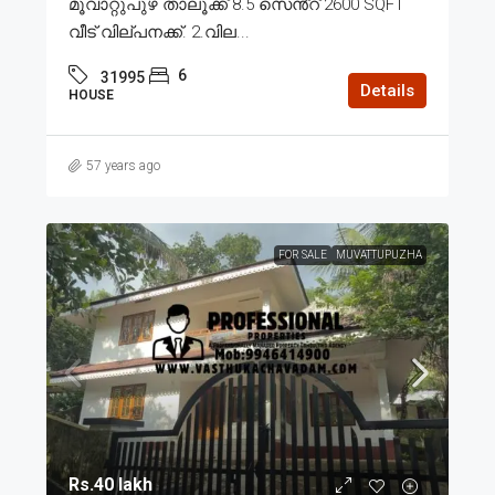
മൂവാറ്റുപുഴ താലൂക്ക് 8.5 സെൻ്റ് 2600 SQFT
വീട് വില്പനക്ക്. 2.വില...
6
31995
Details
HOUSE
57 years ago
FOR SALE
MUVATTUPUZHA
Rs.40 lakh