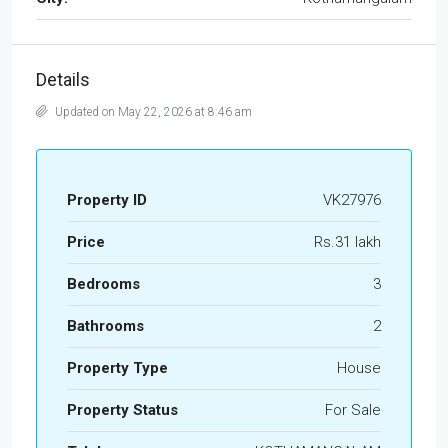
Details
Updated on May 22, 2026 at 8:46 am
Property ID
VK27976
Price
Rs.31 lakh
Bedrooms
3
Bathrooms
2
Property Type
House
Property Status
For Sale