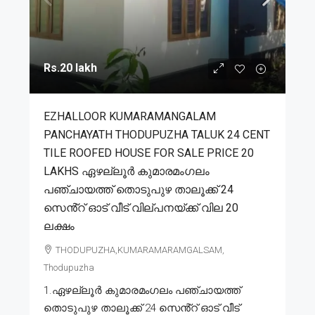
Rs.20 lakh
EZHALLOOR KUMARAMANGALAM
PANCHAYATH THODUPUZHA TALUK 24 CENT
TILE ROOFED HOUSE FOR SALE PRICE 20
LAKHS ഏഴല്ലൂർ കുമാരമംഗലം
പഞ്ചായത്ത് തൊടുപുഴ താലൂക്ക് 24
സെൻ്റ് ഓട് വീട് വില്പനയ്ക്ക് വില 20
ലക്ഷം
THODUPUZHA,KUMARAMARAMGALSAM,
Thodupuzha
1.ഏഴല്ലൂർ കുമാരമംഗലം പഞ്ചായത്ത്
തൊടുപുഴ താലൂക്ക് 24 സെൻ്റ് ഓട് വീട്