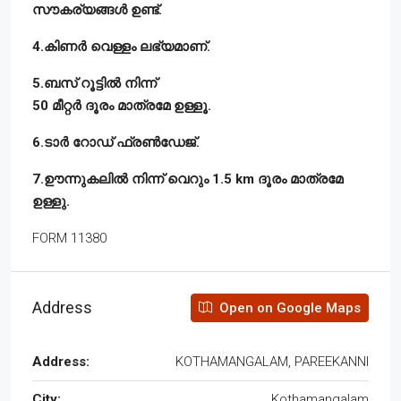
സൗകര്യങ്ങൾ ഉണ്ട്.
4.കിണർ വെള്ളം ലഭ്യമാണ്.
5.ബസ് റൂട്ടിൽ നിന്ന്
50 മീറ്റർ ദൂരം മാത്രമേ ഉള്ളൂ.
6.ടാർ റോഡ് ഫ്രൺഡേജ്.
7.ഊന്നുകലിൽ നിന്ന് വെറും 1.5 km ദൂരം മാത്രമേ
ഉള്ളു.
FORM 11380
Address
Open on Google Maps
Address:
KOTHAMANGALAM, PAREEKANNI
City:
Kothamangalam