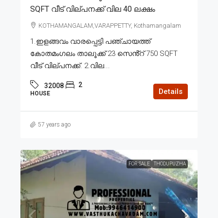
SQFT വീട് വില്പനക്ക് വില 40 ലക്ഷം
KOTHAMANGALAM,VARAPPETTY, Kothamangalam
1.ഇളങ്ങവം വാരപ്പെട്ടി പഞ്ചായത്ത്
കോതമംഗലം താലൂക്ക് 23 സെൻ്റ് 750 SQFT
വീട് വില്പനക്ക്. 2.വില...
2
32008
Details
HOUSE
57 years ago
FOR SALE
THODUPUZHA