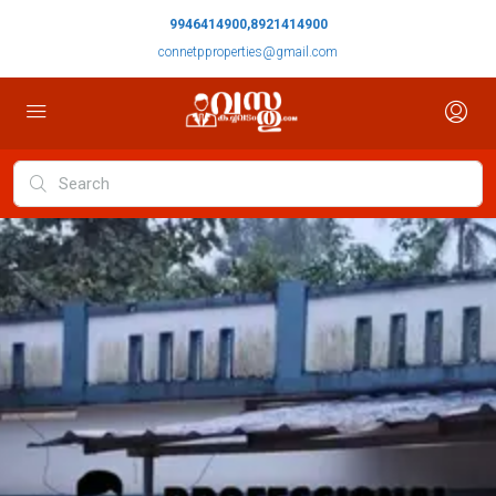
9946414900,8921414900
connetpproperties@gmail.com