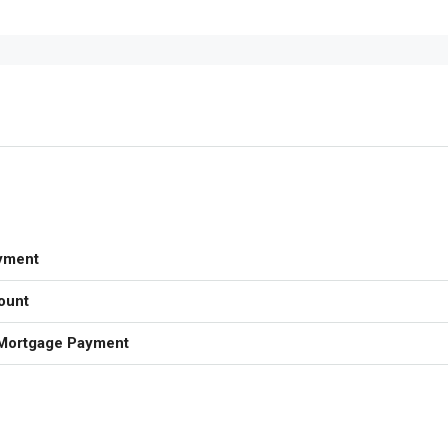
yment
ount
Mortgage Payment