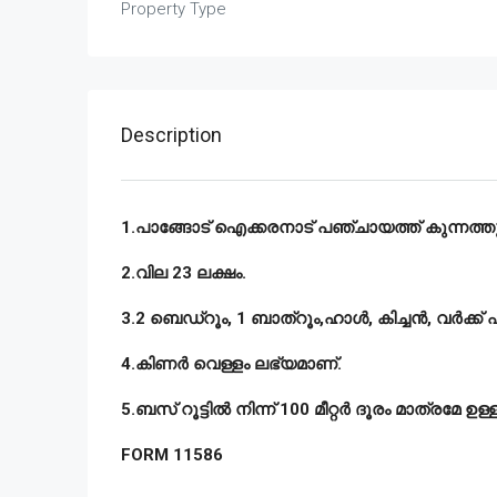
Property Type
Description
1.പാങ്ങോട് ഐക്കരനാട് പഞ്ചായത്ത് കുന്നത്തുനാ
2.വില 23 ലക്ഷം.
3.2 ബെഡ്റൂം, 1 ബാത്റൂം,ഹാൾ, കിച്ചൻ, വർക്ക്
4.കിണർ വെള്ളം ലഭ്യമാണ്.
5.ബസ് റൂട്ടിൽ നിന്ന് 100 മീറ്റർ ദൂരം മാത്രമേ ഉള്ള
FORM 11586