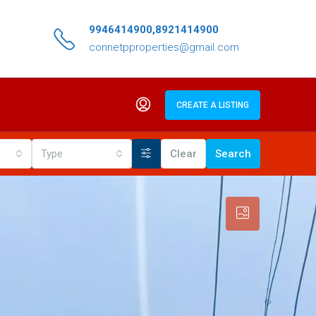
9946414900,8921414900
connetpproperties@gmail.com
CREATE A LISTING
Type
Clear
Search