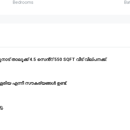
Bedrooms
Ba
ട് താലൂക്ക് 4.5 സെൻ്റ് 550 SQFT വീട് വില്പനക്ക്.
 ഏരിയ എന്നീ സൗകര്യങ്ങൾ ഉണ്ട്.
ൂ.