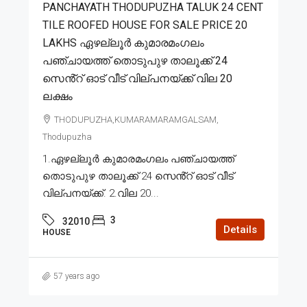
PANCHAYATH THODUPUZHA TALUK 24 CENT
TILE ROOFED HOUSE FOR SALE PRICE 20
LAKHS ഏഴല്ലൂർ കുമാരമംഗലം
പഞ്ചായത്ത് തൊടുപുഴ താലൂക്ക് 24
സെൻ്റ് ഓട് വീട് വില്പനയ്ക്ക് വില 20
ലക്ഷം
THODUPUZHA,KUMARAMARAMGALSAM,
Thodupuzha
1.ഏഴല്ലൂർ കുമാരമംഗലം പഞ്ചായത്ത്
തൊടുപുഴ താലൂക്ക് 24 സെൻ്റ് ഓട് വീട്
വില്പനയ്ക്ക്. 2.വില 20...
3
32010
Details
HOUSE
57 years ago