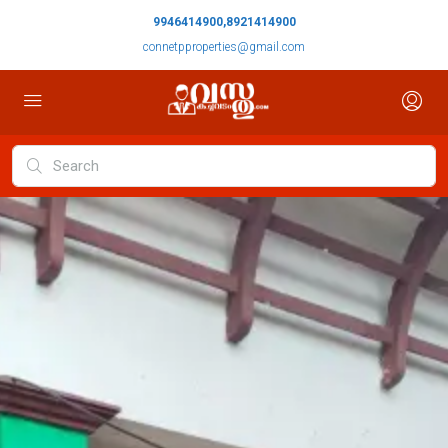
9946414900,8921414900
connetpproperties@gmail.com