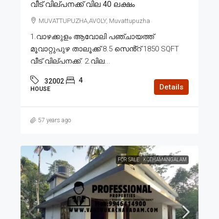
വീട് വില്പനക്ക് വില 40 ലക്ഷം
MUVATTUPUZHA,AVOLY, Muvattupuzha
1.വാഴക്കുളം ആവോലി പഞ്ചായത്ത്
മൂവാറ്റുപുഴ താലൂക്ക് 8.5 സെൻ്റ് 1850 SQFT
വീട് വില്പനക്ക്. 2.വില...
4
32002
Details
HOUSE
57 years ago
FOR SALE
KOTHAMANGALAM