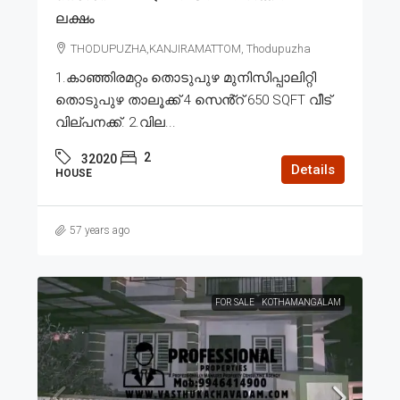
ലക്ഷം
THODUPUZHA,KANJIRAMATTOM, Thodupuzha
1.കാഞ്ഞിരമറ്റം തൊടുപുഴ മുനിസിപ്പാലിറ്റി
തൊടുപുഴ താലൂക്ക് 4 സെൻ്റ് 650 SQFT വീട്
വില്പനക്ക്. 2.വില...
2
32020
Details
HOUSE
57 years ago
FOR SALE
KOTHAMANGALAM