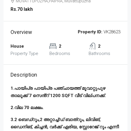
MUVATTUPUZHA,PAIPRA, Muvattupuzha
Rs.70 lakh
Overview
Property ID:
VK28623
House
2
2
Property Type
Bedrooms
Bathrooms
Description
1.പായിപ്ര പായിപ്ര പഞ്ചായത്ത് മൂവാറ്റുപുഴ
താലൂക്ക് 7 സെൻ്റ് 1200 SQFT വീട് വില്പനക്ക്.
2.വില 70 ലക്ഷം.
3.2 ബെഡ്റൂം,2 അറ്റാച്ച്ഡ് ബാത്റൂം, ലിവിങ്,
ഡൈനിങ്, കിച്ചൻ, വർക്ക് ഏരിയ, സ്റ്റോറേജ് റൂം എന്നീ