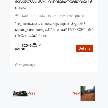
സെൻ്റ് 600 SQFT വീട് വില്പനയ്ക്ക് വില 19
ലക്ഷം
THODUPUZHA,MUTHALAKODAM, Thodupuzha
1.മുതലക്കോടം തൊടുപുഴ മുനിസിപ്പാലിറ്റി
തൊടുപുഴ താലൂക്ക് 2.5 സെൻ്റ് 600 SQFT വീട്
വില്പനയ്ക്ക്. 2.വില...
2
32046
Details
HOUSE
57 years ago
Prev
Next